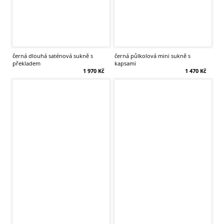
černá dlouhá saténová sukně s
černá půlkolová mini sukně s
překladem
kapsami
1 970 Kč
1 470 Kč