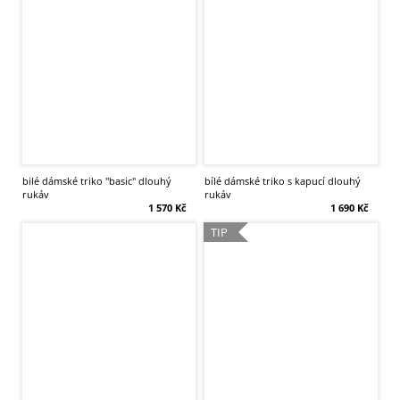
bilé dámské triko "basic" dlouhý
bílé dámské triko s kapucí dlouhý
rukáv
rukáv
1 570 Kč
1 690 Kč
TIP