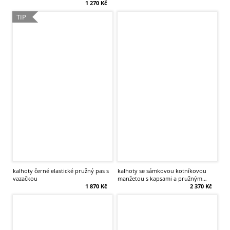
1 270 Kč
TIP
kalhoty černé elastické pružný pas s
kalhoty se sámkovou kotníkovou
vazačkou
manžetou s kapsami a pružným
1 870 Kč
pasem
2 370 Kč