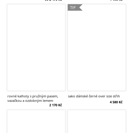
TIP
rovné kalhoty s pružným pasem,
sako dámské černé over size střih
vazačkou a ozdobným lemem
4 580 Kč
2 170 Kč