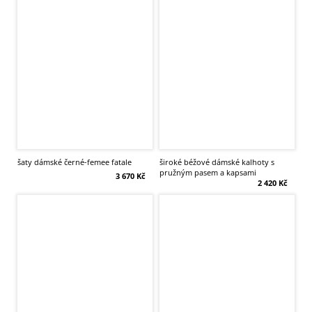
šaty dámské černé-femee fatale
široké béžové dámské kalhoty s
pružným pasem a kapsami
3 670 Kč
2 420 Kč