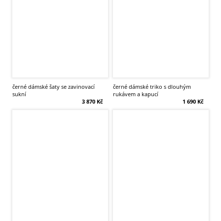
černé dámské šaty se zavinovací
černé dámské triko s dlouhým
sukní
rukávem a kapucí
3 870 Kč
1 690 Kč