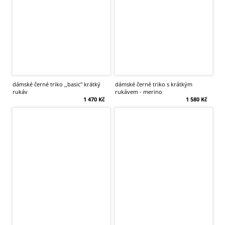
dámské černé triko ,,basic'' krátký
dámské černé triko s krátkým
rukáv
rukávem - merino
1 470 Kč
1 580 Kč