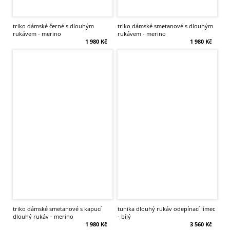
triko dámské černé s dlouhým
triko dámské smetanové s dlouhým
rukávem - merino
rukávem - merino
1 980 Kč
1 980 Kč
triko dámské smetanové s kapucí
tunika dlouhý rukáv odepínací límec
dlouhý rukáv - merino
- bílý
1 980 Kč
3 560 Kč