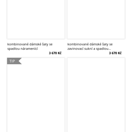
kombinované dámské šaty se
kombinované dámské šaty se
spadlou náramenící
zavinovací sukní a spadlou
3 670 Kč
náramenicí
3 670 Kč
TIP