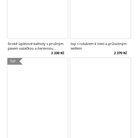
široké úpletové kalhoty s pružným
top s rukávem k lokti a průsvitným
pasem vazačkou a barevnou
sedlem
výpustkou
2 330 Kč
2 370 Kč
TIP