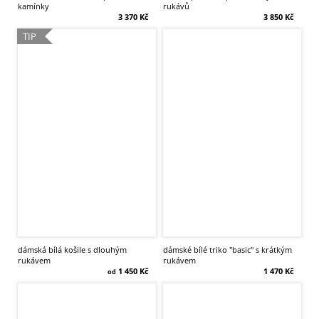
kamínky
rukávů
3 370 Kč
3 850 Kč
TIP
dámská bílá košile s dlouhým
dámské bílé triko "basic" s krátkým
rukávem
rukávem
1 450 Kč
1 470 Kč
od