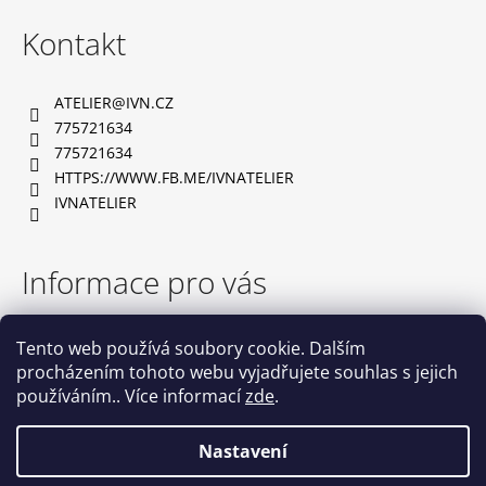
l
á
Kontakt
á
p
d
a
a
ATELIER
@
IVN.CZ
t
775721634
c
í
775721634
í
HTTPS://WWW.FB.ME/IVNATELIER
p
IVNATELIER
r
v
Informace pro vás
k
y
TABULKA VELIKOSTÍ
Tento web používá soubory cookie. Dalším
v
OBCHODNÍ PODMÍNKY
procházením tohoto webu vyjadřujete souhlas s jejich
PODMÍNKY OCHRANY OSOBNÍCH ÚDAJŮ
ý
používáním.. Více informací
zde
.
NAPIŠTE NÁM
p
KONTAKTY
Nastavení
i