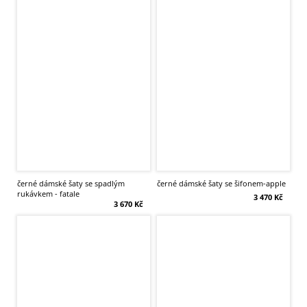
černé dámské šaty se spadlým
černé dámské šaty se šifonem-apple
rukávkem - fatale
3 470 Kč
3 670 Kč