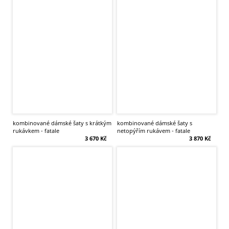
kombinované dámské šaty s krátkým
kombinované dámské šaty s
rukávkem - fatale
netopýřím rukávem - fatale
3 670 Kč
3 870 Kč