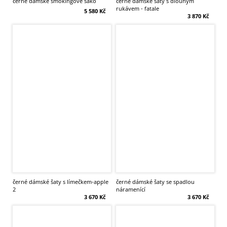
černé dámské smokingové sako
černé dámské šaty s dlouhým
rukávem - fatale
5 580 Kč
3 870 Kč
černé dámské šaty s límečkem-apple
černé dámské šaty se spadlou
2
náramenící
3 670 Kč
3 670 Kč