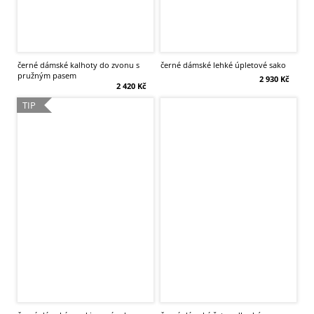
černé dámské kalhoty do zvonu s
černé dámské lehké úpletové sako
pružným pasem
2 930 Kč
2 420 Kč
TIP