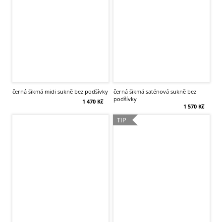
černá šikmá midi sukně bez podšívky
černá šikmá saténová sukně bez
podšívky
1 470 Kč
1 570 Kč
TIP