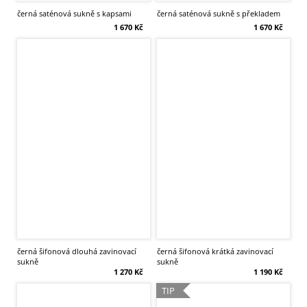
černá saténová sukně s kapsami
černá saténová sukně s překladem
1 670 Kč
1 670 Kč
černá šifonová dlouhá zavinovací
černá šifonová krátká zavinovací
sukně
sukně
1 270 Kč
1 190 Kč
TIP