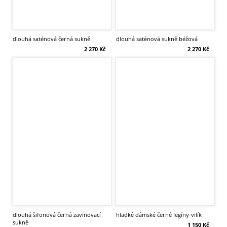
dlouhá saténová černá sukně
dlouhá saténová sukně béžová
2 270 Kč
2 270 Kč
dlouhá šifonová černá zavinovací
hladké dámské černé legíny-vilík
sukně
1 150 Kč