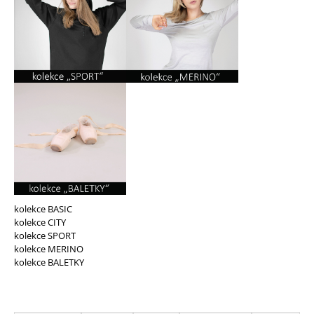
e
n
a
j
í
t
?
kolekce BASIC
HLEDAT
kolekce CITY
kolekce SPORT
kolekce MERINO
kolekce BALETKY
D
Ř
o