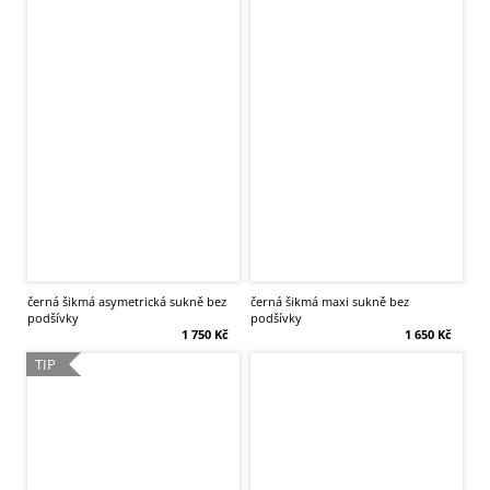
černá šikmá asymetrická sukně bez
černá šikmá maxi sukně bez
podšívky
podšívky
1 750 Kč
1 650 Kč
TIP