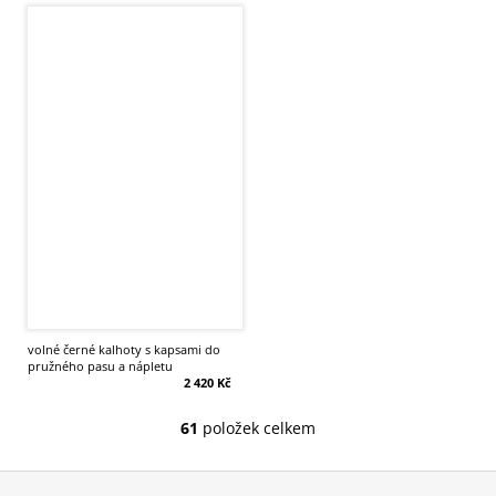
volné černé kalhoty s kapsami do
pružného pasu a nápletu
2 420 Kč
61
položek celkem
O
v
Z