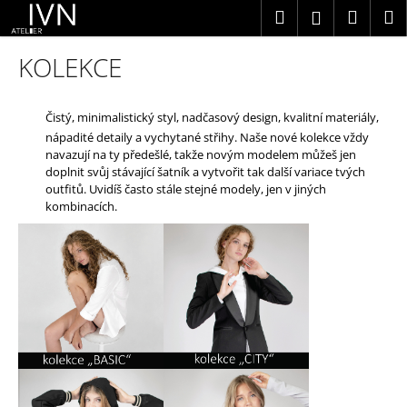
K
Přejít
Hledat
Náku
M
Přihlášení
na
o
obsah
Zpět
Zpět
košík
KOLEKCE
š
í
C
k
Čistý, minimalistický styl, nadčasový design, kvalitní materiály,
o
nápadité detaily a vychytané střihy. Naše nové kolekce vždy
p
navazují na ty předešlé, takže novým modelem můžeš jen
doplnit svůj stávající šatník a vytvořit tak další variace tvých
o
outfitů. Uvidíš často stále stejné modely, jen v jiných
t
kombinacích.
ř
e
b
u
j
e
t