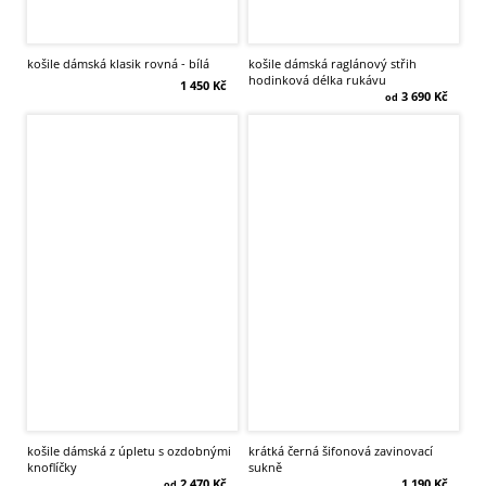
košile dámská klasik rovná - bílá
košile dámská raglánový střih
hodinková délka rukávu
1 450 Kč
3 690 Kč
od
košile dámská z úpletu s ozdobnými
krátká černá šifonová zavinovací
knoflíčky
sukně
2 470 Kč
1 190 Kč
od