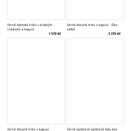
černé dámské triko s krátkým
černé dlouhé triko s kapucí - íčko
rukávem a kapucí
velké
1 570 Kč
3 370 Kč
černé dlouhé triko s kapucí -
černé úpletové úpletové šaty bez