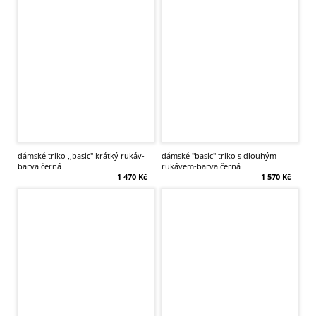
dámské triko ,,basic'' krátký rukáv-
dámské "basic" triko s dlouhým
barva černá
rukávem-barva černá
1 470 Kč
1 570 Kč