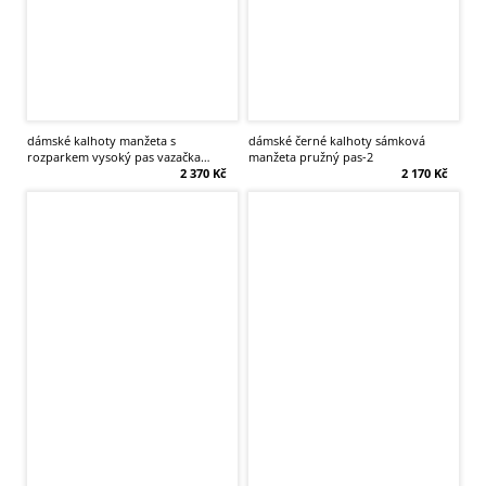
dámské kalhoty manžeta s
dámské černé kalhoty sámková
rozparkem vysoký pas vazačka
manžeta pružný pas-2
kapsy-2
2 370 Kč
2 170 Kč