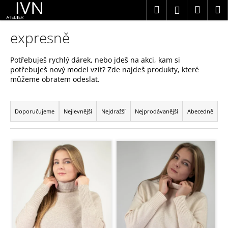
K
Přejít
Hledat
Náku
M
Přihlášení
na
o
obsah
Zpět
Zpět
košík
expresně
š
í
C
Potřebuješ rychlý dárek, nebo jdeš na akci, kam si
k
o
potřebuješ nový model vzít? Zde najdeš produkty, které
můžeme obratem odeslat.
p
Ř
o
a
Doporučujeme
Nejlevnější
Nejdražší
Nejprodávanější
Abecedně
t
z
ř
V
e
e
ý
n
b
p
í
u
i
p
j
s
r
e
p
o
t