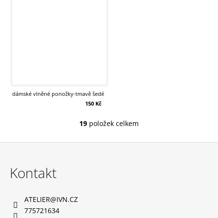
dámské vlněné ponožky-tmavě šedé
150 Kč
19
položek celkem
O
v
Z
l
á
Kontakt
á
p
d
a
a
ATELIER
@
IVN.CZ
t
775721634
c