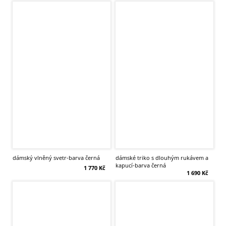
dámský vlněný svetr-barva černá
dámské triko s dlouhým rukávem a
kapucí-barva černá
1 770 Kč
1 690 Kč