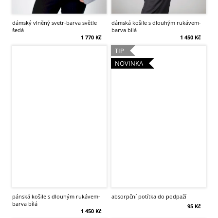
p
o
dámský vlněný svetr-barva světle
dámská košile s dlouhým rukávem-
šedá
barva bílá
r
1 770 Kč
1 450 Kč
TIP
u
NOVINKA
č
u
j
e
m
e
pánská košile s dlouhým rukávem-
absorpční potítka do podpaží
barva bílá
95 Kč
1 450 Kč