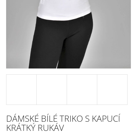
e
n
a
j
í
t
?
HLEDAT
DÁMSKÉ BÍLÉ TRIKO S KAPUCÍ
D
KRÁTKÝ RUKÁV
o