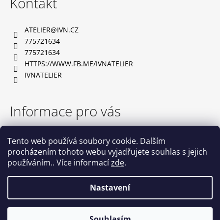
Kontakt
p
a
ATELIER
@
IVN.CZ
t
775721634
í
775721634
HTTPS://WWW.FB.ME/IVNATELIER
IVNATELIER
Informace pro vás
TABULKA VELIKOSTÍ
Tento web používá soubory cookie. Dalším
OBCHODNÍ PODMÍNKY
procházením tohoto webu vyjadřujete souhlas s jejich
PODMÍNKY OCHRANY OSOBNÍCH ÚDAJŮ
používáním.. Více informací
zde
.
NAPIŠTE NÁM
KONTAKTY
Nastavení
Vytvořil Shoptet
Souhlasím