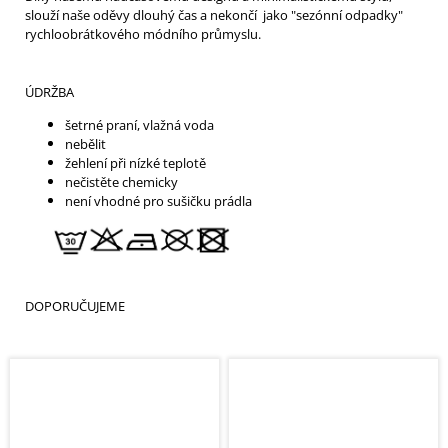
slouží naše oděvy dlouhý čas a nekončí jako "sezónní odpadky"
rychloobrátkového módního průmyslu.
ÚDRŽBA
šetrné praní, vlažná voda
nebělit
žehlení při nízké teplotě
nečistěte chemicky
není vhodné pro sušičku prádla
DOPORUČUJEME