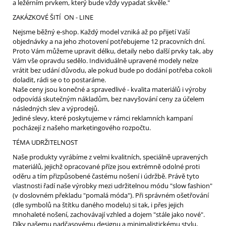
a ležérním prvkem, který bude vždy vypadat skvěle."
ZAKÁZKOVÉ ŠITÍ ON - LINE
Nejsme běžný e-shop. Každý model vzniká až po přijetí Vaší
objednávky a na jeho zhotovení potřebujeme 12 pracovních dní.
Proto Vám můžeme upravit délku, detaily nebo další prvky tak, aby
Vám vše opravdu sedělo. Individuálně upravené modely nelze
vrátit bez udání důvodu, ale pokud bude po dodání potřeba cokoli
doladit, rádi se o to postaráme.
Naše ceny jsou konečné a spravedlivé - kvalita materiálů i výroby
odpovídá skutečným nákladům, bez navyšování ceny za účelem
následných slev a výprodejů.
Jediné slevy, které poskytujeme v rámci reklamních kampaní
pocházejí z našeho marketingového rozpočtu.
TÉMA UDRŽITELNOST
Naše produkty vyrábíme z velmi kvalitních, speciálně upravených
materiálů, jejichž opracované příze jsou extrémně odolné proti
oděru a tím přizpůsobené častému nošení i údržbě. Právě tyto
vlastnosti řadí naše výrobky mezi udržitelnou módu "slow fashion"
(v doslovném překladu "pomalá móda"). Při správném ošetřování
(dle symbolů na štítku daného modelu) si tak, i přes jejich
mnohaleté nošení, zachovávají vzhled a dojem "stále jako nové".
Díky našemu nadčasovému designu a minimalistickému stylu,