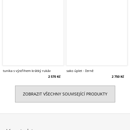
tunika s výstřihem krátký rukáv
sako úplet - černé
2 570 Kč
2 750 Kč
ZOBRAZIT VŠECHNY SOUVISEJÍCÍ PRODUKTY
Z
á