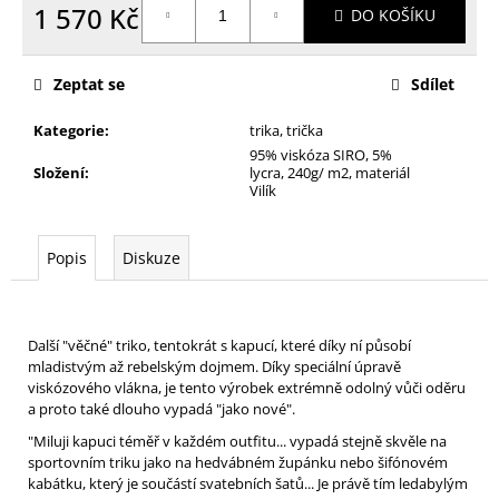
1 570 Kč
DO KOŠÍKU
Měrná
cena:
Zeptat se
Sdílet
Kategorie
:
trika, trička
95% viskóza SIRO, 5%
Složení
:
lycra, 240g/ m2, materiál
Vilík
Popis
Diskuze
Další "věčné" triko, tentokrát s kapucí, které díky ní působí
mladistvým až rebelským dojmem. Díky speciální úpravě
viskózového vlákna, je tento výrobek extrémně odolný vůči oděru
a proto také dlouho vypadá "jako nové".
"Miluji kapuci téměř v každém outfitu... vypadá stejně skvěle na
sportovním triku jako na hedvábném župánku nebo šifónovém
kabátku, který je součástí svatebních šatů... Je právě tím ledabylým