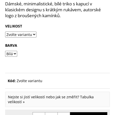
Dámské, minimalistické, bílé triko s kapucí v
p
klasickém designu s krátkým rukávem, autorské
o
logo z broušených kamínků.
r
VELIKOST
u
č
u
BARVA
j
e
m
e
Kód:
Zvolte variantu
Nejste si jistí velikostí nebo jak se změřit?
Tabulka
velikostí »