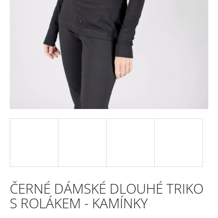
e
n
a
j
í
t
?
HLEDAT
ČERNÉ DÁMSKÉ DLOUHÉ TRIKO
D
S ROLÁKEM - KAMÍNKY
o