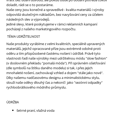
doladit, rádi se o to postaráme.
Naše ceny jsou konečné a spravedlivé - kvalita materiálů i výroby
odpovídá skutečným nákladům, bez navyšování ceny za účelem
následných slev a výprodejů.
Jediné slevy, které poskytujeme v rámci reklamních kampaní
pocházejí z našeho marketingového rozpočtu.
TÉMA UDRŽITELNOST
Naše produkty vyrábíme z velmi kvalitních, speciálně upravených
materiálů, jejichž opracované příze jsou extrémně odolné proti
oděru a tím přizpůsobené častému nošení i údržbě. Právě tyto
vlastnosti řadí naše výrobky mezi udržitelnou módu "slow fashion"
(v doslovném překladu "pomalá móda"). Při správném ošetřování
(dle symbolů na štítku daného modelu) si tak, i přes jejich
mnohaleté nošení, zachovávají vzhled a dojem "stále jako nové".
Díky našemu nadčasovému designu a minimalistickému stylu,
slouží naše oděvy dlouhý čas a nekončí jako "sezónní odpadky"
rychloobrátkového módního průmyslu.
ÚDRŽBA
šetrné praní, vlažná voda