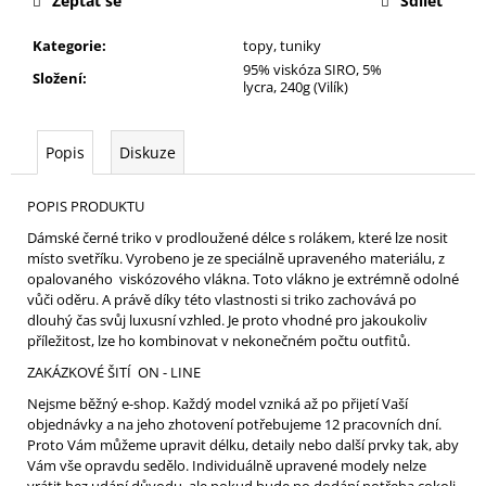
Zeptat se
Sdílet
Kategorie
:
topy, tuniky
95% viskóza SIRO, 5%
Složení
:
lycra, 240g (Vilík)
Popis
Diskuze
POPIS PRODUKTU
Dámské černé triko v prodloužené délce s rolákem, které lze nosit
místo svetříku. Vyrobeno je ze speciálně upraveného materiálu, z
opalovaného viskózového vlákna. Toto vlákno je extrémně odolné
vůči oděru. A právě díky této vlastnosti si triko zachovává po
dlouhý čas svůj luxusní vzhled. Je proto vhodné pro jakoukoliv
příležitost, lze ho kombinovat v nekonečném počtu outfitů.
ZAKÁZKOVÉ ŠITÍ ON - LINE
Nejsme běžný e-shop. Každý model vzniká až po přijetí Vaší
objednávky a na jeho zhotovení potřebujeme 12 pracovních dní.
Proto Vám můžeme upravit délku, detaily nebo další prvky tak, aby
Vám vše opravdu sedělo. Individuálně upravené modely nelze
vrátit bez udání důvodu, ale pokud bude po dodání potřeba cokoli