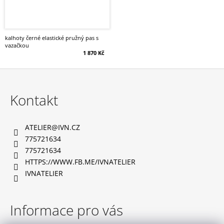
kalhoty černé elastické pružný pas s
vazačkou
1 870 Kč
Z
á
Kontakt
p
a
ATELIER
@
IVN.CZ
t
775721634
í
775721634
HTTPS://WWW.FB.ME/IVNATELIER
IVNATELIER
Informace pro vás