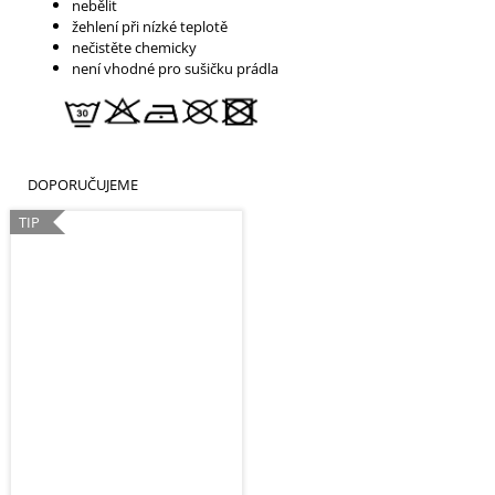
nebělit
žehlení při nízké teplotě
nečistěte chemicky
není vhodné pro sušičku prádla
DOPORUČUJEME
TIP