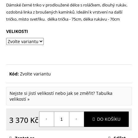
Dámské černé triko v prodloužené délce s roláčkem, dlouhý rukáv,
p
ozdobná linka z broušených kamínků. Ideální k vrstvení na další
o
tričko, místo svetříku. délka trička - 75cm, délka rukávu - 70cm
r
VELIKOSTI
u
č
u
j
e
Kód:
Zvolte variantu
m
e
Nejste si jistí velikostí nebo jak se změřit?
Tabulka
velikostí »
3 370 Kč
DO KOŠÍKU
Měrná
cena: