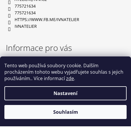
t
775721634
í
775721634
HTTPS://WWW.FB.ME/IVNATELIER
IVNATELIER
Informace pro vás
TABULKA VELIKOSTÍ
Tento web používá soubory cookie. Dalším
OBCHODNÍ PODMÍNKY
procházením tohoto webu vyjadřujete souhlas s jejich
PODMÍNKY OCHRANY OSOBNÍCH ÚDAJŮ
používáním.. Více informací
zde
.
NAPIŠTE NÁM
KONTAKTY
Nastavení
Vytvořil Shoptet
Souhlasím
Copyright 2026
IVN atelier
. Všechna práva vyhrazena.
Upravit nastavení cookies