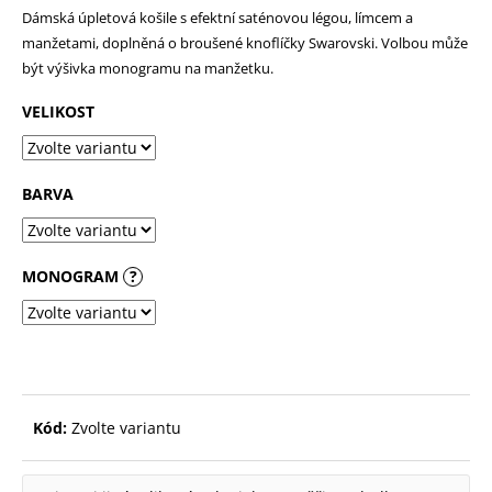
Dámská úpletová košile s efektní saténovou légou, límcem a
p
manžetami, doplněná o broušené knoflíčky Swarovski. Volbou může
o
být výšivka monogramu na manžetku.
r
VELIKOST
u
č
u
BARVA
j
e
MONOGRAM
?
m
e
Kód:
Zvolte variantu