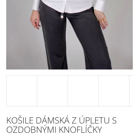
e
n
a
j
í
t
?
HLEDAT
KOŠILE DÁMSKÁ Z ÚPLETU S
D
OZDOBNÝMI KNOFLÍČKY
o