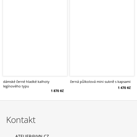
dámské černé hladké kalhoty
černá půlkolová mini sukně s kapsami
legínového typu
1 470 Kč
1 870 Kč
Z
á
Kontakt
p
a
ATELIER
@
IVN.CZ