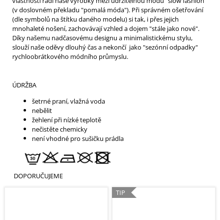
vlastnosti řadí naše výrobky mezi udržitelnou módu "slow fashion"
(v doslovném překladu "pomalá móda"). Při správném ošetřování
(dle symbolů na štítku daného modelu) si tak, i přes jejich
mnohaleté nošení, zachovávají vzhled a dojem "stále jako nové".
Díky našemu nadčasovému designu a minimalistickému stylu,
slouží naše oděvy dlouhý čas a nekončí jako "sezónní odpadky"
rychloobrátkového módního průmyslu.
ÚDRŽBA
šetrné praní, vlažná voda
nebělit
žehlení při nízké teplotě
nečistěte chemicky
není vhodné pro sušičku prádla
DOPORUČUJEME
TIP