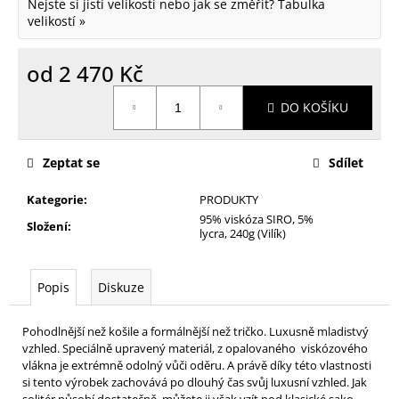
Nejste si jistí velikostí nebo jak se změřit?
Tabulka
velikostí »
od
2 470 Kč
Měrná
DO KOŠÍKU
cena:
Zeptat se
Sdílet
Kategorie
:
PRODUKTY
95% viskóza SIRO, 5%
Složení
:
lycra, 240g (Vilík)
Popis
Diskuze
Pohodlnější než košile a formálnější než tričko. Luxusně mladistvý
vzhled. Speciálně upravený materiál, z opalovaného viskózového
vlákna je extrémně odolný vůči oděru. A právě díky této vlastnosti
si tento výrobek zachovává po dlouhý čas svůj luxusní vzhled. Jak
solitér působí dostatečně, můžete ji však vzít pod klasické sako,