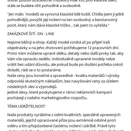
stále se budete cítit pohodlně a svobodně.
"Jen málo ´modelů se vyrovná klasické bílé košili. Chtěla jsem ji ještě
pohodlnější, povýšit její nošení na ten svobodný a bezstarostný
pocit, který nám dává klasické tričko... tak jsem to vyřešila."
ZAKÁZKOVÉ ŠITÍ ON - LINE
Nejsme běžný e-shop. Každý model vzniká až po přijetí Vaší
objednávky a na jeho zhotovení potřebujeme 12 pracovních dní.
Proto Vám můžeme upravit délku, detaily nebo další prvky tak, aby
Vám vše opravdu sedělo. Individuálně upravené modely nelze
vrátit bez udání důvodu, ale pokud bude po dodání potřeba cokoli
doladit, rádi se o to postaráme.
Naše ceny jsou konečné a spravedlivé - kvalita materiálů i výroby
odpovídá skutečným nákladům, bez navyšování ceny za účelem
následných slev a výprodejů.
Jediné slevy, které poskytujeme v rámci reklamních kampaní
pocházejí z našeho marketingového rozpočtu.
TÉMA UDRŽITELNOST
Naše produkty vyrábíme z velmi kvalitních, speciálně upravených
materiálů, jejichž opracované příze jsou extrémně odolné proti
oděru a tím přizpůsobené častému nošení i údržbě. Právě tyto