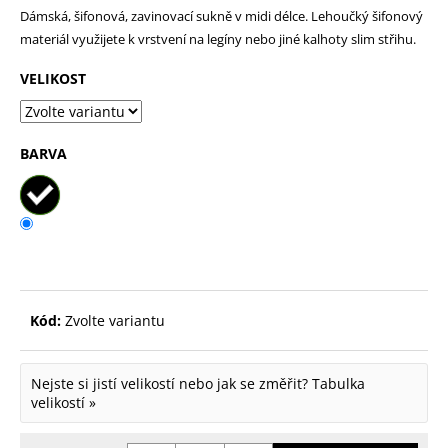
Dámská, šifonová, zavinovací sukně v midi délce. Lehoučký šifonový
p
materiál využijete k vrstvení na legíny nebo jiné kalhoty slim střihu.
o
r
VELIKOST
u
č
BARVA
u
j
e
m
e
Kód:
Zvolte variantu
Nejste si jistí velikostí nebo jak se změřit?
Tabulka
velikostí »