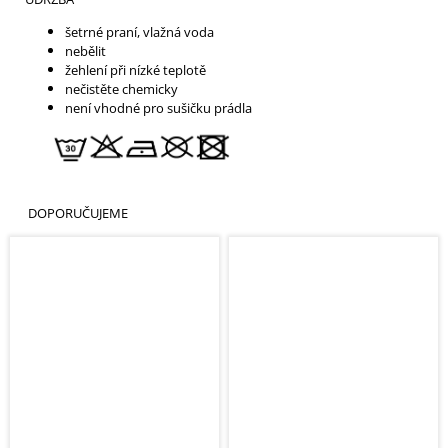
šetrné praní, vlažná voda
nebělit
žehlení při nízké teplotě
nečistěte chemicky
není vhodné pro sušičku prádla
DOPORUČUJEME