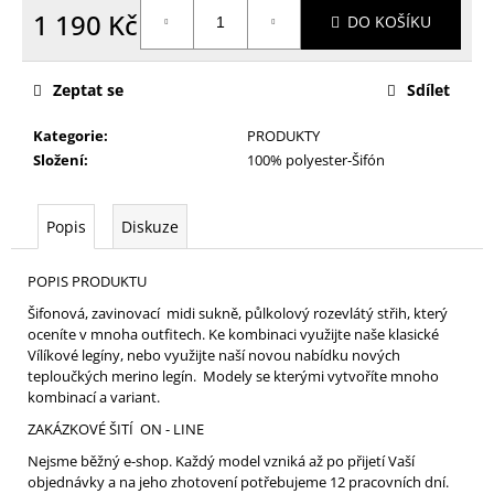
1 190 Kč
DO KOŠÍKU
Měrná
cena:
Zeptat se
Sdílet
Kategorie
:
PRODUKTY
Složení
:
100% polyester-Šifón
Popis
Diskuze
POPIS PRODUKTU
Šifonová, zavinovací midi sukně, půlkolový rozevlátý střih, který
oceníte v mnoha outfitech. Ke kombinaci využijte naše klasické
Vílíkové legíny, nebo využijte naší novou nabídku nových
teploučkých merino legín. Modely se kterými vytvoříte mnoho
kombinací a variant.
ZAKÁZKOVÉ ŠITÍ ON - LINE
Nejsme běžný e-shop. Každý model vzniká až po přijetí Vaší
objednávky a na jeho zhotovení potřebujeme 12 pracovních dní.