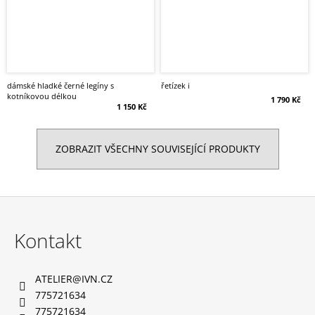
dámské hladké černé legíny s
řetízek i
kotníkovou délkou
1 790 Kč
1 150 Kč
ZOBRAZIT VŠECHNY SOUVISEJÍCÍ PRODUKTY
Z
á
Kontakt
p
a
ATELIER
@
IVN.CZ
t
775721634
í
775721634