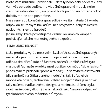
Proto Vám můžeme upravit délku, detaily nebo další prvky tak, aby
Vám vše opravdu sedělo. Individuálně upravené modely nelze
vrátit bez udání důvodu, ale pokud bude po dodání potřeba cokoli
doladit, rádi se o to postaráme.
Naše ceny jsou konečné a spravedlivé - kvalita materiálů i výroby
odpovídá skutečným nákladům, bez navyšování ceny za účelem
následných slev a výprodejů.
Jediné slevy, které poskytujeme v rámci reklamních kampaní
pocházejí z našeho marketingového rozpočtu.
TÉMA UDRŽITELNOST
Naše produkty vyrábíme z velmi kvalitních, speciálně upravených
materiálů, jejichž opracované příze jsou extrémně odolné proti
oděru a tím přizpůsobené častému nošení i údržbě. Právě tyto
vlastnosti řadí naše výrobky mezi udržitelnou módu "slow fashion"
(v doslovném překladu "pomalá móda"). Při správném ošetřování
(dle symbolů na štítku daného modelu) si tak, i přes jejich
mnohaleté nošení, zachovávají vzhled a dojem "stále jako nové".
Díky našemu nadčasovému designu a minimalistickému stylu,
slouží naše oděvy dlouhý čas a nekončí jako "sezónní odpadky"
rychloobrátkového módního průmyslu.
ÚDRŽBA