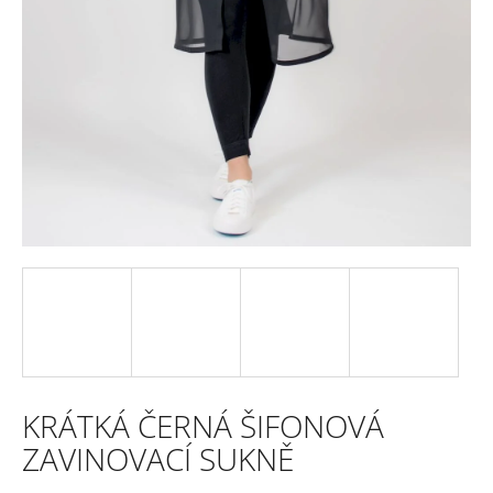
e
n
a
j
í
t
?
HLEDAT
KRÁTKÁ ČERNÁ ŠIFONOVÁ
D
ZAVINOVACÍ SUKNĚ
o