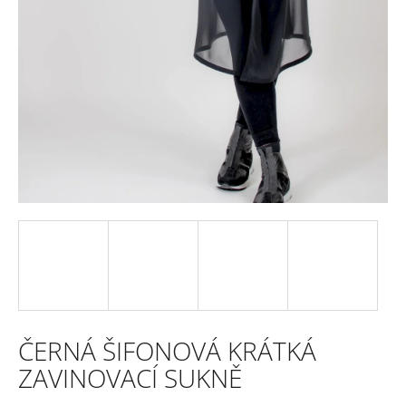
e
n
a
j
í
t
?
HLEDAT
ČERNÁ ŠIFONOVÁ KRÁTKÁ
D
ZAVINOVACÍ SUKNĚ
o