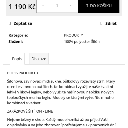
1 190 Kč
DO KOŠÍKU
Měrná
cena:
Zeptat se
Sdílet
Kategorie
:
PRODUKTY
Složení
:
100% polyester-Šifón
Popis
Diskuze
POPIS PRODUKTU
Šifonová, zavinovací midi sukně, půlkolový rozevlátý střih, který
oceníte v mnoha outfitech. Ke kombinaci využijte naše kvalitní
lehké Vílíkové legíny, nebo využijte naší novou nabídku nových
teploučkých merino legín. Modely se kterými vytvoříte mnoho
kombinací a variant.
ZAKÁZKOVÉ ŠITÍ ON - LINE
Nejsme běžný e-shop. Každý model vzniká až po přijetí Vaší
objednávky a na jeho zhotovení potřebujeme 12 pracovních dní.