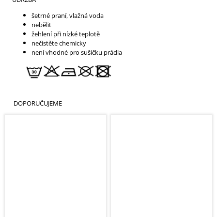
šetrné praní, vlažná voda
nebělit
žehlení při nízké teplotě
nečistěte chemicky
není vhodné pro sušičku prádla
DOPORUČUJEME