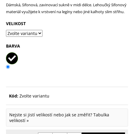
Dámská, šifonová, zavinovací sukně v midi délce. Lehoučký šifonový
p
materiál využijete k vrstvení na legíny nebo jiné kalhoty slim střihu.
o
r
VELIKOST
u
č
BARVA
u
j
e
m
e
Kód:
Zvolte variantu
Nejste si jistí velikostí nebo jak se změřit?
Tabulka
velikostí »