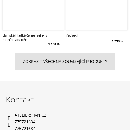
dámské hladké černé legíny s
řetízek i
kotníkovou délkou
1 790 Kč
1 150 Kč
ZOBRAZIT VŠECHNY SOUVISEJÍCÍ PRODUKTY
Z
á
Kontakt
p
a
ATELIER
@
IVN.CZ
t
775721634
í
775721634