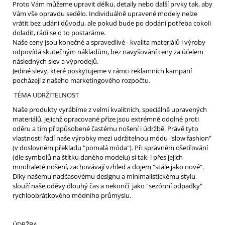
Proto Vám můžeme upravit délku, detaily nebo další prvky tak, aby
Vám vše opravdu sedělo. Individuálně upravené modely nelze
vrátit bez udání důvodu, ale pokud bude po dodání potřeba cokoli
doladit, rádi se o to postaráme.
Naše ceny jsou konečné a spravedlivé - kvalita materiálů i výroby
odpovídá skutečným nákladům, bez navyšování ceny za účelem
následných slev a výprodejů.
Jediné slevy, které poskytujeme v rámci reklamních kampaní
pocházejí z našeho marketingového rozpočtu.
TÉMA UDRŽITELNOST
Naše produkty vyrábíme z velmi kvalitních, speciálně upravených
materiálů, jejichž opracované příze jsou extrémně odolné proti
oděru a tím přizpůsobené častému nošení i údržbě. Právě tyto
vlastnosti řadí naše výrobky mezi udržitelnou módu "slow fashion"
(v doslovném překladu "pomalá móda"). Při správném ošetřování
(dle symbolů na štítku daného modelu) si tak, i přes jejich
mnohaleté nošení, zachovávají vzhled a dojem "stále jako nové".
Díky našemu nadčasovému designu a minimalistickému stylu,
slouží naše oděvy dlouhý čas a nekončí jako "sezónní odpadky"
rychloobrátkového módního průmyslu.
ÚDRŽBA