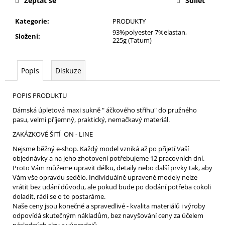
Zeptat se
Sdílet
Kategorie
:
PRODUKTY
93%polyester 7%elastan,
Složení
:
225g (Tatum)
Popis
Diskuze
POPIS PRODUKTU
Dámská úpletová maxi sukně " áčkového střihu" do pružného
pasu, velmi příjemný, praktický, nemačkavý materiál.
ZAKÁZKOVÉ ŠITÍ ON - LINE
Nejsme běžný e-shop. Každý model vzniká až po přijetí Vaší
objednávky a na jeho zhotovení potřebujeme 12 pracovních dní.
Proto Vám můžeme upravit délku, detaily nebo další prvky tak, aby
Vám vše opravdu sedělo. Individuálně upravené modely nelze
vrátit bez udání důvodu, ale pokud bude po dodání potřeba cokoli
doladit, rádi se o to postaráme.
Naše ceny jsou konečné a spravedlivé - kvalita materiálů i výroby
odpovídá skutečným nákladům, bez navyšování ceny za účelem
následných slev a výprodejů.