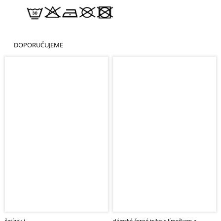
DOPORUČUJEME
řetízek i
dámské černé triko s límečkem a