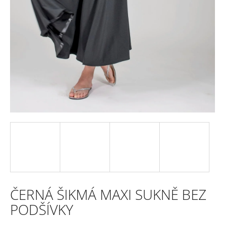
e
n
a
j
í
t
?
HLEDAT
ČERNÁ ŠIKMÁ MAXI SUKNĚ BEZ
D
PODŠÍVKY
o