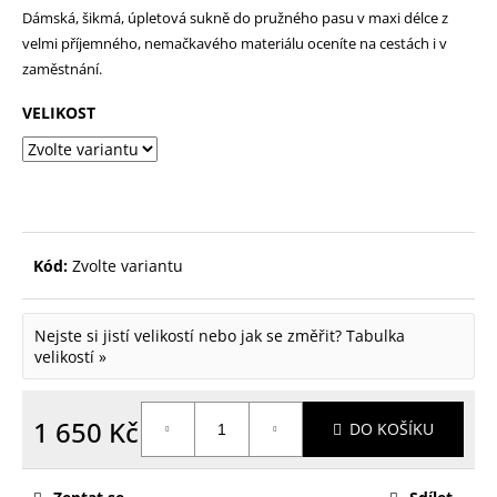
Dámská, šikmá, úpletová sukně do pružného pasu v maxi délce z
p
velmi příjemného, nemačkavého materiálu oceníte na cestách i v
o
zaměstnání.
r
VELIKOST
u
č
u
j
e
Kód:
Zvolte variantu
m
e
Nejste si jistí velikostí nebo jak se změřit?
Tabulka
velikostí »
1 650 Kč
DO KOŠÍKU
Měrná
cena: