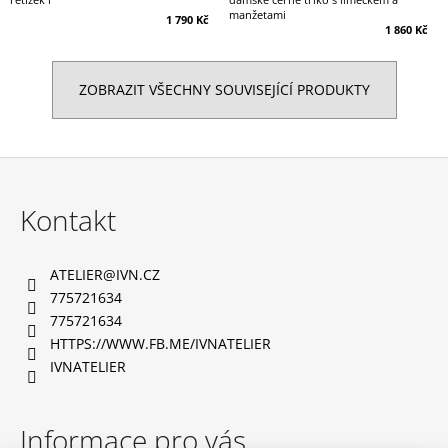
manžetami
1 790 Kč
1 860 Kč
ZOBRAZIT VŠECHNY SOUVISEJÍCÍ PRODUKTY
Z
á
Kontakt
p
a
ATELIER
@
IVN.CZ
t
775721634
í
775721634
HTTPS://WWW.FB.ME/IVNATELIER
IVNATELIER
Informace pro vás