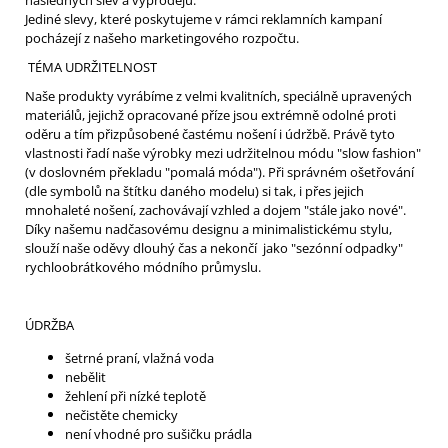
Jediné slevy, které poskytujeme v rámci reklamních kampaní
pocházejí z našeho marketingového rozpočtu.
TÉMA UDRŽITELNOST
Naše produkty vyrábíme z velmi kvalitních, speciálně upravených
materiálů, jejichž opracované příze jsou extrémně odolné proti
oděru a tím přizpůsobené častému nošení i údržbě. Právě tyto
vlastnosti řadí naše výrobky mezi udržitelnou módu "slow fashion"
(v doslovném překladu "pomalá móda"). Při správném ošetřování
(dle symbolů na štítku daného modelu) si tak, i přes jejich
mnohaleté nošení, zachovávají vzhled a dojem "stále jako nové".
Díky našemu nadčasovému designu a minimalistickému stylu,
slouží naše oděvy dlouhý čas a nekončí jako "sezónní odpadky"
rychloobrátkového módního průmyslu.
ÚDRŽBA
šetrné praní, vlažná voda
nebělit
žehlení při nízké teplotě
nečistěte chemicky
není vhodné pro sušičku prádla