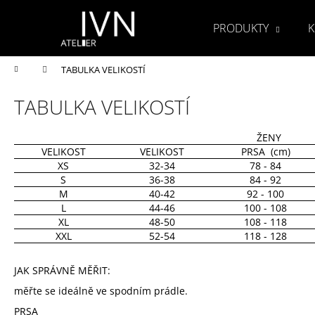
K
Přejít
na
o
PRODUKTY
K
obsah
Zpět
Zpět
š
do
do
í
Domů
TABULKA VELIKOSTÍ
obchodu
obchodu
k
TABULKA VELIKOSTÍ
ŽENY
VELIKOST
VELIKOST
PRSA (cm)
XS
32-34
78 - 84
S
36-38
84 - 92
M
40-42
92 - 100
L
44-46
100 - 108
XL
48-50
108 - 118
XXL
52-54
118 - 128
JAK SPRÁVNĚ MĚŘIT:
měřte se ideálně ve spodním prádle.
PRSA