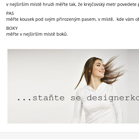
v nejširším místě hrudi měřte tak, že krejčovský metr povedete
PAS
měřte kousek pod svým přirozeným pasem, v místě, kde vám ob
BOKY
měřte v nejširším místě boků.
Z