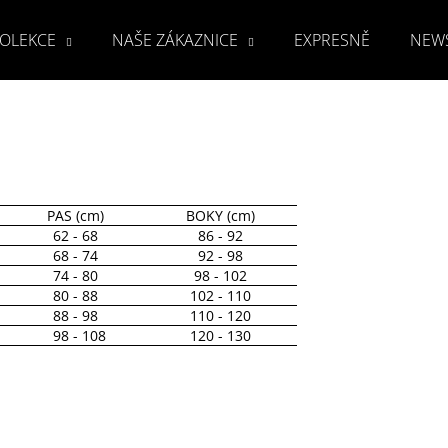
OLEKCE
NAŠE ZÁKAZNICE
EXPRESNĚ
NEW
Co potřebujete najít?
HLEDAT
PAS (cm)
BOKY (cm)
62 - 68
86 - 92
68 - 74
92 - 98
74 - 80
98 - 102
Doporučujeme
80 - 88
102 - 110
88 - 98
110 - 120
98 - 108
120 - 130