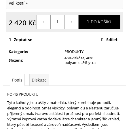
velikostí »
2 420 Kč
DO KOŠÍKU
Měrná
cena:
Zeptat se
Sdílet
Kategorie
:
PRODUKTY
46%viskóza, 46%
Složení
:
polyamid, 8%lycra
Popis
Diskuze
POPIS PRODUKTU
Tyto kalhoty jsou ušity z materiálu, který kombinuje pohodlí,
eleganci a odolnost. Směs viskózy, polyamidu a elastanu zaručuje
příjemný omak, tvarovou stálost i pružnost pro perfektní padnutí.
Výrazná keprová vazba dodává látce charakter a jemný šik vzhled,
který působí luxusně a zároveň nadčasově. Výsledkem jsou