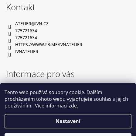
á
Kontakt
p
a
ATELIER
@
IVN.CZ
t
775721634
í
775721634
HTTPS://WWW.FB.ME/IVNATELIER
IVNATELIER
Informace pro vás
TABULKA VELIKOSTÍ
Tento web používá soubory cookie. Dalším
OBCHODNÍ PODMÍNKY
procházením tohoto webu vyjadřujete souhlas s jejich
PODMÍNKY OCHRANY OSOBNÍCH ÚDAJŮ
používáním.. Více informací
zde
.
NAPIŠTE NÁM
KONTAKTY
Nastavení