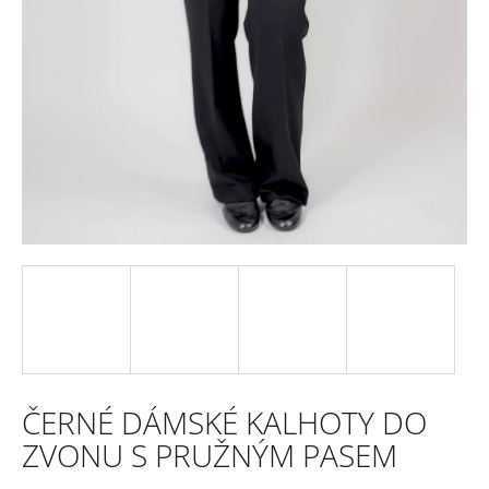
e
n
a
j
í
t
?
HLEDAT
ČERNÉ DÁMSKÉ KALHOTY DO
D
ZVONU S PRUŽNÝM PASEM
o