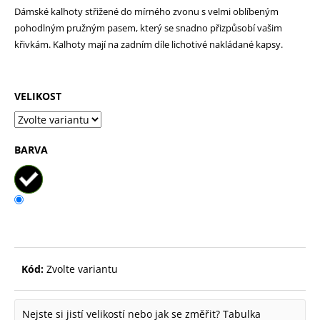
Dámské kalhoty střižené do mírného zvonu s velmi oblíbeným
p
pohodlným pružným pasem, který se snadno přizpůsobí vašim
o
křivkám. Kalhoty mají na zadním díle lichotivé nakládané kapsy.
r
u
VELIKOST
č
u
j
BARVA
e
m
e
Kód:
Zvolte variantu
Nejste si jistí velikostí nebo jak se změřit?
Tabulka