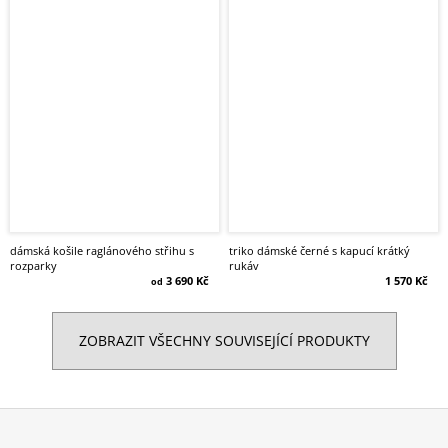
dámská košile raglánového střihu s
triko dámské černé s kapucí krátký
rozparky
rukáv
3 690 Kč
1 570 Kč
od
ZOBRAZIT VŠECHNY SOUVISEJÍCÍ PRODUKTY
Z