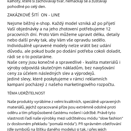
kalhoty, které si zachovávají tvar, nemačkají se a zůstávají
pohodlné po celý den.
ZAKÁZKOVÉ ŠITÍ ON - LINE
Nejsme běžný e-shop. Každý model vzniká až po přijetí
Vaší objednávky a na jeho zhotovení potřebujeme 12
pracovních dní. Proto Vám můžeme upravit délku, detaily
nebo další prvky tak, aby Vám vše opravdu sedělo.
Individuálně upravené modely nelze vrátit bez udání
důvodu, ale pokud bude po dodání potřeba cokoli doladit,
rádi se o to postaráme.
Naše ceny jsou konečné a spravedlivé - kvalita materiálů i
výroby odpovídá skutečným nákladům, bez navyšování
ceny za účelem následných slev a výprodejů.
Jediné slevy, které poskytujeme v rámci reklamních
kampaní pocházejí z našeho marketingového rozpočtu.
TÉMA UDRŽITELNOST
Naše produkty vyrábíme z velmi kvalitních, speciálně upravených
materiálů, jejichž opracované příze jsou extrémně odolné proti
oděru a tím přizpůsobené častému nošení i údržbě. Právě tyto
vlastnosti řadí naše výrobky mezi udržitelnou módu "slow fashion"
(v doslovném překladu "pomalá móda"). Při správném ošetřování
(dle symbolů na štítku daného modelu) si tak, i přes jejich