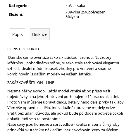
Kategorie
:
košile, saka
70%vlna 25%polyester
Složení
:
5%lycra
Popis
Diskuze
POPIS PRODUKTU
Dámské černé over size sako s klasickou fazonou. Navzdory
ležérnímu, pohodlnému střihu, si sako stále zachovává elegantní
vzhled. Ideální módní kousek vhodný pro vrstvení a snadné
kombinování s dalšími modely ve vašem šatníku.
ZAKÁZKOVÉ ŠITÍ ON - LINE
Nejsme běžný e-shop. Každý model vzniká až po přijetí Vaší
objednávky a na jeho zhotovení potřebujeme 12 pracovních dní.
Proto Vám můžeme upravit délku, detaily nebo další prvky tak, aby
Vám vše opravdu sedělo. Individuálně upravené modely nelze
vrátit bez udání důvodu, ale pokud bude po dodání potřeba cokoli
doladit, rádi se o to postaráme.
Naše ceny jsou konečné a spravedlivé - kvalita materiálů i výroby
odpovídá skutečným nákladům, bez navyšování ceny za účelem