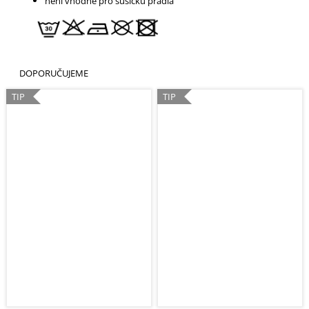
není vhodné pro sušičku prádla
DOPORUČUJEME
TIP
TIP