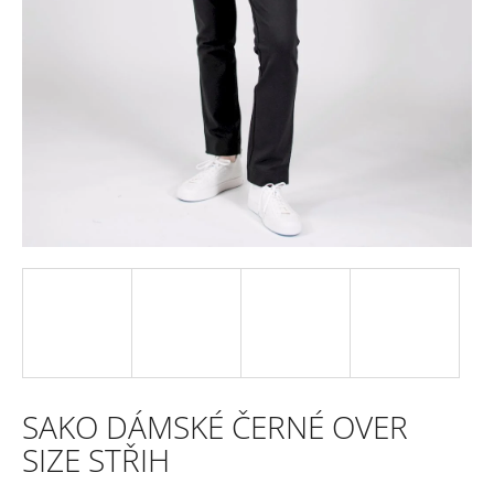
e
n
a
j
í
t
?
HLEDAT
SAKO DÁMSKÉ ČERNÉ OVER
D
SIZE STŘIH
o