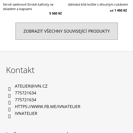
černé saténové široké kalhoty se
dámská bílá košile s dlouhým rukávem
skladem a kapsami
1 450 Kč
od
5 560 Kč
ZOBRAZIT VŠECHNY SOUVISEJÍCÍ PRODUKTY
Z
á
Kontakt
p
a
ATELIER
@
IVN.CZ
t
775721634
í
775721634
HTTPS://WWW.FB.ME/IVNATELIER
IVNATELIER