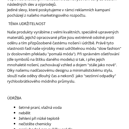
následných slev a výprodejů.
Jediné slevy, které poskytujeme v rámci reklamních kampaní
pocházejí z našeho marketingového rozpočtu.
TÉMA UDRŽITELNOST
Naše produkty vyrábíme z velmi kvalitních, speciálně upravených
materiálů, jejichž opracované příze jsou extrémně odolné proti
oděru a tím přizpůsobené častému nošení i údržbě. Právě tyto
vlastnosti řadí naše výrobky mezi udržitelnou módu "slow fashion"
(v doslovném překladu "pomalá móda"). Při správném ošetřování
(dle symbolů na štítku daného modelu) si tak, i přes jejich
mnohaleté nošení, zachovávají vzhled a dojem "stále jako nové".
Díky našemu nadčasovému designu a minimalistickému stylu,
slouží naše oděvy dlouhý čas a nekončí jako "sezónní odpadky"
rychloobrátkového módního průmyslu.
ÚDRŽBA
šetrné praní, vlažná voda
nebělit
žehlení při nízké teplotě
nečistěte chemicky