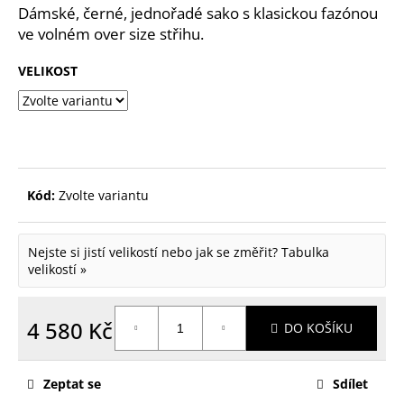
Dámské, černé, jednořadé sako s klasickou fazónou
p
ve volném over size střihu.
o
r
VELIKOST
u
č
u
j
Kód:
Zvolte variantu
e
m
Nejste si jistí velikostí nebo jak se změřit?
Tabulka
e
velikostí »
4 580 Kč
DO KOŠÍKU
Měrná
cena:
Zeptat se
Sdílet