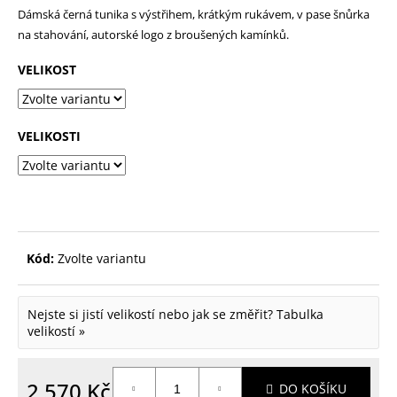
Dámská černá tunika s výstřihem, krátkým rukávem, v pase šnůrka
p
na stahování, autorské logo z broušených kamínků.
o
r
VELIKOST
u
č
VELIKOSTI
u
j
e
m
e
Kód:
Zvolte variantu
Nejste si jistí velikostí nebo jak se změřit?
Tabulka
velikostí »
2 570 Kč
DO KOŠÍKU