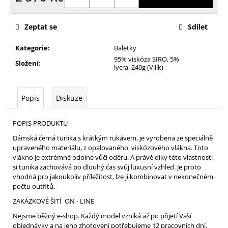
Měrná
cena:
Zeptat se
Sdílet
Kategorie
:
Baletky
95% viskóza SIRO, 5%
Složení
:
lycra, 240g (Vilík)
Popis
Diskuze
POPIS PRODUKTU
Dámská černá tunika s krátkým rukávem, je vyrobena ze speciálně
upraveného materiálu, z opalovaného viskózového vlákna. Toto
vlákno je extrémně odolné vůči oděru. A právě díky této vlastnosti
si tunika zachovává po dlouhý čas svůj luxusní vzhled. Je proto
vhodná pro jakoukoliv příležitost, lze ji kombinovat v nekonečném
počtu outfitů.
ZAKÁZKOVÉ ŠITÍ ON - LINE
Nejsme běžný e-shop. Každý model vzniká až po přijetí Vaší
objednávky a na jeho zhotovení potřebujeme 12 pracovních dní.