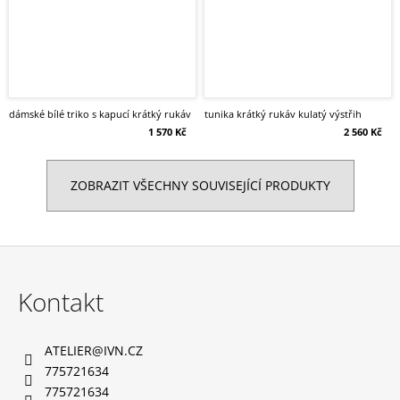
dámské bílé triko s kapucí krátký rukáv
tunika krátký rukáv kulatý výstřih
1 570 Kč
2 560 Kč
ZOBRAZIT VŠECHNY SOUVISEJÍCÍ PRODUKTY
Z
á
Kontakt
p
a
ATELIER
@
IVN.CZ
t
775721634
í
775721634