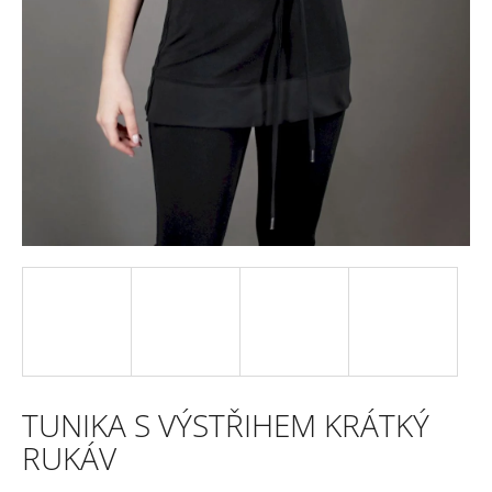
e
n
a
j
í
t
?
HLEDAT
TUNIKA S VÝSTŘIHEM KRÁTKÝ
D
RUKÁV
o