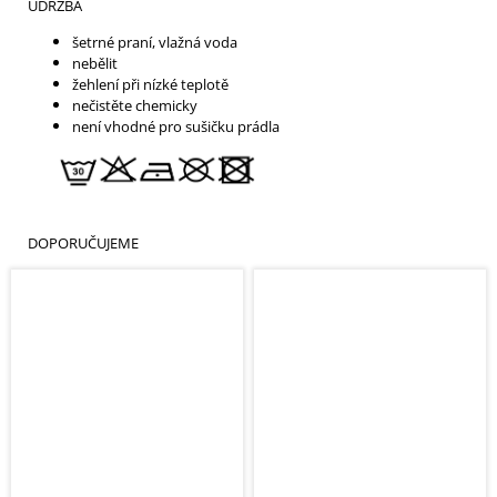
ÚDRŽBA
šetrné praní, vlažná voda
nebělit
žehlení při nízké teplotě
nečistěte chemicky
není vhodné pro sušičku prádla
DOPORUČUJEME