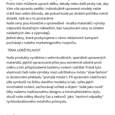
Proto Vám můžeme upravit délku, detaily nebo další prvky tak, aby
Vám vše opravdu sedělo. Individuálně upravené modely nelze
vrátit bez udání důvodu, ale pokud bude po dodání potřeba cokoli
doladit, rádi se o to postaráme.
Naše ceny jsou konečné a spravedlivé - kvalita materiálů i výroby
odpovídá skutečným nákladům, bez navyšování ceny za účelem
následných slev a výprodejů.
Jediné slevy, které poskytujeme v rámci reklamních kampaní
pocházejí z našeho marketingového rozpočtu.
TÉMA UDRŽITELNOST
Naše produkty vyrábíme z velmi kvalitních, speciálně upravených
materiálů, jejichž opracované příze jsou extrémně odolné proti
oděru a tím přizpůsobené častému nošení i údržbě. Právě tyto
vlastnosti řadí naše výrobky mezi udržitelnou módu "slow fashion"
(v doslovném překladu "pomalá móda"). Při správném ošetřování
(dle symbolů na štítku daného modelu) si tak, i přes jejich
mnohaleté nošení, zachovávají vzhled a dojem "stále jako nové".
Díky našemu nadčasovému designu a minimalistickému stylu,
slouží naše oděvy dlouhý čas a nekončí jako "sezónní odpadky"
rychloobrátkového módního průmyslu.