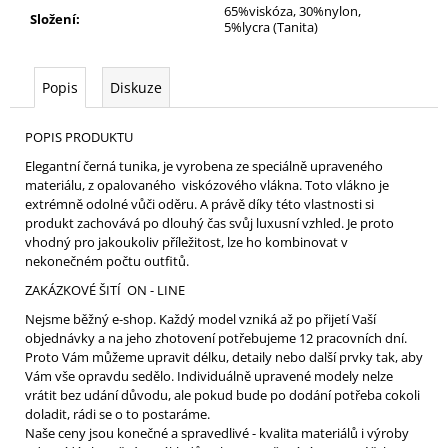
65%viskóza, 30%nylon,
Složení
:
5%lycra (Tanita)
Popis
Diskuze
POPIS PRODUKTU
Elegantní černá tunika, je vyrobena ze speciálně upraveného
materiálu, z opalovaného viskózového vlákna. Toto vlákno je
extrémně odolné vůči oděru. A právě díky této vlastnosti si
produkt zachovává po dlouhý čas svůj luxusní vzhled. Je proto
vhodný pro jakoukoliv příležitost, lze ho kombinovat v
nekonečném počtu outfitů.
ZAKÁZKOVÉ ŠITÍ ON - LINE
Nejsme běžný e-shop. Každý model vzniká až po přijetí Vaší
objednávky a na jeho zhotovení potřebujeme 12 pracovních dní.
Proto Vám můžeme upravit délku, detaily nebo další prvky tak, aby
Vám vše opravdu sedělo. Individuálně upravené modely nelze
vrátit bez udání důvodu, ale pokud bude po dodání potřeba cokoli
doladit, rádi se o to postaráme.
Naše ceny jsou konečné a spravedlivé - kvalita materiálů i výroby