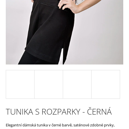
e
n
a
j
í
t
?
HLEDAT
TUNIKA S ROZPARKY - ČERNÁ
D
Elegantní dámská tunika v černé barvě, saténové zdobné prvky,
o