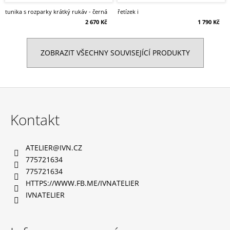
tunika s rozparky krátký rukáv - černá
řetízek i
2 670 Kč
1 790 Kč
ZOBRAZIT VŠECHNY SOUVISEJÍCÍ PRODUKTY
Z
á
Kontakt
p
a
ATELIER
@
IVN.CZ
t
775721634
í
775721634
HTTPS://WWW.FB.ME/IVNATELIER
IVNATELIER