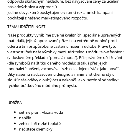
odpovídá skutečným nákladům, bez navyšování ceny za účelem
následných slev a výprodejů.
Jediné slevy, které poskytujeme v rámci reklamních kampaní
pocházejí z našeho marketingového rozpočtu.
TÉMA UDRŽITELNOST
Naše produkty vyrábíme z velmi kvalitních, speciálně upravených
materiálů, jejichž opracované příze jsou extrémně odolné proti
oděru a tím přizpůsobené častému nošení i údržbě. Právě tyto
vlastnosti řadí naše výrobky mezi udržitelnou módu "slow fashion"
(v doslovném překladu "pomalá móda"). Při správném ošetřování
(dle symbolů na štítku daného modelu) si tak, i přes jejich
mnohaleté nošení, zachovávají vzhled a dojem "stále jako nové".
Díky našemu nadčasovému designu a minimalistickému stylu,
slouží naše oděvy dlouhý čas a nekončí jako "sezónní odpadky"
rychloobrátkového módního průmyslu.
ÚDRŽBA
šetrné praní, vlažná voda
nebělit
žehlení při nízké teplotě
nečistěte chemicky