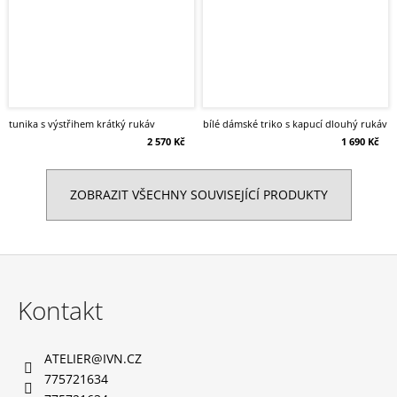
tunika s výstřihem krátký rukáv
bílé dámské triko s kapucí dlouhý rukáv
2 570 Kč
1 690 Kč
ZOBRAZIT VŠECHNY SOUVISEJÍCÍ PRODUKTY
Z
á
Kontakt
p
a
ATELIER
@
IVN.CZ
t
775721634