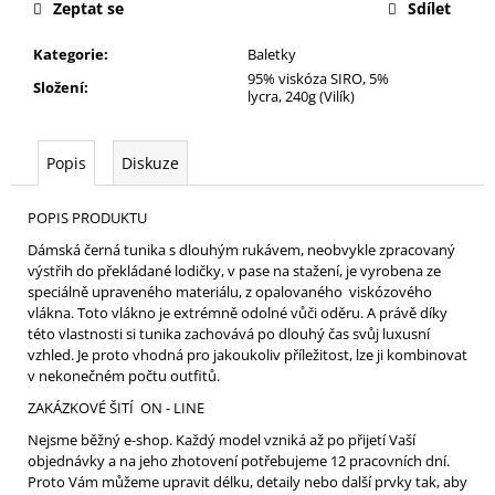
Zeptat se
Sdílet
Kategorie
:
Baletky
95% viskóza SIRO, 5%
Složení
:
lycra, 240g (Vilík)
Popis
Diskuze
POPIS PRODUKTU
Dámská černá tunika s dlouhým rukávem, neobvykle zpracovaný
výstřih do překládané lodičky, v pase na stažení, je vyrobena ze
speciálně upraveného materiálu, z opalovaného viskózového
vlákna. Toto vlákno je extrémně odolné vůči oděru. A právě díky
této vlastnosti si tunika zachovává po dlouhý čas svůj luxusní
vzhled. Je proto vhodná pro jakoukoliv příležitost, lze ji kombinovat
v nekonečném počtu outfitů.
ZAKÁZKOVÉ ŠITÍ ON - LINE
Nejsme běžný e-shop. Každý model vzniká až po přijetí Vaší
objednávky a na jeho zhotovení potřebujeme 12 pracovních dní.
Proto Vám můžeme upravit délku, detaily nebo další prvky tak, aby