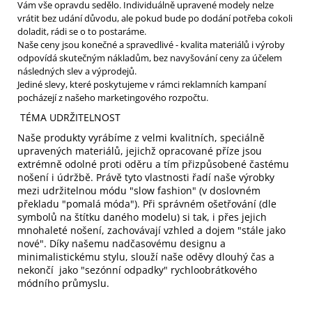
Vám vše opravdu sedělo. Individuálně upravené modely nelze
vrátit bez udání důvodu, ale pokud bude po dodání potřeba cokoli
doladit, rádi se o to postaráme.
Naše ceny jsou konečné a spravedlivé - kvalita materiálů i výroby
odpovídá skutečným nákladům, bez navyšování ceny za účelem
následných slev a výprodejů.
Jediné slevy, které poskytujeme v rámci reklamních kampaní
pocházejí z našeho marketingového rozpočtu.
TÉMA UDRŽITELNOST
Naše produkty vyrábíme z velmi kvalitních, speciálně
upravených materiálů, jejichž opracované příze jsou
extrémně odolné proti oděru a tím přizpůsobené častému
nošení i údržbě. Právě tyto vlastnosti řadí naše výrobky
mezi udržitelnou módu "slow fashion" (v doslovném
překladu "pomalá móda"). Při správném ošetřování (dle
symbolů na štítku daného modelu) si tak, i přes jejich
mnohaleté nošení, zachovávají vzhled a dojem "stále jako
nové". Díky našemu nadčasovému designu a
minimalistickému stylu, slouží naše oděvy dlouhý čas a
nekončí jako "sezónní odpadky" rychloobrátkového
módního průmyslu.