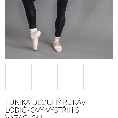
e
n
a
j
í
t
?
HLEDAT
TUNIKA DLOUHÝ RUKÁV
D
LODIČKOVÝ VÝSTŘIH S
o
VAZAČKOU