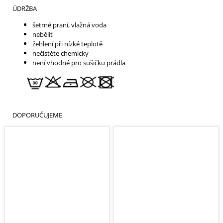
ÚDRŽBA
šetrné praní, vlažná voda
nebělit
žehlení při nízké teplotě
nečistěte chemicky
není vhodné pro sušičku prádla
DOPORUČUJEME