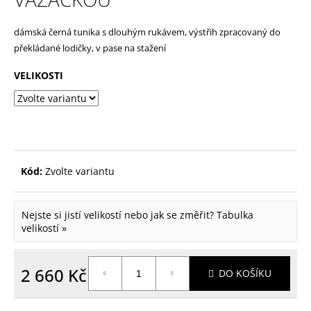
p
dámská černá tunika s dlouhým rukávem, výstřih zpracovaný do
o
překládané lodičky, v pase na stažení
r
u
VELIKOSTI
č
u
j
e
Kód:
Zvolte variantu
m
e
Nejste si jistí velikostí nebo jak se změřit?
Tabulka
velikostí »
2 660 Kč
DO KOŠÍKU
Měrná
cena: