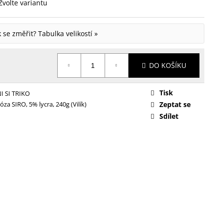
Zvolte variantu
ak se změřit?
Tabulka velikostí »
DO KOŠÍKU
Tisk
 SI TRIKO
óza SIRO, 5% lycra, 240g (Vilík)
Zeptat se
Sdílet