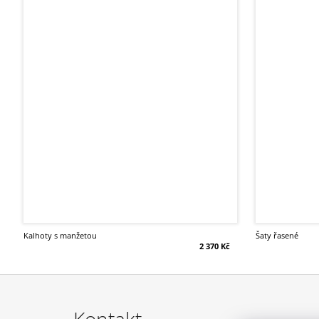
kalhoty s manžetou
šaty řasené
2 370 Kč
Z
á