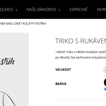
OLEKCE
NAŠE ZÁKAZNICE
EXPRESNĚ
NEW
VEM NAD LOKET KULATÝ VÝSTŘIH
Co potřebujete najít?
TRIKO S RUKÁVE
HLEDAT
"věčné" triko s větším kulatým výstř
po dlouhý čas zachovává svůj původn
Doporučujeme
VELIKOST
BARVA