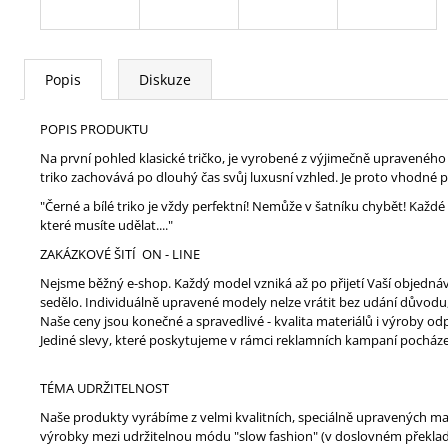
Popis
Diskuze
POPIS PRODUKTU
Na první pohled klasické tričko, je vyrobené z výjimečně upraveného
triko zachovává po dlouhý čas svůj luxusní vzhled. Je proto vhodné 
"Černé a bílé triko je vždy perfektní! Nemůže v šatníku chybět! Kaž
které musíte udělat...."
ZAKÁZKOVÉ ŠITÍ ON - LINE
Nejsme běžný e-shop. Každý model vzniká až po přijetí Vaší objedná
sedělo. Individuálně upravené modely nelze vrátit bez udání důvodu,
Naše ceny jsou konečné a spravedlivé - kvalita materiálů i výroby 
Jediné slevy, které poskytujeme v rámci reklamních kampaní pocház
TÉMA UDRŽITELNOST
Naše produkty vyrábíme z velmi kvalitních, speciálně upravených mat
výrobky mezi udržitelnou módu "slow fashion" (v doslovném překladu