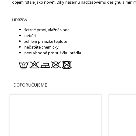
dojem "stále jako nové". Díky našemu nadčasovému designu a minim
ÚDRŽBA
šetrné praní, vlažná voda
nebělit
žehlení při nízké teplotě
nečistěte chemicky
není vhodné pro sušičku prádla
DOPORUČUJEME