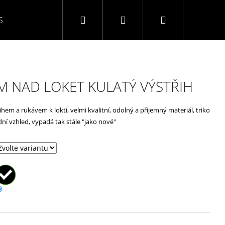
Hledat
Přihlášení
Nákupní
S
O NÁS
KONTAKTY
NAPIŠTE NÁM
TABULK
košík
M NAD LOKET KULATÝ VÝSTŘIH
ihem a rukávem k lokti, velmi kvalitní, odolný a příjemný materiál, triko
í vzhled, vypadá tak stále "jako nové"