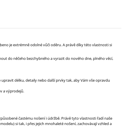
eno je extrémně odolné vůči oděru. A právě díky této vlastnosti si
uznout do něčeho bezchybného a vyrazit do nového dne, plného věcí,
upravit délku, detaily nebo další prvky tak, aby Vám vše opravdu
v a výprodejů.
způsobené častému nošení i údržbě. Právě tyto vlastnosti řadí naše
elu) si tak, i přes jejich mnohaleté nošení, zachovávají vzhled a