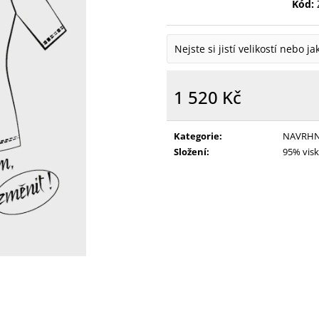
Kód:
Nejste si jistí velikostí nebo j
1 520 Kč
Měrná
cena:
Kategorie
:
NAVRHNI
Složení
:
95% visk