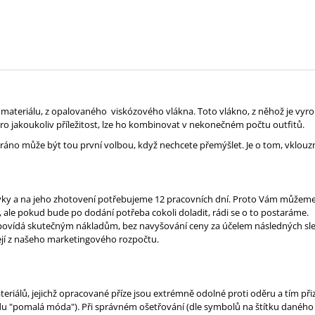
 materiálu, z opalovaného viskózového vlákna. Toto vlákno, z něhož je vyrob
pro jakoukoliv příležitost, lze ho kombinovat v nekonečném počtu outfitů.
dé ráno může být tou první volbou, když nechcete přemýšlet. Je o tom, vklo
vky a na jeho zhotovení potřebujeme 12 pracovních dní. Proto Vám můžeme 
 ale pokud bude po dodání potřeba cokoli doladit, rádi se o to postaráme.
odpovídá skutečným nákladům, bez navyšování ceny za účelem následných sle
ejí z našeho marketingového rozpočtu.
eriálů, jejichž opracované příze jsou extrémně odolné proti oděru a tím při
 "pomalá móda"). Při správném ošetřování (dle symbolů na štítku daného mod