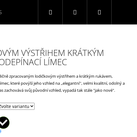
Hledat
Přihlášení
Nákupní
S
O NÁS
KONTAKTY
NAPIŠTE NÁM
TABULK
košík
KOVÝM VÝSTŘIHEM KRÁTKÝM
 ODEPÍNACÍ LÍMEC
tradičně zpracovaným lodičkovým výstřihem a krátkým rukávem,
ímec, které povýší jeho vzhled na ,,elegantní'', velmi kvalitní, odolný a
čas zachovává svůj původní vzhled, vypadá tak stále "jako nové".