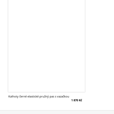
kalhoty černé elastické pružný pas s vazačkou
1 870 Kč