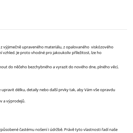
ět z výjimečně upraveného materiálu, z opalovaného viskózového
 vzhled. Je proto vhodné pro jakoukoliv příležitost, lze ho
uznout do něčeho bezchybného a vyrazit do nového dne, plného věcí,
upravit délku, detaily nebo další prvky tak, aby Vám vše opravdu
v a výprodejů.
způsobené častému nošení i údržbě. Právě tyto vlastnosti řadí naše