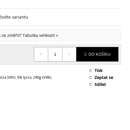
Zvolte variantu
ak se změřit?
Tabulka velikostí »
DO KOŠÍKU
Tisk
óza SIRO, 5% lycra, 240g (Vilík)
Zeptat se
Sdílet