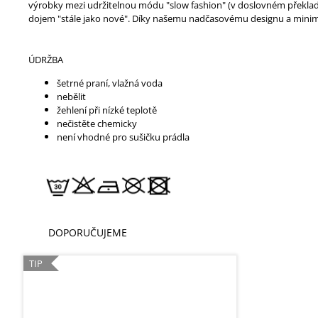
výrobky mezi udržitelnou módu "slow fashion" (v doslovném překladu
dojem "stále jako nové". Díky našemu nadčasovému designu a minim
ÚDRŽBA
šetrné praní, vlažná voda
nebělit
žehlení při nízké teplotě
nečistěte chemicky
není vhodné pro sušičku prádla
DOPORUČUJEME
TIP