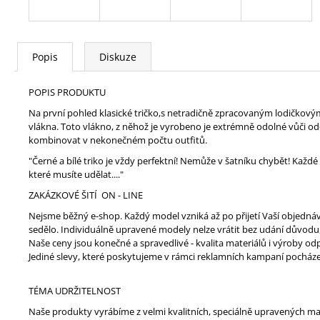
Popis
Diskuze
POPIS PRODUKTU
Na první pohled klasické tričko,s netradičně zpracovaným lodičkov
vlákna. Toto vlákno, z něhož je vyrobeno je extrémně odolné vůči oděr
kombinovat v nekonečném počtu outfitů.
"Černé a bílé triko je vždy perfektní! Nemůže v šatníku chybět! Kaž
které musíte udělat...."
ZAKÁZKOVÉ ŠITÍ ON - LINE
Nejsme běžný e-shop. Každý model vzniká až po přijetí Vaší objedná
sedělo. Individuálně upravené modely nelze vrátit bez udání důvodu,
Naše ceny jsou konečné a spravedlivé - kvalita materiálů i výroby 
Jediné slevy, které poskytujeme v rámci reklamních kampaní pocház
TÉMA UDRŽITELNOST
Naše produkty vyrábíme z velmi kvalitních, speciálně upravených mat