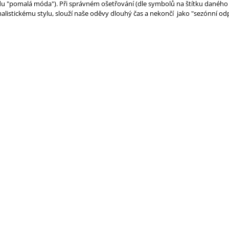
 "pomalá móda"). Při správném ošetřování (dle symbolů na štítku daného mod
alistickému stylu, slouží naše oděvy dlouhý čas a nekončí jako "sezónní