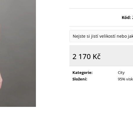
Kód:
Nejste si jistí velikostí nebo j
2 170 Kč
Měrná
cena:
Kategorie
:
City
Složení
:
95% visk