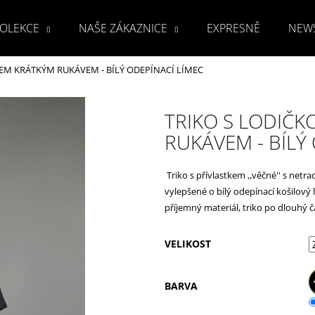
OLEKCE
NAŠE ZÁKAZNICE
EXPRESNĚ
NEW
EM KRÁTKÝM RUKÁVEM - BÍLÝ ODEPÍNACÍ LÍMEC
Co potřebujete najít?
TRIKO S LODIČ
RUKÁVEM - BÍLÝ
HLEDAT
Triko s přívlastkem ,,věčné'' s ne
vylepšené o bílý odepínací košilový l
Doporučujeme
příjemný materiál, triko po dlouhý 
VELIKOST
BARVA