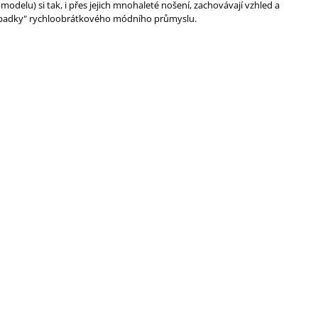
elu) si tak, i přes jejich mnohaleté nošení, zachovávají vzhled a
 odpadky" rychloobrátkového módního průmyslu.