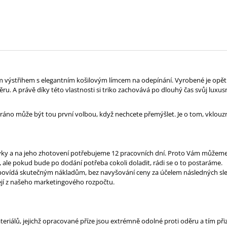
ým výstřihem s elegantním košilovým límcem na odepínání. Vyrobené je op
u. A právě díky této vlastnosti si triko zachovává po dlouhý čas svůj luxusní
dé ráno může být tou první volbou, když nechcete přemýšlet. Je o tom, vklo
vky a na jeho zhotovení potřebujeme 12 pracovních dní. Proto Vám můžeme 
 ale pokud bude po dodání potřeba cokoli doladit, rádi se o to postaráme.
odpovídá skutečným nákladům, bez navyšování ceny za účelem následných sle
ejí z našeho marketingového rozpočtu.
eriálů, jejichž opracované příze jsou extrémně odolné proti oděru a tím při