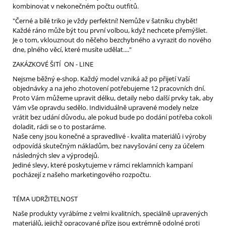
kombinovat v nekonečném počtu outfitů.
"Černé a bílé triko je vždy perfektní! Nemůže v šatníku chybět!
Každé ráno může být tou první volbou, když nechcete přemýšlet.
Je o tom, vklouznout do něčeho bezchybného a vyrazit do nového
dne, plného věcí, které musíte udělat...."
ZAKÁZKOVÉ ŠITÍ ON - LINE
Nejsme běžný e-shop. Každý model vzniká až po přijetí Vaší
objednávky a na jeho zhotovení potřebujeme 12 pracovních dní.
Proto Vám můžeme upravit délku, detaily nebo další prvky tak, aby
Vám vše opravdu sedělo. Individuálně upravené modely nelze
vrátit bez udání důvodu, ale pokud bude po dodání potřeba cokoli
doladit, rádi se o to postaráme.
Naše ceny jsou konečné a spravedlivé - kvalita materiálů i výroby
odpovídá skutečným nákladům, bez navyšování ceny za účelem
následných slev a výprodejů.
Jediné slevy, které poskytujeme v rámci reklamních kampaní
pocházejí z našeho marketingového rozpočtu.
TÉMA UDRŽITELNOST
Naše produkty vyrábíme z velmi kvalitních, speciálně upravených
materiálů, jejichž opracované příze jsou extrémně odolné proti