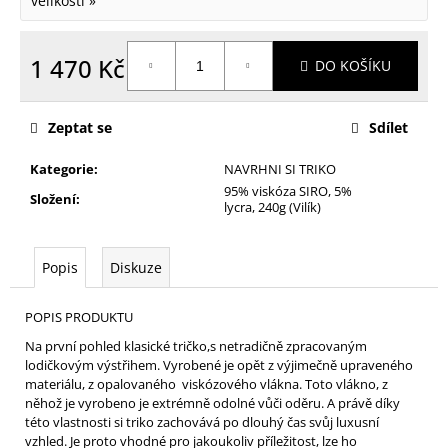
velikostí »
1 470 Kč
DO KOŠÍKU
Měrná
cena:
Zeptat se
Sdílet
Kategorie
:
NAVRHNI SI TRIKO
95% viskóza SIRO, 5%
Složení
:
lycra, 240g (Vilík)
Popis
Diskuze
POPIS PRODUKTU
Na první pohled klasické tričko,s netradičně zpracovaným
lodičkovým výstřihem. Vyrobené je opět z výjimečně upraveného
materiálu, z opalovaného viskózového vlákna. Toto vlákno, z
něhož je vyrobeno je extrémně odolné vůči oděru. A právě díky
této vlastnosti si triko zachovává po dlouhý čas svůj luxusní
vzhled. Je proto vhodné pro jakoukoliv příležitost, lze ho