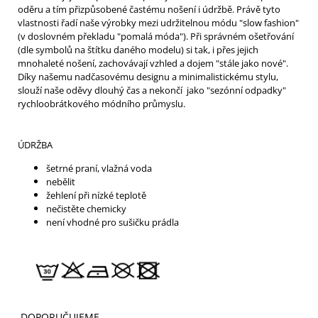
oděru a tím přizpůsobené častému nošení i údržbě. Právě tyto
vlastnosti řadí naše výrobky mezi udržitelnou módu "slow fashion"
(v doslovném překladu "pomalá móda"). Při správném ošetřování
(dle symbolů na štítku daného modelu) si tak, i přes jejich
mnohaleté nošení, zachovávají vzhled a dojem "stále jako nové".
Díky našemu nadčasovému designu a minimalistickému stylu,
slouží naše oděvy dlouhý čas a nekončí jako "sezónní odpadky"
rychloobrátkového módního průmyslu.
ÚDRŽBA
šetrné praní, vlažná voda
nebělit
žehlení při nízké teplotě
nečistěte chemicky
není vhodné pro sušičku prádla
DOPORUČUJEME