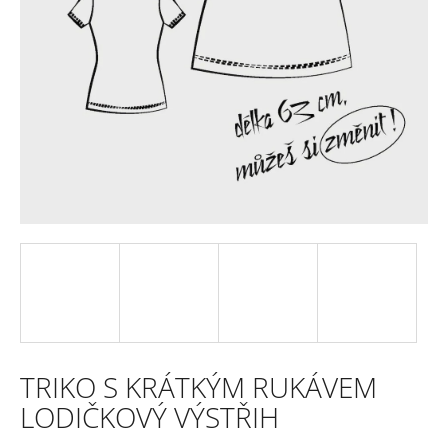
e
n
a
j
í
t
?
HLEDAT
TRIKO S KRÁTKÝM RUKÁVEM
D
LODIČKOVÝ VÝSTŘIH
o