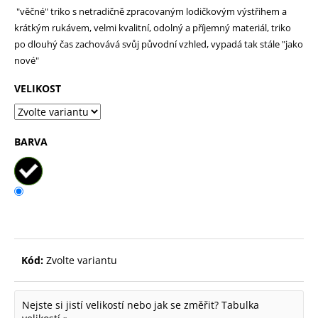
"věčné" triko s netradičně zpracovaným lodičkovým výstřihem a
p
krátkým rukávem, velmi kvalitní, odolný a příjemný materiál, triko
o
po dlouhý čas zachovává svůj původní vzhled, vypadá tak stále "jako
r
nové"
u
VELIKOST
č
u
j
BARVA
e
m
e
Kód:
Zvolte variantu
Nejste si jistí velikostí nebo jak se změřit?
Tabulka