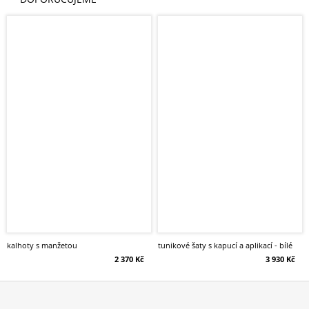
kalhoty s manžetou
tunikové šaty s kapucí a aplikací - bílé
2 370 Kč
3 930 Kč
Z