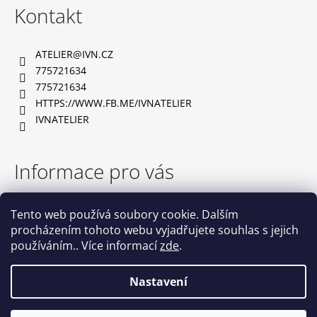
á
Kontakt
p
a
ATELIER
@
IVN.CZ
t
775721634
í
775721634
HTTPS://WWW.FB.ME/IVNATELIER
IVNATELIER
Informace pro vás
TABULKA VELIKOSTÍ
Tento web používá soubory cookie. Dalším
OBCHODNÍ PODMÍNKY
procházením tohoto webu vyjadřujete souhlas s jejich
PODMÍNKY OCHRANY OSOBNÍCH ÚDAJŮ
používáním.. Více informací
zde
.
NAPIŠTE NÁM
KONTAKTY
Nastavení