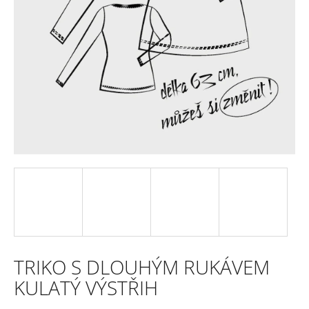
e
n
a
j
í
t
?
HLEDAT
TRIKO S DLOUHÝM RUKÁVEM
D
KULATÝ VÝSTŘIH
o