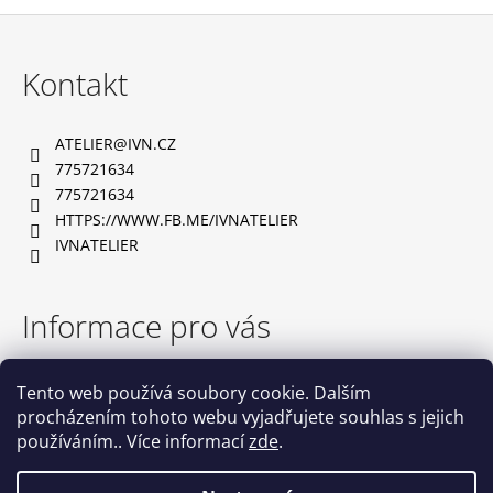
Z
á
Kontakt
p
a
ATELIER
@
IVN.CZ
t
775721634
í
775721634
HTTPS://WWW.FB.ME/IVNATELIER
IVNATELIER
Informace pro vás
TABULKA VELIKOSTÍ
Tento web používá soubory cookie. Dalším
OBCHODNÍ PODMÍNKY
procházením tohoto webu vyjadřujete souhlas s jejich
PODMÍNKY OCHRANY OSOBNÍCH ÚDAJŮ
používáním.. Více informací
zde
.
NAPIŠTE NÁM
KONTAKTY