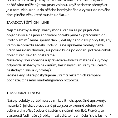
Každé ráno může být tou první volbou, když nechcete přemýšlet.
Je o tom, vklouznout do něčeho bezchybného a vyrazit do nového
dne, plného věcí, které musíte udělat...."
ZAKÁZKOVÉ ŠITÍ ON - LINE
Nejsme běžný e-shop. Každý model vzniká až po přijetí Vaší
objednávky a na jeho zhotovení potřebujeme 12 pracovních dní.
Proto Vám můžeme upravit délku, detaily nebo další prvky tak, aby
Vám vše opravdu sedělo. Individuálně upravené modely nelze
vrátit bez udání důvodu, ale pokud bude po dodání potřeba cokoli
doladit, rádi se o to postaráme.
Naše ceny jsou konečné a spravedlivé - kvalita materiálů i výroby
odpovídá skutečným nákladům, bez navyšování ceny za účelem
následných slev a výprodejů.
Jediné slevy, které poskytujeme v rámci reklamních kampaní
pocházejí z našeho marketingového rozpočtu.
TÉMA UDRŽITELNOST
Naše produkty vyrábíme z velmi kvalitních, speciálně upravených
materiálů, jejichž opracované příze jsou extrémně odolné proti
oděru a tím přizpůsobené častému nošení i údržbě. Právě tyto
vlastnosti řadí naše výrobky mezi udržitelnou módu "slow fashion"