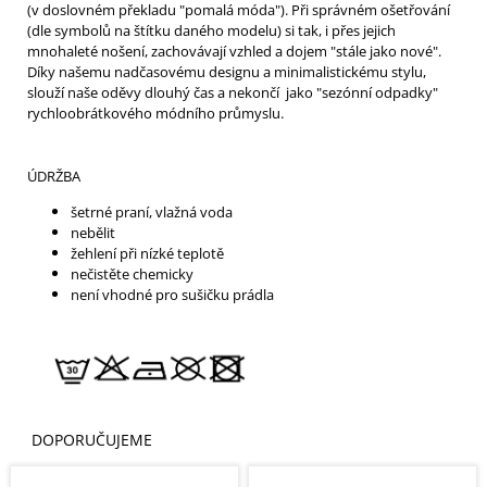
(v doslovném překladu "pomalá móda"). Při správném ošetřování
(dle symbolů na štítku daného modelu) si tak, i přes jejich
mnohaleté nošení, zachovávají vzhled a dojem "stále jako nové".
Díky našemu nadčasovému designu a minimalistickému stylu,
slouží naše oděvy dlouhý čas a nekončí jako "sezónní odpadky"
rychloobrátkového módního průmyslu.
ÚDRŽBA
šetrné praní, vlažná voda
nebělit
žehlení při nízké teplotě
nečistěte chemicky
není vhodné pro sušičku prádla
DOPORUČUJEME