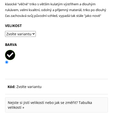
klasické "věčné" triko s větším kulatým výstřihem a dlouhým
p
rukávem, velmi kvalitní, odolný a příjemný materiál, triko po dlouhý
o
čas zachovává svůj původní vzhled, vypadá tak stále "jako nové"
r
VELIKOST
u
č
u
BARVA
j
e
m
e
Kód:
Zvolte variantu
Nejste si jistí velikostí nebo jak se změřit?
Tabulka
velikostí »