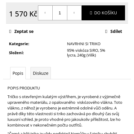
1 570 Kč
DO KOŠÍKU
Měrná
cena:
Zeptat se
Sdílet
Kategorie
:
NAVRHNI SI TRIKO
95% viskóza SIRO, 5%
Složení
:
lycra, 240g (Vilík)
Popis
Diskuze
POPIS PRODUKTU
Tričko s otevřeným kulatým výstřihem, je vyrobené z výjimečně
upraveného materiálu, z opalovaného viskózového vlákna. Toto
vlákno, z něhož je vyrobeno je extrémně odolné vůči oděru. A
právě díky této vlastnosti si triko zachovává po dlouhý čas svůj
luxusní vzhled. Je proto vhodné pro jakoukoliv příležitost, lze ho
kombinovat v nekonečném počtu outfitů.
"Černé a bílé triko je vždy perfektní! Nemůže v šatníku chybět!