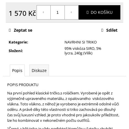
1 570 Kč
DO KOŠÍKU
Měrná
cena:
Zeptat se
Sdílet
Kategorie
:
NAVRHNI SI TRIKO
95% viskóza SIRO, 5%
Složení
:
lycra, 240g (Vilík)
Popis
Diskuze
POPIS PRODUKTU
Na první pohled klasické tričko,s roláčkem. Vyrobené je opět z
výjimečně upraveného materiálu, z opalovaného viskózového
vlákna. Toto vlákno, z něhož je vyrobeno je extrémně odolné vůči
oděru. A právě díky této vlastnosti si triko zachovává po dlouhý
čas svůj luxusní vzhled. Je proto vhodné pro jakoukoliv příležitost,
lze ho kombinovat v nekonečném počtu outfitů.
"Černé a bílé triko je vždy perfektní! Nemůže v šatníku chybět!