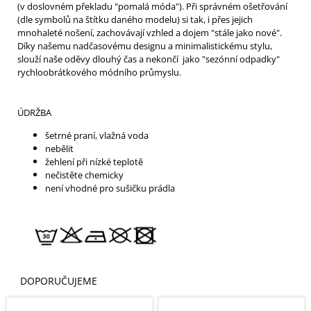
(v doslovném překladu "pomalá móda"). Při správném ošetřování
(dle symbolů na štítku daného modelu) si tak, i přes jejich
mnohaleté nošení, zachovávají vzhled a dojem "stále jako nové".
Díky našemu nadčasovému designu a minimalistickému stylu,
slouží naše oděvy dlouhý čas a nekončí jako "sezónní odpadky"
rychloobrátkového módního průmyslu.
ÚDRŽBA
šetrné praní, vlažná voda
nebělit
žehlení při nízké teplotě
nečistěte chemicky
není vhodné pro sušičku prádla
DOPORUČUJEME