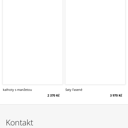
kalhoty s manžetou
šaty řasené
2 370 Kč
3 970 Kč
Z
á
Kontakt
p