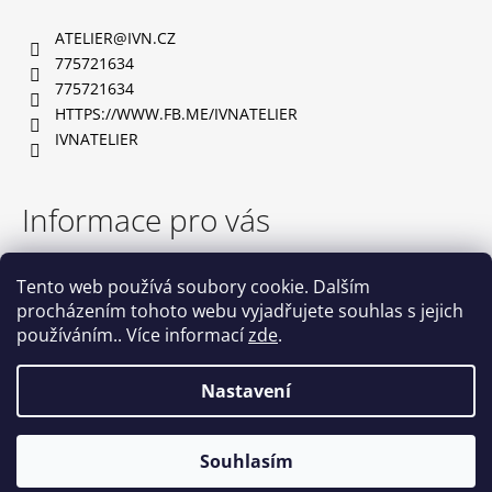
a
ATELIER
@
IVN.CZ
t
775721634
í
775721634
HTTPS://WWW.FB.ME/IVNATELIER
IVNATELIER
Informace pro vás
TABULKA VELIKOSTÍ
Tento web používá soubory cookie. Dalším
OBCHODNÍ PODMÍNKY
procházením tohoto webu vyjadřujete souhlas s jejich
PODMÍNKY OCHRANY OSOBNÍCH ÚDAJŮ
používáním.. Více informací
zde
.
NAPIŠTE NÁM
KONTAKTY
Nastavení
Vytvořil Shoptet
Souhlasím
Copyright 2026
IVN atelier
. Všechna práva vyhrazena.