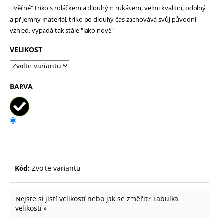
"věčné" triko s roláčkem a dlouhým rukávem, velmi kvalitní, odolný
p
a příjemný materiál, triko po dlouhý čas zachovává svůj původní
o
vzhled, vypadá tak stále "jako nové"
r
VELIKOST
u
č
u
BARVA
j
e
m
e
Kód:
Zvolte variantu
Nejste si jistí velikostí nebo jak se změřit?
Tabulka
velikostí »