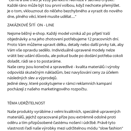
Každé ráno může být tou první volbou, když nechcete přemýšlet.
Je o tom, vklouznout do něčeho bezchybného a vyrazit do nového
dne, plného věcí, které musíte udělat...."
ZAKÁZKOVÉ ŠITÍ ON - LINE
Nejsme běžný e-shop. Každý model vzniká až po přijetí Vaší
objednávky a na jeho zhotovení potřebujeme 12 pracovních dní.
Proto Vám můžeme upravit délku, detaily nebo další prvky tak, aby
Vám vše opravdu sedělo. Individuálně upravené modely nelze
vrátit bez udání důvodu, ale pokud bude po dodání potřeba cokoli
doladit, rádi se o to postaráme.
Naše ceny jsou konečné a spravedlivé - kvalita materiálů i výroby
odpovídá skutečným nákladům, bez navyšování ceny za účelem
následných slev a výprodejů.
Jediné slevy, které poskytujeme v rámci reklamních kampaní
pocházejí z našeho marketingového rozpočtu.
TÉMA UDRŽITELNOST
Naše produkty vyrábíme z velmi kvalitních, speciálně upravených
materiálů, jejichž opracované příze jsou extrémně odolné proti
oděru a tím přizpůsobené častému nošení i údržbě. Právě tyto
vlastnosti řadí naše výrobky mezi udržitelnou módu "slow fashion"