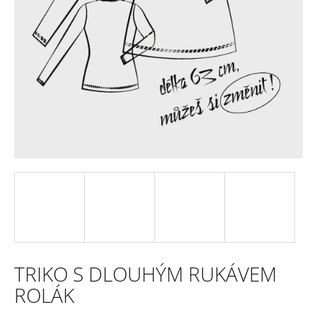
e
n
a
j
í
t
?
HLEDAT
TRIKO S DLOUHÝM RUKÁVEM
D
ROLÁK
o