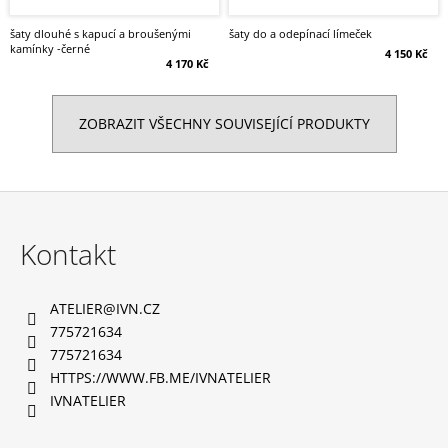
šaty dlouhé s kapucí a broušenými
šaty do a odepínací límeček
kamínky -černé
4 150 Kč
4 170 Kč
ZOBRAZIT VŠECHNY SOUVISEJÍCÍ PRODUKTY
Z
á
Kontakt
p
a
ATELIER
@
IVN.CZ
t
775721634
í
775721634
HTTPS://WWW.FB.ME/IVNATELIER
IVNATELIER