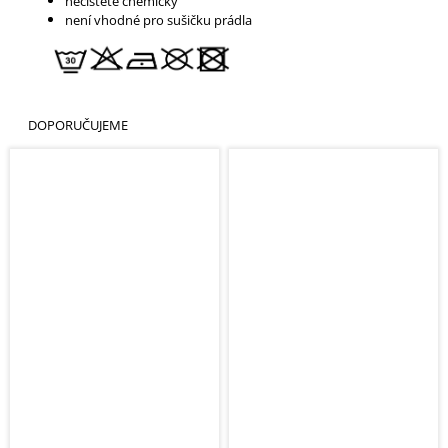
nečistěte chemicky
není vhodné pro sušičku prádla
DOPORUČUJEME