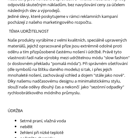
odpovídá skutečným nákladům, bez navyšování ceny za účelem
následných slev a výprodejů.
Jediné slevy, které poskytujeme v rámci reklamních kampaní
pocházejí z našeho marketingového rozpočtu.
TÉMA UDRŽITELNOST
Naše produkty vyrábíme z velmi kvalitních, speciálně upravených
materiálů, jejichž opracované příze jsou extrémně odolné proti
oděru a tím přizpůsobené častému nošení i údržbě. Právě tyto
vlastnosti řadí naše výrobky mezi udržitelnou módu "slow fashion"
(v doslovném překladu "pomalá móda"). Při správném ošetřování
(dle symbolů na štítku daného modelu) si tak, i přes jejich
mnohaleté nošení, zachovávají vzhled a dojem "stále jako nové".
Díky našemu nadčasovému designu a minimalistickému stylu,
slouží naše oděvy dlouhý čas a nekončí jako "sezónní odpadky"
rychloobrátkového módního průmyslu.
ÚDRŽBA
šetrné praní, vlažná voda
nebělit
žehlení při nízké teplotě