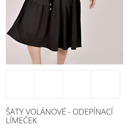
e
n
a
j
í
t
?
HLEDAT
ŠATY VOLÁNOVÉ - ODEPÍNACÍ
D
LÍMEČEK
o