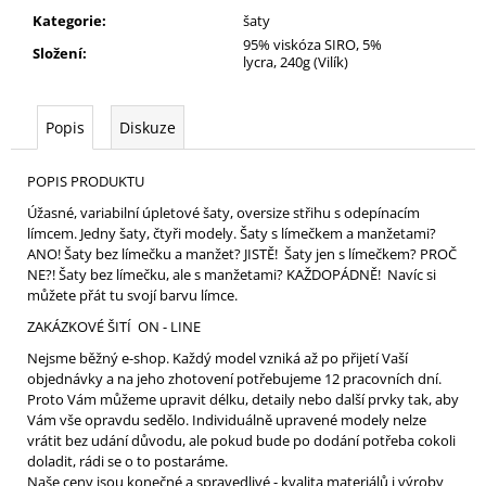
Kategorie
:
šaty
95% viskóza SIRO, 5%
Složení
:
lycra, 240g (Vilík)
Popis
Diskuze
POPIS PRODUKTU
Úžasné, variabilní úpletové šaty, oversize střihu s odepínacím
límcem. Jedny šaty, čtyři modely. Šaty s límečkem a manžetami?
ANO! Šaty bez límečku a manžet? JISTĚ! Šaty jen s límečkem? PROČ
NE?! Šaty bez límečku, ale s manžetami? KAŽDOPÁDNĚ! Navíc si
můžete přát tu svojí barvu límce.
ZAKÁZKOVÉ ŠITÍ ON - LINE
Nejsme běžný e-shop. Každý model vzniká až po přijetí Vaší
objednávky a na jeho zhotovení potřebujeme 12 pracovních dní.
Proto Vám můžeme upravit délku, detaily nebo další prvky tak, aby
Vám vše opravdu sedělo. Individuálně upravené modely nelze
vrátit bez udání důvodu, ale pokud bude po dodání potřeba cokoli
doladit, rádi se o to postaráme.
Naše ceny jsou konečné a spravedlivé - kvalita materiálů i výroby