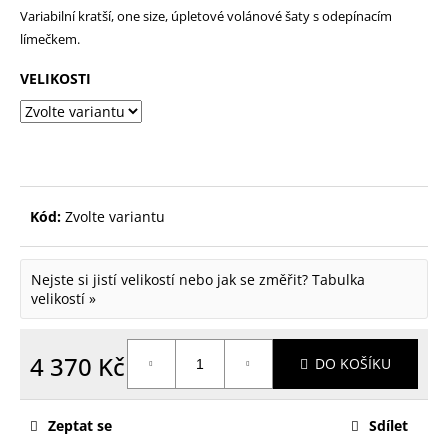
Variabilní kratší, one size, úpletové volánové šaty s odepínacím
p
límečkem.
o
r
VELIKOSTI
u
č
u
j
Kód:
Zvolte variantu
e
m
Nejste si jistí velikostí nebo jak se změřit?
Tabulka
e
velikostí »
4 370 Kč
DO KOŠÍKU
Měrná
cena:
Zeptat se
Sdílet