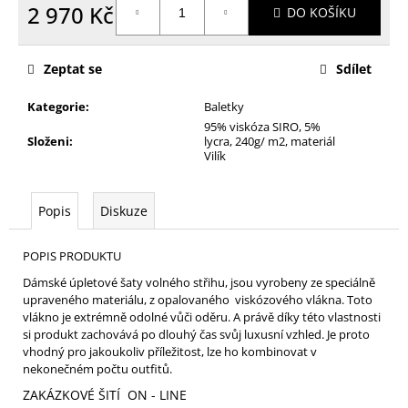
2 970 Kč
DO KOŠÍKU
Měrná
cena:
Zeptat se
Sdílet
Kategorie
:
Baletky
95% viskóza SIRO, 5%
Složeni
:
lycra, 240g/ m2, materiál
Vilík
Popis
Diskuze
POPIS PRODUKTU
Dámské úpletové šaty volného střihu, jsou vyrobeny ze speciálně
upraveného materiálu, z opalovaného viskózového vlákna. Toto
vlákno je extrémně odolné vůči oděru. A právě díky této vlastnosti
si produkt zachovává po dlouhý čas svůj luxusní vzhled. Je proto
vhodný pro jakoukoliv příležitost, lze ho kombinovat v
nekonečném počtu outfitů.
ZAKÁZKOVÉ ŠITÍ ON - LINE