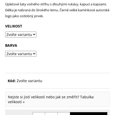
Úpletové šaty volného střihu s dlouhými rukávy, kapucí a kapsami.
p
Délka je nabraná do širokého lemu. Černé velké kamínkové autorské
o
logo jako ozdobný prvek.
r
VELIKOST
u
č
u
BARVA
j
e
m
e
Kód:
Zvolte variantu
Nejste si jistí velikostí nebo jak se změřit?
Tabulka
velikostí »