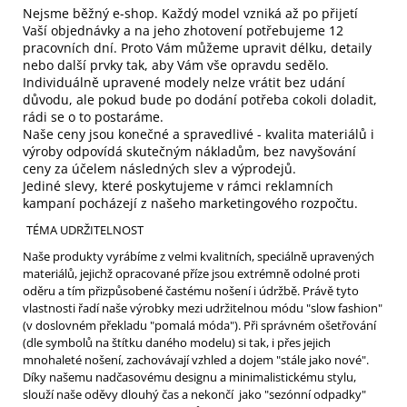
Nejsme běžný e-shop. Každý model vzniká až po přijetí
Vaší objednávky a na jeho zhotovení potřebujeme 12
pracovních dní. Proto Vám můžeme upravit délku, detaily
nebo další prvky tak, aby Vám vše opravdu sedělo.
Individuálně upravené modely nelze vrátit bez udání
důvodu, ale pokud bude po dodání potřeba cokoli doladit,
rádi se o to postaráme.
Naše ceny jsou konečné a spravedlivé - kvalita materiálů i
výroby odpovídá skutečným nákladům, bez navyšování
ceny za účelem následných slev a výprodejů.
Jediné slevy, které poskytujeme v rámci reklamních
kampaní pocházejí z našeho marketingového rozpočtu.
TÉMA UDRŽITELNOST
Naše produkty vyrábíme z velmi kvalitních, speciálně upravených
materiálů, jejichž opracované příze jsou extrémně odolné proti
oděru a tím přizpůsobené častému nošení i údržbě. Právě tyto
vlastnosti řadí naše výrobky mezi udržitelnou módu "slow fashion"
(v doslovném překladu "pomalá móda"). Při správném ošetřování
(dle symbolů na štítku daného modelu) si tak, i přes jejich
mnohaleté nošení, zachovávají vzhled a dojem "stále jako nové".
Díky našemu nadčasovému designu a minimalistickému stylu,
slouží naše oděvy dlouhý čas a nekončí jako "sezónní odpadky"