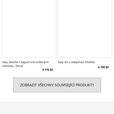
šaty dlouhé s kapucí a broušenými
šaty do a odepínací límeček
kamínky -černé
4 150 Kč
4 170 Kč
ZOBRAZIT VŠECHNY SOUVISEJÍCÍ PRODUKTY
Z
á