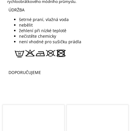
rychloobrátkového módního průmyslu.
ÚDRŽBA
šetrné praní, vlažná voda
nebělit
žehlení při nízké teplotě
nečistěte chemicky
není vhodné pro sušičku prádla
DOPORUČUJEME