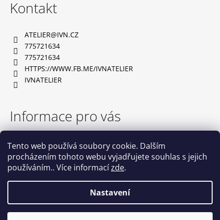
Kontakt
p
a
ATELIER
@
IVN.CZ
t
775721634
í
775721634
HTTPS://WWW.FB.ME/IVNATELIER
IVNATELIER
Informace pro vás
TABULKA VELIKOSTÍ
Tento web používá soubory cookie. Dalším
OBCHODNÍ PODMÍNKY
procházením tohoto webu vyjadřujete souhlas s jejich
PODMÍNKY OCHRANY OSOBNÍCH ÚDAJŮ
používáním.. Více informací
zde
.
NAPIŠTE NÁM
KONTAKTY
Nastavení
Vytvořil Shoptet