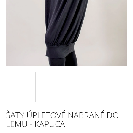
e
n
a
j
í
t
?
HLEDAT
ŠATY ÚPLETOVÉ NABRANÉ DO
D
LEMU - KAPUCA
o