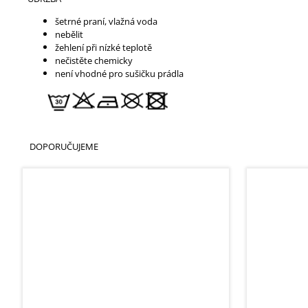
šetrné praní, vlažná voda
nebělit
žehlení při nízké teplotě
nečistěte chemicky
není vhodné pro sušičku prádla
DOPORUČUJEME