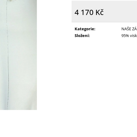
4 170 Kč
Měrná
cena:
Kategorie
:
NAŠE ZÁ
Složení
:
95% visk