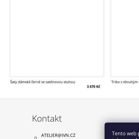
šaty dámské černé se saténovou stuhou
triko s dlouhým
3 670 Kč
Z
á
Kontakt
p
a
Tento web 
ATELIER
@
IVN.CZ