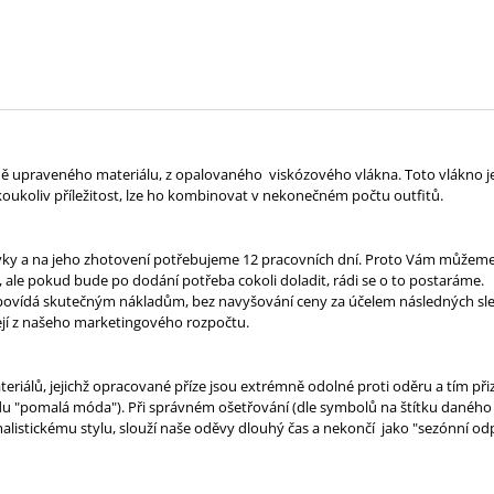
ně upraveného materiálu, z opalovaného viskózového vlákna. Toto vlákno je
koukoliv příležitost, lze ho kombinovat v nekonečném počtu outfitů.
vky a na jeho zhotovení potřebujeme 12 pracovních dní. Proto Vám můžeme 
 ale pokud bude po dodání potřeba cokoli doladit, rádi se o to postaráme.
odpovídá skutečným nákladům, bez navyšování ceny za účelem následných sle
ejí z našeho marketingového rozpočtu.
eriálů, jejichž opracované příze jsou extrémně odolné proti oděru a tím při
 "pomalá móda"). Při správném ošetřování (dle symbolů na štítku daného mod
alistickému stylu, slouží naše oděvy dlouhý čas a nekončí jako "sezónní