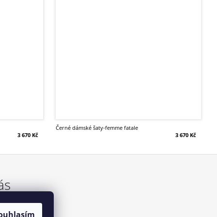
černé dámské šaty-femme fatale
3 670 Kč
3 670 Kč
ás
ouhlasím