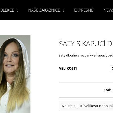
OLEKCE
NAŠE ZÁKAZNICE
EXPRESNĚ
NEW
Co potřebujete najít?
ŠATY S KAPUCÍ D
HLEDAT
šaty dlouhé s rozparky a kapucí, ozd
VELIKOSTI
Doporučujeme
Kód:
Nejste si jistí velikostí nebo j