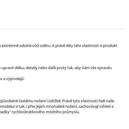
 extrémně odolné vůči oděru. A právě díky této vlastnosti si produkt
upravit délku, detaily nebo další prvky tak, aby Vám vše opravdu
v a výprodejů.
způsobené častému nošení i údržbě. Právě tyto vlastnosti řadí naše
elu) si tak, i přes jejich mnohaleté nošení, zachovávají vzhled a
 odpadky" rychloobrátkového módního průmyslu.