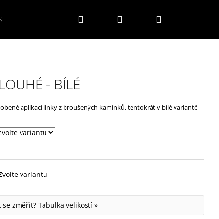
Hledat
Přihlášení
Nákupní
S
O NÁS
KONTAKTY
NAPIŠTE NÁM
TABULK
košík
LOUHÉ - BÍLÉ
obené aplikací linky z broušených kamínků, tentokrát v bílé variantě
Zvolte variantu
ak se změřit?
Tabulka velikostí »