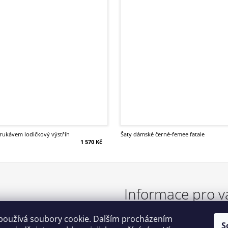
 rukávem lodičkový výstřih
šaty dámské černé-femee fatale
1 570 Kč
Informace pro v
používá soubory cookie. Dalším procházením
TABULKA VELIKOSTÍ
S