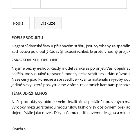
Popis
Diskuze
POPIS PRODUKTU
Elegantní dámské šaty v přiléhavém střihu, jsou vyrobeny ze speciál
zachovává po dlouhý čas svůj luxusní vzhled. Je proto vhodný pro ja
ZAKÁZKOVÉ ŠITÍ ON - LINE
Nejsme běžný e-shop. Každý model vzniká až po přijetí Vaší objedná
sedělo. Individuálně upravené modely nelze vrátit bez udání důvodu,
Naše ceny jsou konečné a spravedlivé - kvalita materiálů i výroby 
Jediné slevy, které poskytujeme v rámci reklamních kampaní pocház
TÉMA UDRŽITELNOST
Naše produkty vyrábíme z velmi kvalitních, speciálně upravených mat
výrobky mezi udržitelnou módu "slow fashion" (v doslovném překladu
dojem "stále jako nové". Díky našemu nadčasovému designu a minim
ÚDRŽBA