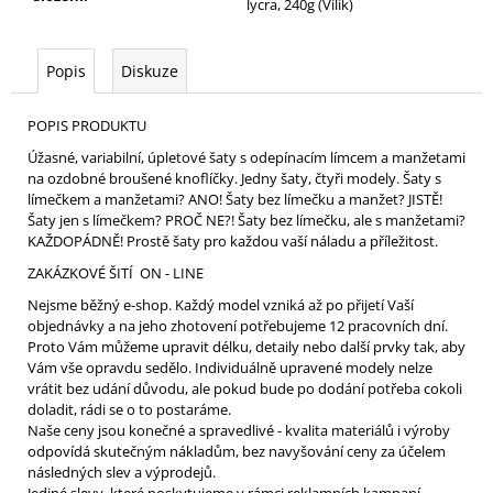
lycra, 240g (Vilík)
Popis
Diskuze
POPIS PRODUKTU
Úžasné, variabilní, úpletové šaty s odepínacím límcem a manžetami
na ozdobné broušené knoflíčky. Jedny šaty, čtyři modely. Šaty s
límečkem a manžetami? ANO! Šaty bez límečku a manžet? JISTĚ!
Šaty jen s límečkem? PROČ NE?! Šaty bez límečku, ale s manžetami?
KAŽDOPÁDNĚ! Prostě šaty pro každou vaší náladu a příležitost.
ZAKÁZKOVÉ ŠITÍ ON - LINE
Nejsme běžný e-shop. Každý model vzniká až po přijetí Vaší
objednávky a na jeho zhotovení potřebujeme 12 pracovních dní.
Proto Vám můžeme upravit délku, detaily nebo další prvky tak, aby
Vám vše opravdu sedělo. Individuálně upravené modely nelze
vrátit bez udání důvodu, ale pokud bude po dodání potřeba cokoli
doladit, rádi se o to postaráme.
Naše ceny jsou konečné a spravedlivé - kvalita materiálů i výroby
odpovídá skutečným nákladům, bez navyšování ceny za účelem
následných slev a výprodejů.
Jediné slevy, které poskytujeme v rámci reklamních kampaní