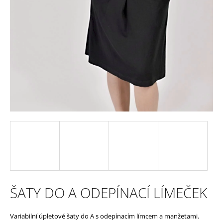
e
n
a
j
í
t
?
HLEDAT
ŠATY DO A ODEPÍNACÍ LÍMEČEK
D
Variabilní úpletové šaty do A s odepínacím límcem a manžetami.
o