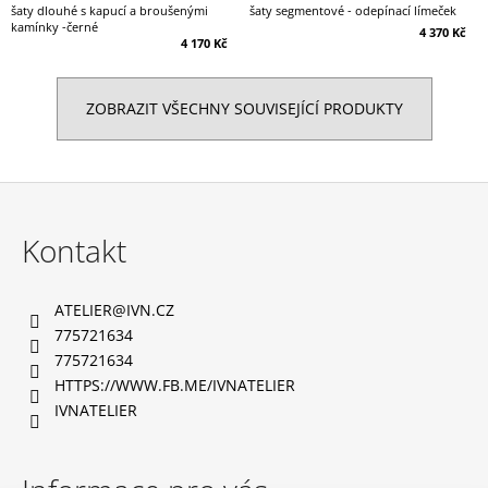
šaty dlouhé s kapucí a broušenými
šaty segmentové - odepínací límeček
kamínky -černé
4 370 Kč
4 170 Kč
ZOBRAZIT VŠECHNY SOUVISEJÍCÍ PRODUKTY
Z
á
Kontakt
p
a
ATELIER
@
IVN.CZ
t
775721634
í
775721634
HTTPS://WWW.FB.ME/IVNATELIER
IVNATELIER