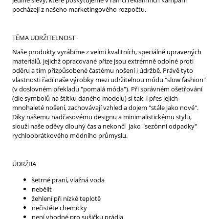
pocházejí z našeho marketingového rozpočtu.
TÉMA UDRŽITELNOST
Naše produkty vyrábíme z velmi kvalitních, speciálně upravených
materiálů, jejichž opracované příze jsou extrémně odolné proti
oděru a tím přizpůsobené častému nošení i údržbě. Právě tyto
vlastnosti řadí naše výrobky mezi udržitelnou módu "slow fashion"
(v doslovném překladu "pomalá móda"). Při správném ošetřování
(dle symbolů na štítku daného modelu) si tak, i přes jejich
mnohaleté nošení, zachovávají vzhled a dojem "stále jako nové".
Díky našemu nadčasovému designu a minimalistickému stylu,
slouží naše oděvy dlouhý čas a nekončí jako "sezónní odpadky"
rychloobrátkového módního průmyslu.
ÚDRŽBA
šetrné praní, vlažná voda
nebělit
žehlení při nízké teplotě
nečistěte chemicky
není vhodné pro sušičku prádla