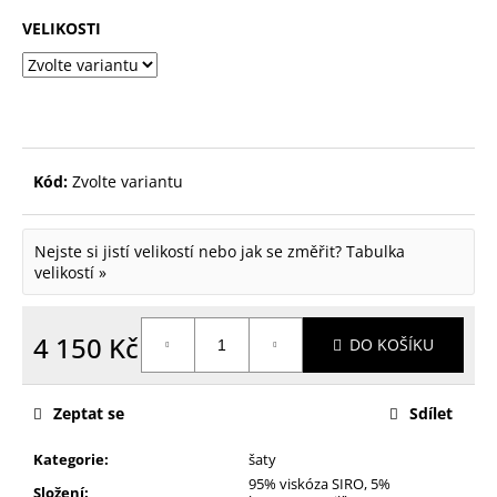
p
VELIKOSTI
o
r
u
č
Kód:
Zvolte variantu
u
j
Nejste si jistí velikostí nebo jak se změřit?
Tabulka
e
velikostí »
m
e
4 150 Kč
DO KOŠÍKU
Měrná
cena:
Zeptat se
Sdílet
Kategorie
:
šaty
95% viskóza SIRO, 5%
Složení
: