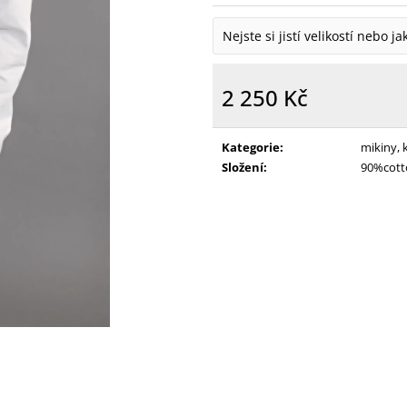
Nejste si jistí velikostí nebo j
2 250 Kč
Měrná
cena:
Kategorie
:
mikiny, 
Složení
:
90%cotto