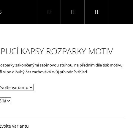
Hledat
Přihlášení
Nákupní
S
O NÁS
KONTAKTY
NAPIŠTE NÁM
TABULK
košík
KAPUCÍ KAPSY ROZPARKY MOTIV
rozparky zakončenými saténovou stuhou, na předním díle tisk motivu,
l si po dlouhý čas zachovává svůj původní vzhled
Zvolte variantu