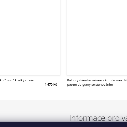
iko "basic" krátký rukáv
kalhoty dámské zúžené s kotníkovou délkou kapsami a
1 470 Kč
pasem do gumy se stahováním
Informace pro v