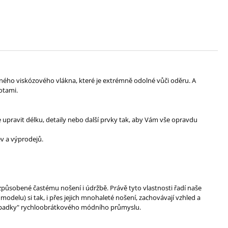
eného viskózového vlákna, které je extrémně odolné vůči oděru. A
otami.
upravit délku, detaily nebo další prvky tak, aby Vám vše opravdu
v a výprodejů.
způsobené častému nošení i údržbě. Právě tyto vlastnosti řadí naše
elu) si tak, i přes jejich mnohaleté nošení, zachovávají vzhled a
 odpadky" rychloobrátkového módního průmyslu.