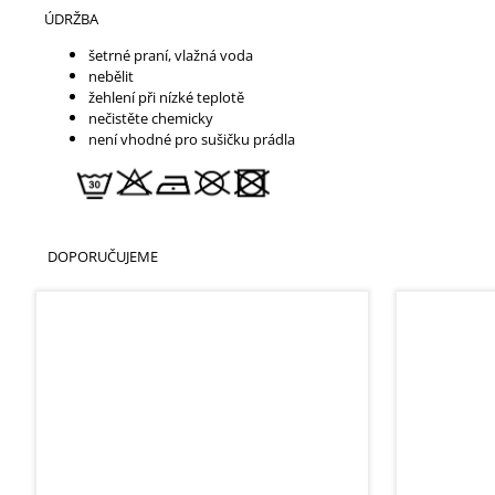
ÚDRŽBA
šetrné praní, vlažná voda
nebělit
žehlení při nízké teplotě
nečistěte chemicky
není vhodné pro sušičku prádla
DOPORUČUJEME