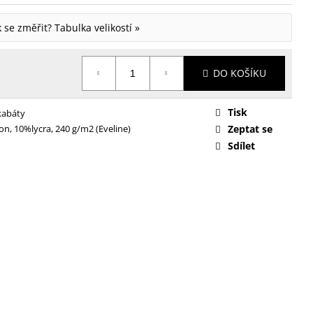
ak se změřit?
Tabulka velikostí »
DO KOŠÍKU
Tisk
kabáty
n, 10%lycra, 240 g/m2 (Eveline)
Zeptat se
Sdílet