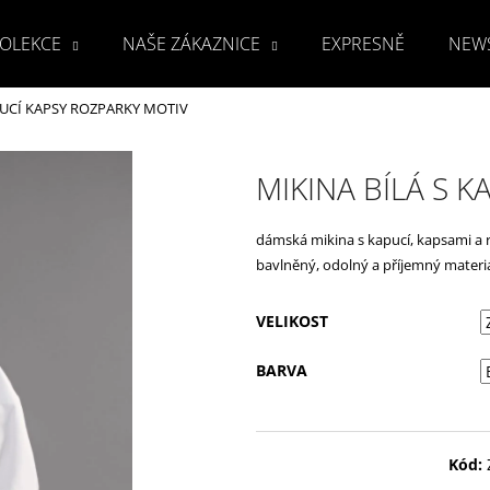
OLEKCE
NAŠE ZÁKAZNICE
EXPRESNĚ
NEW
PUCÍ KAPSY ROZPARKY MOTIV
Co potřebujete najít?
MIKINA BÍLÁ S 
HLEDAT
dámská mikina s kapucí, kapsami a 
bavlněný, odolný a příjemný materiá
Doporučujeme
VELIKOST
BARVA
Kód: