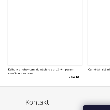
kalhoty s nohavicemi do nápletu s pružným pasem
černé dámské tr
vazačkou a kapsami
2 550 Kč
Z
á
Kontakt
p