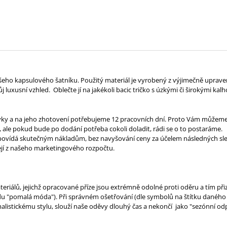
ašeho kapsulového šatníku. Použitý materiál je vyrobený z výjimečně uprav
luxusní vzhled. Oblečte jí na jakékoli bacic tričko s úzkými či širokými kalh
vky a na jeho zhotovení potřebujeme 12 pracovních dní. Proto Vám můžeme 
 ale pokud bude po dodání potřeba cokoli doladit, rádi se o to postaráme.
odpovídá skutečným nákladům, bez navyšování ceny za účelem následných sle
ejí z našeho marketingového rozpočtu.
eriálů, jejichž opracované příze jsou extrémně odolné proti oděru a tím při
 "pomalá móda"). Při správném ošetřování (dle symbolů na štítku daného mod
alistickému stylu, slouží naše oděvy dlouhý čas a nekončí jako "sezónní