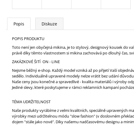
Popis
Diskuze
POPIS PRODUKTU
Toto není jen obyčejná mikina, je to stylový, designový kousek do v
právě díky těmto vlastnostem si mikina zachovává po dlouhý čas, svůj 
ZAKÁZKOVÉ ŠITÍ ON - LINE
Nejsme běžný e-shop. Každý model vzniká až po přijetí Vaší objedná
sedělo. Individuálně upravené modely nelze vrátit bez udání důvodu,
Naše ceny jsou konečné a spravedlivé - kvalita materiálů i výroby 
Jediné slevy, které poskytujeme v rámci reklamních kampaní pocház
TÉMA UDRŽITELNOST
Naše produkty vyrábíme z velmi kvalitních, speciálně upravených mat
výrobky mezi udržitelnou módu "slow fashion" (v doslovném překladu
dojem "stále jako nové". Díky našemu nadčasovému designu a minim