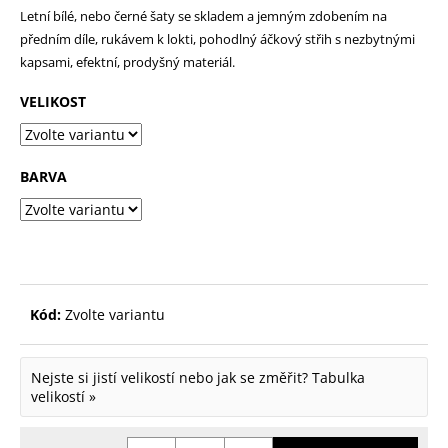
Letní bílé, nebo černé šaty se skladem a jemným zdobením na
p
předním díle, rukávem k lokti, pohodlný áčkový střih s nezbytnými
o
kapsami, efektní, prodyšný materiál.
r
VELIKOST
u
č
u
BARVA
j
e
m
e
Kód:
Zvolte variantu
Nejste si jistí velikostí nebo jak se změřit?
Tabulka
velikostí »