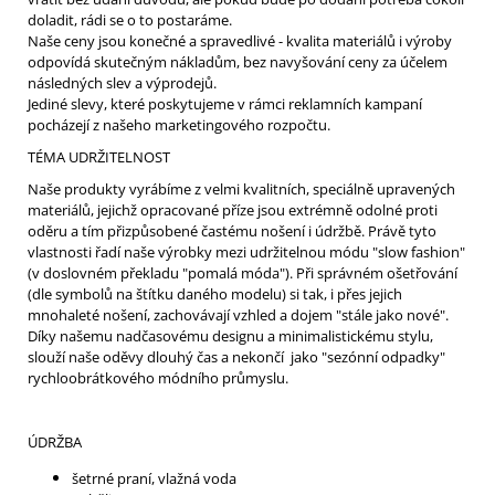
doladit, rádi se o to postaráme.
Naše ceny jsou konečné a spravedlivé - kvalita materiálů i výroby
odpovídá skutečným nákladům, bez navyšování ceny za účelem
následných slev a výprodejů.
Jediné slevy, které poskytujeme v rámci reklamních kampaní
pocházejí z našeho marketingového rozpočtu.
TÉMA UDRŽITELNOST
Naše produkty vyrábíme z velmi kvalitních, speciálně upravených
materiálů, jejichž opracované příze jsou extrémně odolné proti
oděru a tím přizpůsobené častému nošení i údržbě. Právě tyto
vlastnosti řadí naše výrobky mezi udržitelnou módu "slow fashion"
(v doslovném překladu "pomalá móda"). Při správném ošetřování
(dle symbolů na štítku daného modelu) si tak, i přes jejich
mnohaleté nošení, zachovávají vzhled a dojem "stále jako nové".
Díky našemu nadčasovému designu a minimalistickému stylu,
slouží naše oděvy dlouhý čas a nekončí jako "sezónní odpadky"
rychloobrátkového módního průmyslu.
ÚDRŽBA
šetrné praní, vlažná voda