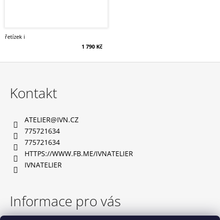
řetízek i
1 790 Kč
Z
á
Kontakt
p
a
ATELIER
@
IVN.CZ
t
775721634
í
775721634
HTTPS://WWW.FB.ME/IVNATELIER
IVNATELIER
Informace pro vás