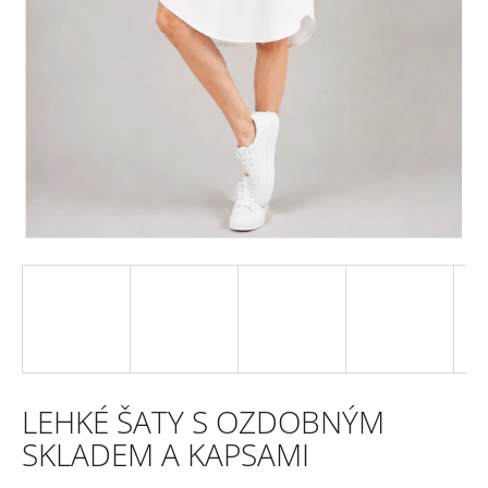
e
n
a
j
í
t
?
HLEDAT
LEHKÉ ŠATY S OZDOBNÝM
D
SKLADEM A KAPSAMI
o