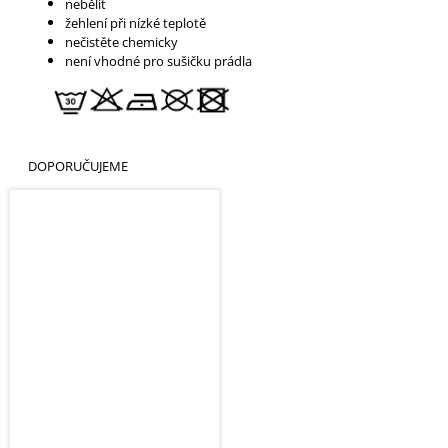
nebělit
žehlení při nízké teplotě
nečistěte chemicky
není vhodné pro sušičku prádla
DOPORUČUJEME