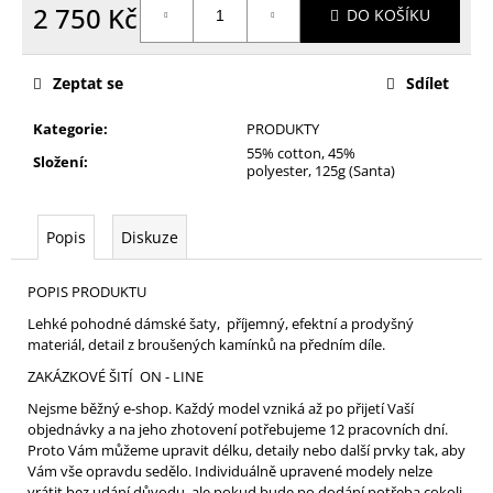
2 750 Kč
DO KOŠÍKU
Měrná
cena:
Zeptat se
Sdílet
Kategorie
:
PRODUKTY
55% cotton, 45%
Složení
:
polyester, 125g (Santa)
Popis
Diskuze
POPIS PRODUKTU
Lehké pohodné dámské šaty, příjemný, efektní a prodyšný
materiál, detail z broušených kamínků na předním díle.
ZAKÁZKOVÉ ŠITÍ ON - LINE
Nejsme běžný e-shop. Každý model vzniká až po přijetí Vaší
objednávky a na jeho zhotovení potřebujeme 12 pracovních dní.
Proto Vám můžeme upravit délku, detaily nebo další prvky tak, aby
Vám vše opravdu sedělo. Individuálně upravené modely nelze
vrátit bez udání důvodu, ale pokud bude po dodání potřeba cokoli