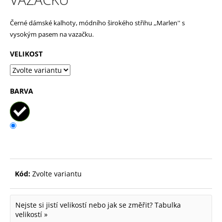
p
Černé dámské kalhoty, módního širokého střihu ,,Marlen'' s
o
vysokým pasem na vazačku.
r
u
VELIKOST
č
u
BARVA
j
e
m
e
Kód:
Zvolte variantu
Nejste si jistí velikostí nebo jak se změřit?
Tabulka
velikostí »