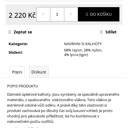
2 220 Kč
DO KOŠÍKU
Měrná
cena:
Zeptat se
Sdílet
Kategorie
:
NAVRHNI SI KALHOTY
68% rayon, 28% nylon,
Složení
:
4% lycra (Igor)
Popis
Diskuze
POPIS PRODUKTU
Dámské úpletové kalhoty, jsou vyrobeny ze speciálně upraveného
materiálu, z opalovaného viskózového vlákna. Toto vlákno je
extrémně odolné vůči oděru. A právě díky této vlastnosti si
produkt zachovává po dlouhý čas svůj luxusní vzhled. Je proto
vhodný pro jakoukoliv příležitost, lze ho kombinovat v
nekonečném počtu outfitů.