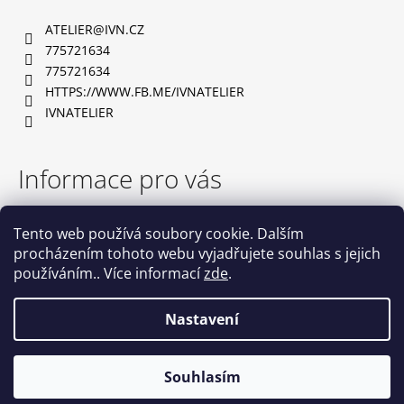
a
ATELIER
@
IVN.CZ
t
775721634
í
775721634
HTTPS://WWW.FB.ME/IVNATELIER
IVNATELIER
Informace pro vás
TABULKA VELIKOSTÍ
Tento web používá soubory cookie. Dalším
OBCHODNÍ PODMÍNKY
procházením tohoto webu vyjadřujete souhlas s jejich
PODMÍNKY OCHRANY OSOBNÍCH ÚDAJŮ
používáním.. Více informací
zde
.
NAPIŠTE NÁM
KONTAKTY
Nastavení
Vytvořil Shoptet
Souhlasím
Copyright 2026
IVN atelier
. Všechna práva vyhrazena.