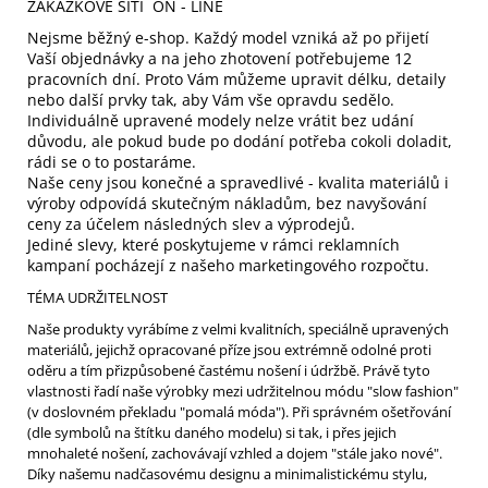
ZAKÁZKOVÉ ŠITÍ ON - LINE
Nejsme běžný e-shop. Každý model vzniká až po přijetí
Vaší objednávky a na jeho zhotovení potřebujeme 12
pracovních dní. Proto Vám můžeme upravit délku, detaily
nebo další prvky tak, aby Vám vše opravdu sedělo.
Individuálně upravené modely nelze vrátit bez udání
důvodu, ale pokud bude po dodání potřeba cokoli doladit,
rádi se o to postaráme.
Naše ceny jsou konečné a spravedlivé - kvalita materiálů i
výroby odpovídá skutečným nákladům, bez navyšování
ceny za účelem následných slev a výprodejů.
Jediné slevy, které poskytujeme v rámci reklamních
kampaní pocházejí z našeho marketingového rozpočtu.
TÉMA UDRŽITELNOST
Naše produkty vyrábíme z velmi kvalitních, speciálně upravených
materiálů, jejichž opracované příze jsou extrémně odolné proti
oděru a tím přizpůsobené častému nošení i údržbě. Právě tyto
vlastnosti řadí naše výrobky mezi udržitelnou módu "slow fashion"
(v doslovném překladu "pomalá móda"). Při správném ošetřování
(dle symbolů na štítku daného modelu) si tak, i přes jejich
mnohaleté nošení, zachovávají vzhled a dojem "stále jako nové".
Díky našemu nadčasovému designu a minimalistickému stylu,