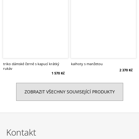
triko dámské černé s kapucí krátký
kalhoty s manžetou
rukáv
2 370 Kč
1 570 Kč
ZOBRAZIT VŠECHNY SOUVISEJÍCÍ PRODUKTY
Z
á
Kontakt
p