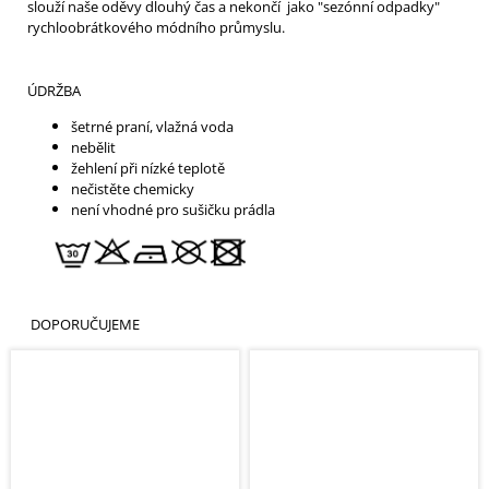
slouží naše oděvy dlouhý čas a nekončí jako "sezónní odpadky"
rychloobrátkového módního průmyslu.
ÚDRŽBA
šetrné praní, vlažná voda
nebělit
žehlení při nízké teplotě
nečistěte chemicky
není vhodné pro sušičku prádla
DOPORUČUJEME