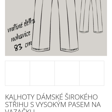
e
n
a
j
í
t
?
HLEDAT
KALHOTY DÁMSKÉ ŠIROKÉHO
D
STŘIHU S VYSOKÝM PASEM NA
o
VAZAČKU