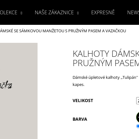
OLEKCE
NAŠE ZÁKAZNICE
EXPRESNĚ
NEW
ÁMSKÉ SE SÁMKOVOU MANŽETOU S PRUŽNÝM PASEM A VAZAČKOU
Co potřebujete najít?
KALHOTY DÁMSK
PRUŽNÝM PASEM
HLEDAT
Dámské úpletové kalhoty ,,Tulipán''
kapes.
Doporučujeme
VELIKOST
BARVA