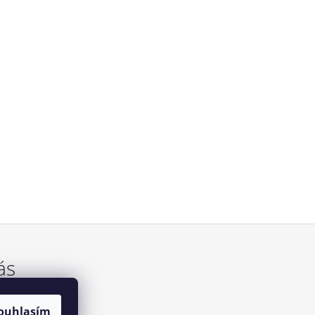
ás
ouhlasím