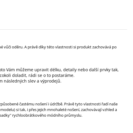
vůči oděru. A právě díky této vlastnosti si produkt zachovává po
to Vám můžeme upravit délku, detaily nebo další prvky tak,
koli doladit, rádi se o to postaráme.
m následných slev a výprodejů.
způsobené častému nošení i údržbě. Právě tyto vlastnosti řadí naše
elu) si tak, i přes jejich mnohaleté nošení, zachovávají vzhled a
 odpadky" rychloobrátkového módního průmyslu.