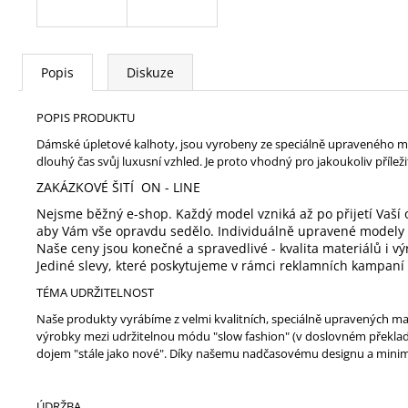
Popis
Diskuze
POPIS PRODUKTU
Dámské úpletové kalhoty, jsou vyrobeny ze speciálně upraveného mat
dlouhý čas svůj luxusní vzhled. Je proto vhodný pro jakoukoliv příl
ZAKÁZKOVÉ ŠITÍ ON - LINE
Nejsme běžný e-shop. Každý model vzniká až po přijetí Vaší 
aby Vám vše opravdu sedělo. Individuálně upravené modely n
Naše ceny jsou konečné a spravedlivé - kvalita materiálů i
Jediné slevy, které poskytujeme v rámci reklamních kampaní
TÉMA UDRŽITELNOST
Naše produkty vyrábíme z velmi kvalitních, speciálně upravených mat
výrobky mezi udržitelnou módu "slow fashion" (v doslovném překladu
dojem "stále jako nové". Díky našemu nadčasovému designu a minim
ÚDRŽBA