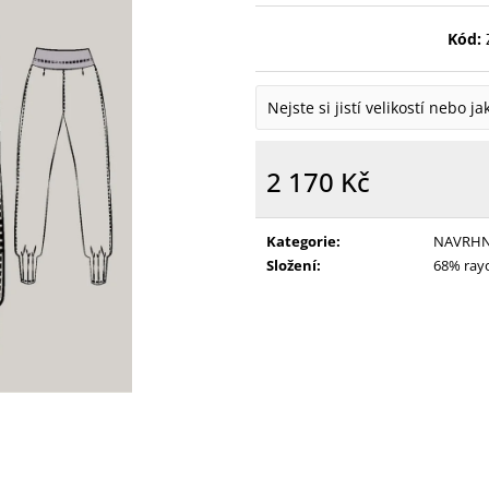
Kód:
Nejste si jistí velikostí nebo j
2 170 Kč
Měrná
cena:
Kategorie
:
NAVRHN
Složení
:
68% rayo