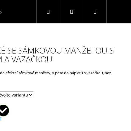
Hledat
Přihlášení
Nákupní
S
O NÁS
KONTAKTY
NAPIŠTE NÁM
TABULK
košík
É SE SÁMKOVOU MANŽETOU S
 A VAZAČKOU
 do efektní sámkové manžety, v pase do nápletu s vazačkou, bez