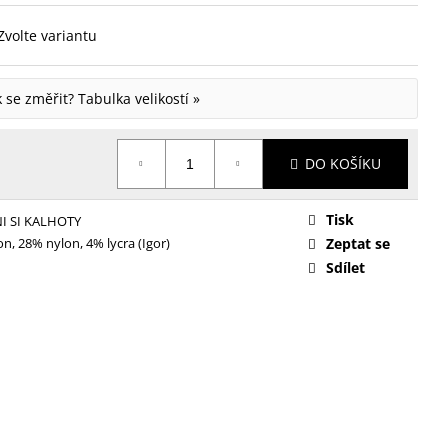
Zvolte variantu
ak se změřit?
Tabulka velikostí »
DO KOŠÍKU
Tisk
I SI KALHOTY
n, 28% nylon, 4% lycra (Igor)
Zeptat se
Sdílet