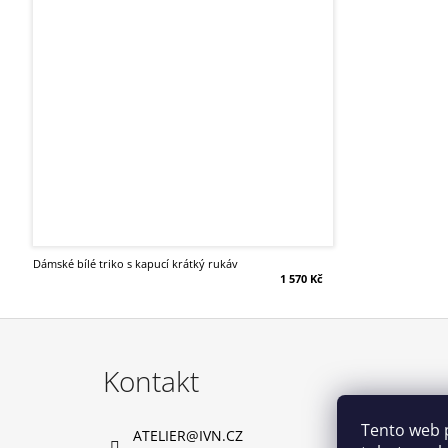
dámské bílé triko s kapucí krátký rukáv
1 570 Kč
Z
á
Kontakt
p
a
Tento web 
ATELIER
@
IVN.CZ