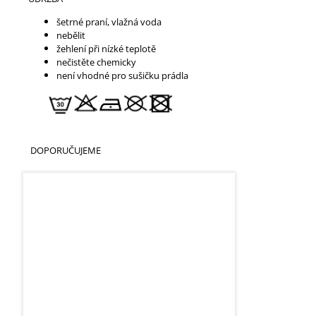
šetrné praní, vlažná voda
nebělit
žehlení při nízké teplotě
nečistěte chemicky
není vhodné pro sušičku prádla
DOPORUČUJEME