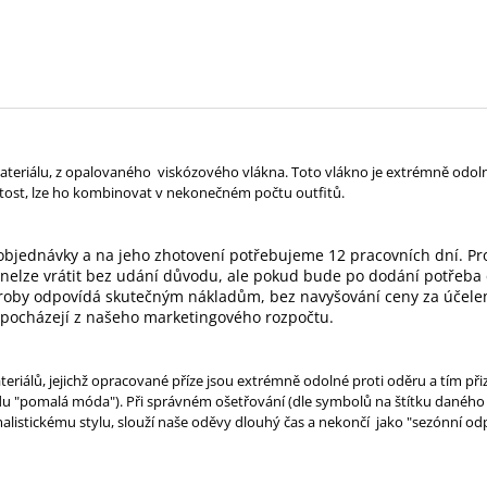
eriálu, z opalovaného viskózového vlákna. Toto vlákno je extrémně odolné 
ežitost, lze ho kombinovat v nekonečném počtu outfitů.
objednávky a na jeho zhotovení potřebujeme 12 pracovních dní. Pro
elze vrátit bez udání důvodu, ale pokud bude po dodání potřeba co
 výroby odpovídá skutečným nákladům, bez navyšování ceny za účele
 pocházejí z našeho marketingového rozpočtu.
eriálů, jejichž opracované příze jsou extrémně odolné proti oděru a tím při
 "pomalá móda"). Při správném ošetřování (dle symbolů na štítku daného mod
alistickému stylu, slouží naše oděvy dlouhý čas a nekončí jako "sezónní