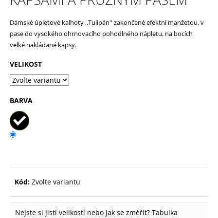
p
Dámské úpletové kalhoty ,,Tulipán'' zakončené efektní manžetou, v
o
pase do vysokého ohrnovacího pohodlného nápletu, na bocích
r
velké nakládané kapsy.
u
VELIKOST
č
u
j
BARVA
e
m
e
Kód:
Zvolte variantu
Nejste si jistí velikostí nebo jak se změřit?
Tabulka