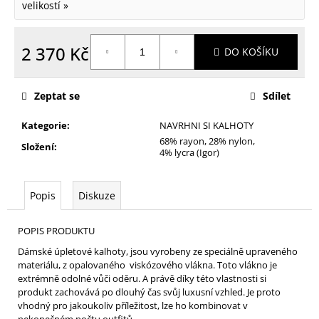
velikostí »
2 370 Kč
DO KOŠÍKU
Měrná
cena:
Zeptat se
Sdílet
Kategorie
:
NAVRHNI SI KALHOTY
68% rayon, 28% nylon,
Složení
:
4% lycra (Igor)
Popis
Diskuze
POPIS PRODUKTU
Dámské úpletové kalhoty, jsou vyrobeny ze speciálně upraveného
materiálu, z opalovaného viskózového vlákna. Toto vlákno je
extrémně odolné vůči oděru. A právě díky této vlastnosti si
produkt zachovává po dlouhý čas svůj luxusní vzhled. Je proto
vhodný pro jakoukoliv příležitost, lze ho kombinovat v
nekonečném počtu outfitů.