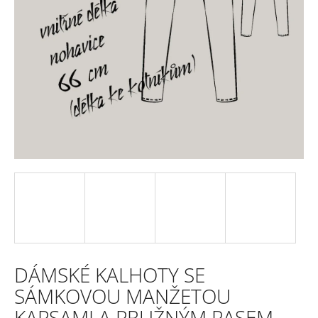
e
n
a
j
í
t
?
HLEDAT
DÁMSKÉ KALHOTY SE
D
SÁMKOVOU MANŽETOU
o
KAPSAMI A PRUŽNÝM PASEM