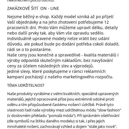
ZAKÁZKOVÉ ŠITÍ ON - LINE
Nejsme běžný e-shop. Každý model vzniká až po přijetí
Vaší objednávky a na jeho zhotovení potřebujeme 12
pracovních dní. Proto Vám můžeme upravit délku, detaily
nebo další prvky tak, aby Vám vše opravdu sedělo.
Individuálně upravené modely nelze vrátit bez udání
důvodu, ale pokud bude po dodání potřeba cokoli doladit,
rádi se o to postaráme.
Naše ceny jsou konečné a spravedlivé - kvalita materiálů i
výroby odpovídá skutečným nákladům, bez navyšování
ceny za účelem následných slev a výprodejů.
Jediné slevy, které poskytujeme v rámci reklamních
kampaní pocházejí z našeho marketingového rozpočtu.
TÉMA UDRŽITELNOST
Naše produkty vyrábíme z velmi kvalitních, speciálně upravených
materiálů, jejichž opracované příze jsou extrémně odolné proti
oděru a tím přizpůsobené častému nošení i údržbě. Právě tyto
vlastnosti řadí naše výrobky mezi udržitelnou módu "slow fashion"
(v doslovném překladu "pomalá móda"). Při správném ošetřování
(dle symbolů na štítku daného modelu) si tak, i přes jejich
mnohaleté nošení, zachovávají vzhled a dojem "stále jako nové".