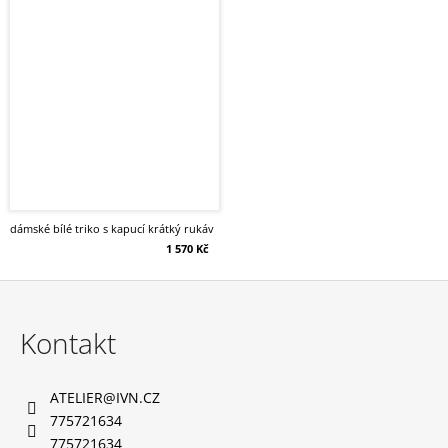
dámské bílé triko s kapucí krátký rukáv
1 570 Kč
Z
á
Kontakt
p
a
ATELIER
@
IVN.CZ
t
775721634
í
775721634