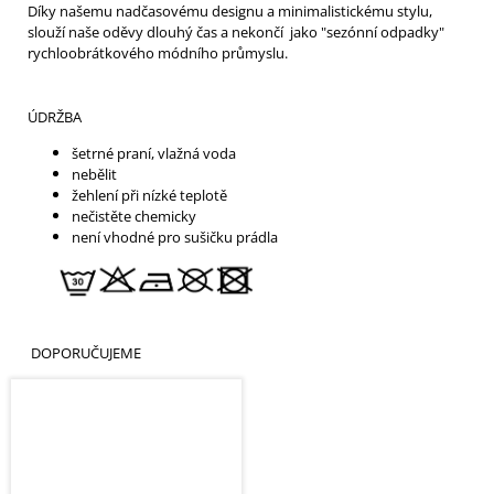
Díky našemu nadčasovému designu a minimalistickému stylu,
slouží naše oděvy dlouhý čas a nekončí jako "sezónní odpadky"
rychloobrátkového módního průmyslu.
ÚDRŽBA
šetrné praní, vlažná voda
nebělit
žehlení při nízké teplotě
nečistěte chemicky
není vhodné pro sušičku prádla
DOPORUČUJEME