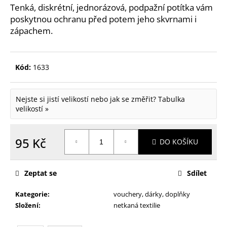
Tenká, diskrétní, jednorázová, podpažní potítka vám
p
poskytnou ochranu před potem jeho skvrnami i
o
zápachem.
r
u
Kód:
1633
č
u
Nejste si jistí velikostí nebo jak se změřit?
Tabulka
j
velikostí »
e
m
95 Kč
DO KOŠÍKU
e
Měrná
cena:
Zeptat se
Sdílet
Kategorie
:
vouchery, dárky, doplňky
Složení
:
netkaná textilie