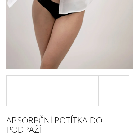
e
n
a
j
í
t
?
HLEDAT
ABSORPČNÍ POTÍTKA DO
D
PODPAŽÍ
o