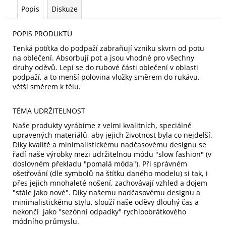
Popis
Diskuze
POPIS PRODUKTU
Tenká potítka do podpaží zabraňují vzniku skvrn od potu
na oblečení. Absorbují pot a jsou vhodné pro všechny
druhy oděvů. Lepí se do rubové části oblečení v oblasti
podpaží, a to menší polovina vložky směrem do rukávu,
větší směrem k tělu.
TÉMA UDRŽITELNOST
Naše produkty vyrábíme z velmi kvalitních, speciálně
upravených materiálů, aby jejich životnost byla co nejdelší.
Díky kvalitě a minimalistickému nadčasovému designu se
řadí naše výrobky mezi udržitelnou módu "slow fashion" (v
doslovném překladu "pomalá móda"). Při správném
ošetřování (dle symbolů na štítku daného modelu) si tak, i
přes jejich mnohaleté nošení, zachovávají vzhled a dojem
"stále jako nové". Díky našemu nadčasovému designu a
minimalistickému stylu, slouží naše oděvy dlouhý čas a
nekončí jako "sezónní odpadky" rychloobrátkového
módního průmyslu.