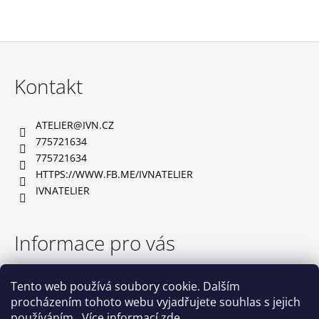
Z
á
Kontakt
p
a
ATELIER
@
IVN.CZ
t
775721634
í
775721634
HTTPS://WWW.FB.ME/IVNATELIER
IVNATELIER
Informace pro vás
TABULKA VELIKOSTÍ
Tento web používá soubory cookie. Dalším
OBCHODNÍ PODMÍNKY
procházením tohoto webu vyjadřujete souhlas s jejich
PODMÍNKY OCHRANY OSOBNÍCH ÚDAJŮ
používáním.. Více informací
zde
.