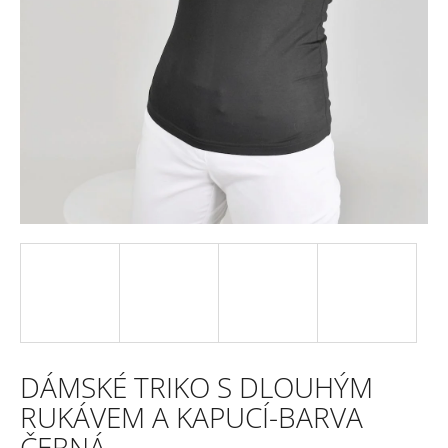
e
n
a
j
í
t
?
HLEDAT
DÁMSKÉ TRIKO S DLOUHÝM
D
RUKÁVEM A KAPUCÍ-BARVA
o
ČERNÁ