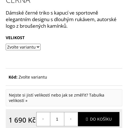
p
Dámské černé triko s kapucí ve sportovně
o
elegantním designu s dlouhým rukávem, autorské
r
logo z broušených kamínků.
u
VELIKOST
č
u
j
e
m
Kód:
Zvolte variantu
e
Nejste si jistí velikostí nebo jak se změřit?
Tabulka
velikostí »
1 690 Kč
DO KOŠÍKU
Měrná