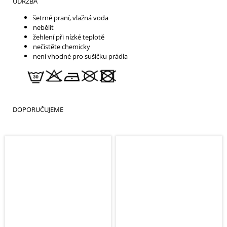
ÚDRŽBA
šetrné praní, vlažná voda
nebělit
žehlení při nízké teplotě
nečistěte chemicky
není vhodné pro sušičku prádla
DOPORUČUJEME