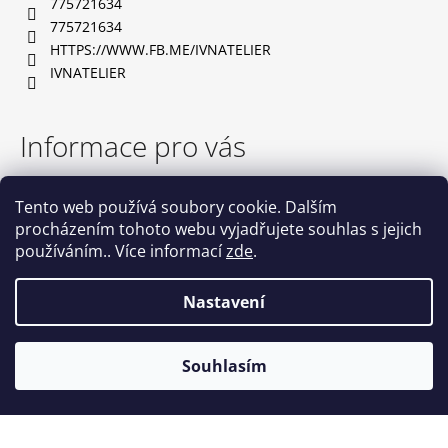
775721634
í
775721634
HTTPS://WWW.FB.ME/IVNATELIER
IVNATELIER
Informace pro vás
TABULKA VELIKOSTÍ
Tento web používá soubory cookie. Dalším
OBCHODNÍ PODMÍNKY
procházením tohoto webu vyjadřujete souhlas s jejich
PODMÍNKY OCHRANY OSOBNÍCH ÚDAJŮ
používáním.. Více informací
zde
.
NAPIŠTE NÁM
KONTAKTY
Nastavení
Vytvořil Shoptet
Souhlasím
Copyright 2026
IVN atelier
. Všechna práva vyhrazena.
Upravit nastavení cookies