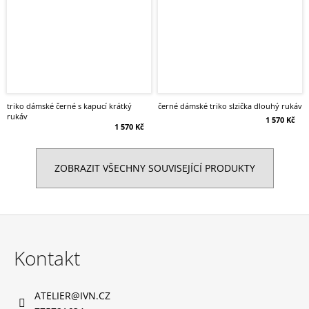
triko dámské černé s kapucí krátký
černé dámské triko slzička dlouhý rukáv
rukáv
1 570 Kč
1 570 Kč
ZOBRAZIT VŠECHNY SOUVISEJÍCÍ PRODUKTY
Z
á
Kontakt
p
a
ATELIER
@
IVN.CZ
t