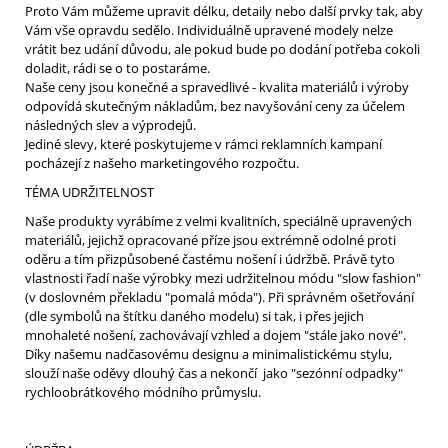
Proto Vám můžeme upravit délku, detaily nebo další prvky tak, aby
Vám vše opravdu sedělo. Individuálně upravené modely nelze
vrátit bez udání důvodu, ale pokud bude po dodání potřeba cokoli
doladit, rádi se o to postaráme.
Naše ceny jsou konečné a spravedlivé - kvalita materiálů i výroby
odpovídá skutečným nákladům, bez navyšování ceny za účelem
následných slev a výprodejů.
Jediné slevy, které poskytujeme v rámci reklamních kampaní
pocházejí z našeho marketingového rozpočtu.
TÉMA UDRŽITELNOST
Naše produkty vyrábíme z velmi kvalitních, speciálně upravených
materiálů, jejichž opracované příze jsou extrémně odolné proti
oděru a tím přizpůsobené častému nošení i údržbě. Právě tyto
vlastnosti řadí naše výrobky mezi udržitelnou módu "slow fashion"
(v doslovném překladu "pomalá móda"). Při správném ošetřování
(dle symbolů na štítku daného modelu) si tak, i přes jejich
mnohaleté nošení, zachovávají vzhled a dojem "stále jako nové".
Díky našemu nadčasovému designu a minimalistickému stylu,
slouží naše oděvy dlouhý čas a nekončí jako "sezónní odpadky"
rychloobrátkového módního průmyslu.