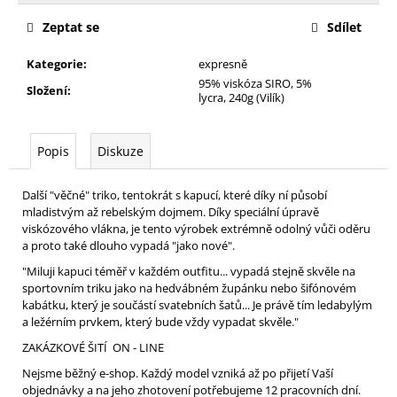
cena:
Zeptat se
Sdílet
Kategorie
:
expresně
95% viskóza SIRO, 5%
Složení
:
lycra, 240g (Vilík)
Popis
Diskuze
Další "věčné" triko, tentokrát s kapucí, které díky ní působí
mladistvým až rebelským dojmem. Díky speciální úpravě
viskózového vlákna, je tento výrobek extrémně odolný vůči oděru
a proto také dlouho vypadá "jako nové".
"Miluji kapuci téměř v každém outfitu... vypadá stejně skvěle na
sportovním triku jako na hedvábném župánku nebo šifónovém
kabátku, který je součástí svatebních šatů... Je právě tím ledabylým
a ležérním prvkem, který bude vždy vypadat skvěle."
ZAKÁZKOVÉ ŠITÍ ON - LINE
Nejsme běžný e-shop. Každý model vzniká až po přijetí Vaší
objednávky a na jeho zhotovení potřebujeme 12 pracovních dní.