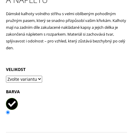
p
Dámské kalhoty volného střihu s velmi oblíbeným pohodlným
o
pružným pasem, který se snadno přizpůsobí vašim křivkám. Kalhoty
r
mají na zadním díle zakulacené nakládané kapsy a jejich délka je
u
zakončená nápletem s rozparkem. Materiál si zachovává tvar,
č
splývavost i odolnost – pro vzhled, který zůstává bezchybný po celý
den.
u
j
e
VELIKOST
m
e
BARVA