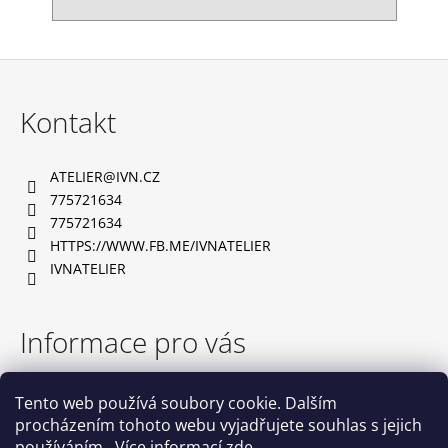
Z
á
Kontakt
p
a
ATELIER
@
IVN.CZ
t
775721634
í
775721634
HTTPS://WWW.FB.ME/IVNATELIER
IVNATELIER
Informace pro vás
TABULKA VELIKOSTÍ
Tento web používá soubory cookie. Dalším
OBCHODNÍ PODMÍNKY
procházením tohoto webu vyjadřujete souhlas s jejich
PODMÍNKY OCHRANY OSOBNÍCH ÚDAJŮ
používáním.. Více informací
zde
.