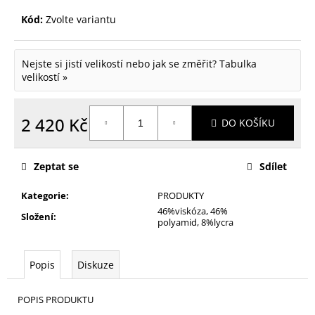
Kód:
Zvolte variantu
Nejste si jistí velikostí nebo jak se změřit?
Tabulka
velikostí »
2 420 Kč
DO KOŠÍKU
Měrná
cena:
Zeptat se
Sdílet
Kategorie
:
PRODUKTY
46%viskóza, 46%
Složení
:
polyamid, 8%lycra
Popis
Diskuze
POPIS PRODUKTU