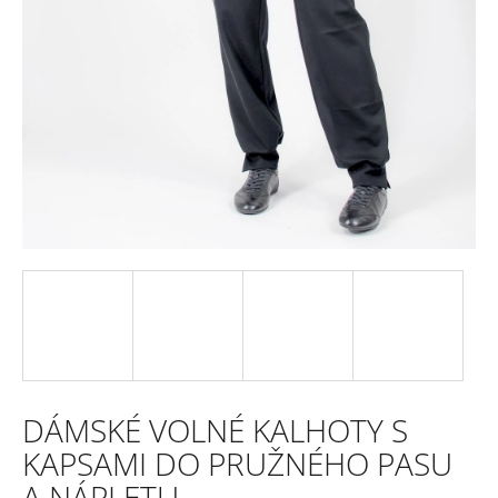
e
n
a
j
í
t
?
HLEDAT
DÁMSKÉ VOLNÉ KALHOTY S
D
KAPSAMI DO PRUŽNÉHO PASU
o
A NÁPLETU