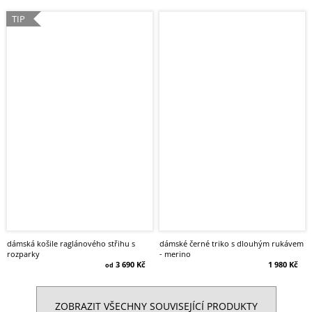
TIP
dámská košile raglánového střihu s
dámské černé triko s dlouhým rukávem
rozparky
- merino
3 690 Kč
1 980 Kč
od
ZOBRAZIT VŠECHNY SOUVISEJÍCÍ PRODUKTY