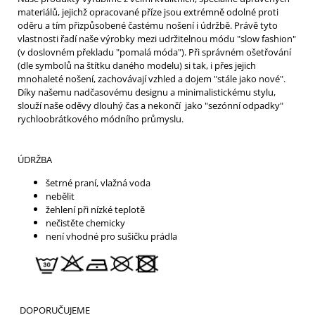
materiálů, jejichž opracované příze jsou extrémně odolné proti
oděru a tím přizpůsobené častému nošení i údržbě. Právě tyto
vlastnosti řadí naše výrobky mezi udržitelnou módu "slow fashion"
(v doslovném překladu "pomalá móda"). Při správném ošetřování
(dle symbolů na štítku daného modelu) si tak, i přes jejich
mnohaleté nošení, zachovávají vzhled a dojem "stále jako nové".
Díky našemu nadčasovému designu a minimalistickému stylu,
slouží naše oděvy dlouhý čas a nekončí jako "sezónní odpadky"
rychloobrátkového módního průmyslu.
ÚDRŽBA
šetrné praní, vlažná voda
nebělit
žehlení při nízké teplotě
nečistěte chemicky
není vhodné pro sušičku prádla
DOPORUČUJEME