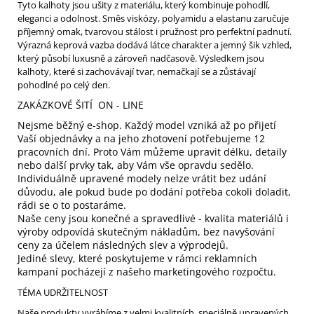
Tyto kalhoty jsou ušity z materiálu, který kombinuje pohodlí,
eleganci a odolnost. Směs viskózy, polyamidu a elastanu zaručuje
příjemný omak, tvarovou stálost i pružnost pro perfektní padnutí.
Výrazná keprová vazba dodává látce charakter a jemný šik vzhled,
který působí luxusně a zároveň nadčasově. Výsledkem jsou
kalhoty, které si zachovávají tvar, nemačkají se a zůstávají
pohodlné po celý den.
ZAKÁZKOVÉ ŠITÍ ON - LINE
Nejsme běžný e-shop. Každý model vzniká až po přijetí
Vaší objednávky a na jeho zhotovení potřebujeme 12
pracovních dní. Proto Vám můžeme upravit délku, detaily
nebo další prvky tak, aby Vám vše opravdu sedělo.
Individuálně upravené modely nelze vrátit bez udání
důvodu, ale pokud bude po dodání potřeba cokoli doladit,
rádi se o to postaráme.
Naše ceny jsou konečné a spravedlivé - kvalita materiálů i
výroby odpovídá skutečným nákladům, bez navyšování
ceny za účelem následných slev a výprodejů.
Jediné slevy, které poskytujeme v rámci reklamních
kampaní pocházejí z našeho marketingového rozpočtu.
TÉMA UDRŽITELNOST
Naše produkty vyrábíme z velmi kvalitních, speciálně upravených