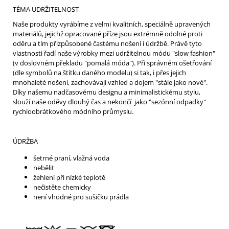
TÉMA UDRŽITELNOST
Naše produkty vyrábíme z velmi kvalitních, speciálně upravených
materiálů, jejichž opracované příze jsou extrémně odolné proti
oděru a tím přizpůsobené častému nošení i údržbě. Právě tyto
vlastnosti řadí naše výrobky mezi udržitelnou módu "slow fashion"
(v doslovném překladu "pomalá móda"). Při správném ošetřování
(dle symbolů na štítku daného modelu) si tak, i přes jejich
mnohaleté nošení, zachovávají vzhled a dojem "stále jako nové".
Díky našemu nadčasovému designu a minimalistickému stylu,
slouží naše oděvy dlouhý čas a nekončí jako "sezónní odpadky"
rychloobrátkového módního průmyslu.
ÚDRŽBA
šetrné praní, vlažná voda
nebělit
žehlení při nízké teplotě
nečistěte chemicky
není vhodné pro sušičku prádla