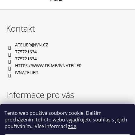
Z
á
Kontakt
p
a
ATELIER
@
IVN.CZ
t
775721634
í
775721634
HTTPS://WWW.FB.ME/IVNATELIER
IVNATELIER
Informace pro vás
TABULKA VELIKOSTÍ
Tento web používá soubory cookie. Dalším
OBCHODNÍ PODMÍNKY
procházením tohoto webu vyjadřujete souhlas s jejich
PODMÍNKY OCHRANY OSOBNÍCH ÚDAJŮ
používáním.. Více informací
zde
.
NAPIŠTE NÁM