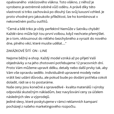
opalovaného viskózového vlákna. Toto vlákno, z něhož je
vyrobeno je extrémně odolné vůči oděru. A právě díky této
vlastnosti si triko zachovává po dlouhý čas svůj luxusní vzhled. Je
proto vhodné pro jakoukoliv příležitost, lze ho kombinovat v
nekonečném počtu outfitů.
"Černé a bílé triko je vždy perfektní! Nemůže v šatníku chybět!
Každé ráno může být tou první volbou, když nechcete přemýšlet.
Je o tom, vklouznout do něčeho bezchybného a vyrazit do nového
dne, plného věcí, které musíte udělat...."
ZAKÁZKOVÉ ŠITÍ ON - LINE
Nejsme běžný e-shop. Každý model vzniká až po přijetí Vaší
objednávky a na jeho zhotovení potřebujeme 12 pracovních dní.
Proto Vám můžeme upravit délku, detaily nebo další prvky tak, aby
Vám vše opravdu sedělo. Individuálně upravené modely nelze
vrátit bez udání důvodu, ale pokud bude po dodání potřeba cokoli
doladit, rádi se o to postaráme.
Naše ceny jsou konečné a spravedlivé - kvalita materiálů i výroby
odpovídá skutečným nákladům, bez navyšování ceny za účelem
následných slev a výprodejů.
Jediné slevy, které poskytujeme v rámci reklamních kampaní
pocházejí z našeho marketingového rozpočtu.