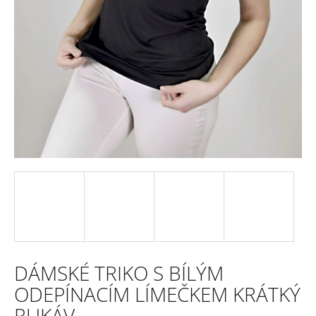
e
n
a
j
í
t
?
HLEDAT
DÁMSKÉ TRIKO S BÍLÝM
D
ODEPÍNACÍM LÍMEČKEM KRÁTKÝ
o
RUKÁV