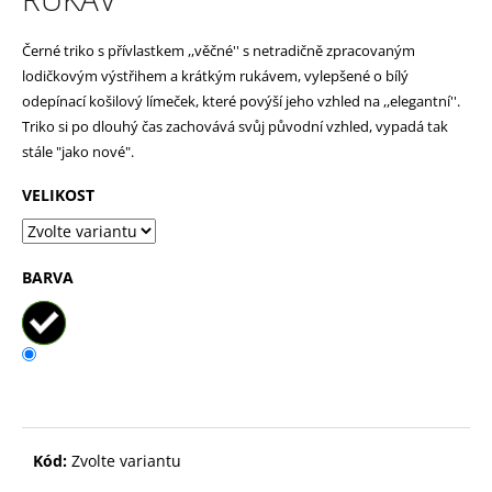
p
Černé triko s přívlastkem ,,věčné'' s netradičně zpracovaným
o
lodičkovým výstřihem a krátkým rukávem, vylepšené o bílý
r
odepínací košilový límeček, které povýší jeho vzhled na ,,elegantní''.
u
Triko si po dlouhý čas zachovává svůj původní vzhled, vypadá tak
č
stále "jako nové".
u
VELIKOST
j
e
BARVA
m
e
Kód:
Zvolte variantu