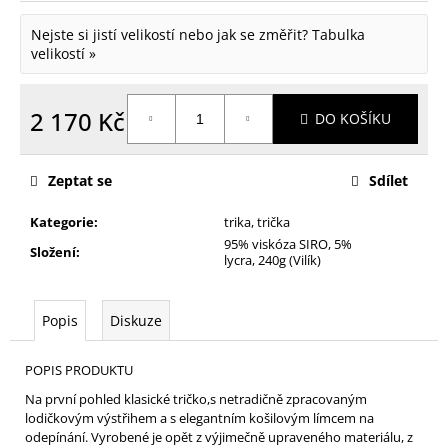
Nejste si jistí velikostí nebo jak se změřit?
Tabulka
velikostí »
2 170 Kč
DO KOŠÍKU
Měrná
cena:
Zeptat se
Sdílet
Kategorie
:
trika, trička
95% viskóza SIRO, 5%
Složení
:
lycra, 240g (Vilík)
Popis
Diskuze
POPIS PRODUKTU
Na první pohled klasické tričko,s netradičně zpracovaným
lodičkovým výstřihem a s elegantním košilovým límcem na
odepínání. Vyrobené je opět z výjimečně upraveného materiálu, z