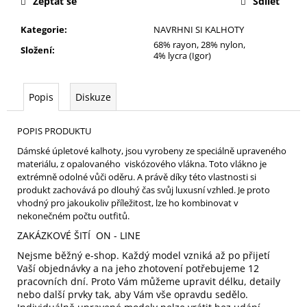
Zeptat se
Sdílet
Kategorie
:
NAVRHNI SI KALHOTY
68% rayon, 28% nylon,
Složení
:
4% lycra (Igor)
Popis
Diskuze
POPIS PRODUKTU
Dámské úpletové kalhoty, jsou vyrobeny ze speciálně upraveného
materiálu, z opalovaného viskózového vlákna. Toto vlákno je
extrémně odolné vůči oděru. A právě díky této vlastnosti si
produkt zachovává po dlouhý čas svůj luxusní vzhled. Je proto
vhodný pro jakoukoliv příležitost, lze ho kombinovat v
nekonečném počtu outfitů.
ZAKÁZKOVÉ ŠITÍ ON - LINE
Nejsme běžný e-shop. Každý model vzniká až po přijetí
Vaší objednávky a na jeho zhotovení potřebujeme 12
pracovních dní. Proto Vám můžeme upravit délku, detaily
nebo další prvky tak, aby Vám vše opravdu sedělo.