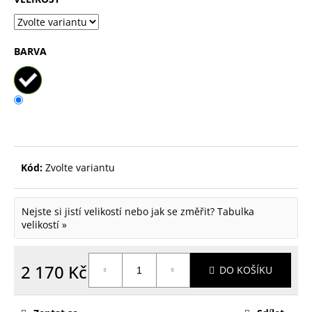
p
o
BARVA
r
u
č
u
j
e
Kód:
Zvolte variantu
m
e
Nejste si jistí velikostí nebo jak se změřit?
Tabulka
velikostí »
2 170 Kč
DO KOŠÍKU
Měrná
cena: