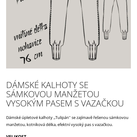
e
n
a
j
í
t
?
DÁMSKÉ KALHOTY SE
SÁMKOVOU MANŽETOU
HLEDAT
VYSOKÝM PASEM S VAZAČKOU
Dámské úpletové kalhoty ,,Tulipán'' se zajímavě řešenou sámkovou
D
manžetou, kotníková délka, efektní vysoký pas s vazačkou.
o
VELIKOST