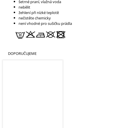
šetrné praní, vlažná voda
nebělit
žehlení při nízké teplotě
nečistěte chemicky
není vhodné pro sušičku prádla
DOPORUČUJEME