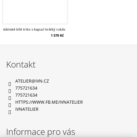
dámské bílé triko s kapucí krátký rukáv
1 570 Kč
Z
á
Kontakt
p
a
ATELIER
@
IVN.CZ
t
775721634
í
775721634
HTTPS://WWW.FB.ME/IVNATELIER
IVNATELIER
Informace pro vás