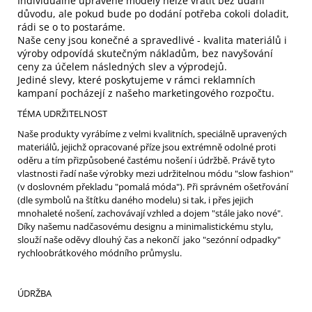
Individuálně upravené modely nelze vrátit bez udání
důvodu, ale pokud bude po dodání potřeba cokoli doladit,
rádi se o to postaráme.
Naše ceny jsou konečné a spravedlivé - kvalita materiálů i
výroby odpovídá skutečným nákladům, bez navyšování
ceny za účelem následných slev a výprodejů.
Jediné slevy, které poskytujeme v rámci reklamních
kampaní pocházejí z našeho marketingového rozpočtu.
TÉMA UDRŽITELNOST
Naše produkty vyrábíme z velmi kvalitních, speciálně upravených
materiálů, jejichž opracované příze jsou extrémně odolné proti
oděru a tím přizpůsobené častému nošení i údržbě. Právě tyto
vlastnosti řadí naše výrobky mezi udržitelnou módu "slow fashion"
(v doslovném překladu "pomalá móda"). Při správném ošetřování
(dle symbolů na štítku daného modelu) si tak, i přes jejich
mnohaleté nošení, zachovávají vzhled a dojem "stále jako nové".
Díky našemu nadčasovému designu a minimalistickému stylu,
slouží naše oděvy dlouhý čas a nekončí jako "sezónní odpadky"
rychloobrátkového módního průmyslu.
ÚDRŽBA