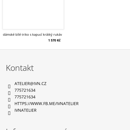
dámské bílé triko s kapucí krátký rukáv
1 570 Kč
Z
á
Kontakt
p
a
ATELIER
@
IVN.CZ
t
775721634
í
775721634
HTTPS://WWW.FB.ME/IVNATELIER
IVNATELIER