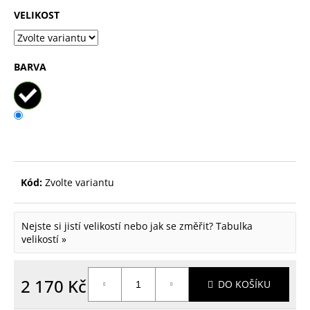
p
VELIKOST
o
r
BARVA
u
č
u
j
e
m
Kód:
Zvolte variantu
e
Nejste si jistí velikostí nebo jak se změřit?
Tabulka
velikostí »
2 170 Kč
DO KOŠÍKU
Měrná