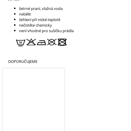
šetrné praní, vlažná voda
nebělit
žehlení při nízké teplotě
nečistěte chemicky
není vhodné pro sušičku prádla
DOPORUČUJEME