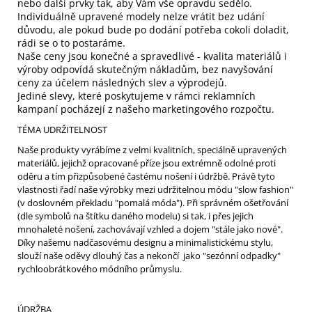
nebo další prvky tak, aby Vám vše opravdu sedělo.
Individuálně upravené modely nelze vrátit bez udání
důvodu, ale pokud bude po dodání potřeba cokoli doladit,
rádi se o to postaráme.
Naše ceny jsou konečné a spravedlivé - kvalita materiálů i
výroby odpovídá skutečným nákladům, bez navyšování
ceny za účelem následných slev a výprodejů.
Jediné slevy, které poskytujeme v rámci reklamních
kampaní pocházejí z našeho marketingového rozpočtu.
TÉMA UDRŽITELNOST
Naše produkty vyrábíme z velmi kvalitních, speciálně upravených
materiálů, jejichž opracované příze jsou extrémně odolné proti
oděru a tím přizpůsobené častému nošení i údržbě. Právě tyto
vlastnosti řadí naše výrobky mezi udržitelnou módu "slow fashion"
(v doslovném překladu "pomalá móda"). Při správném ošetřování
(dle symbolů na štítku daného modelu) si tak, i přes jejich
mnohaleté nošení, zachovávají vzhled a dojem "stále jako nové".
Díky našemu nadčasovému designu a minimalistickému stylu,
slouží naše oděvy dlouhý čas a nekončí jako "sezónní odpadky"
rychloobrátkového módního průmyslu.
ÚDRŽBA