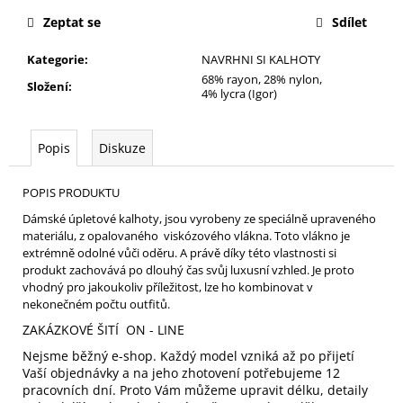
cena:
Zeptat se
Sdílet
Kategorie
:
NAVRHNI SI KALHOTY
68% rayon, 28% nylon,
Složení
:
4% lycra (Igor)
Popis
Diskuze
POPIS PRODUKTU
Dámské úpletové kalhoty, jsou vyrobeny ze speciálně upraveného
materiálu, z opalovaného viskózového vlákna. Toto vlákno je
extrémně odolné vůči oděru. A právě díky této vlastnosti si
produkt zachovává po dlouhý čas svůj luxusní vzhled. Je proto
vhodný pro jakoukoliv příležitost, lze ho kombinovat v
nekonečném počtu outfitů.
ZAKÁZKOVÉ ŠITÍ ON - LINE
Nejsme běžný e-shop. Každý model vzniká až po přijetí
Vaší objednávky a na jeho zhotovení potřebujeme 12
pracovních dní. Proto Vám můžeme upravit délku, detaily