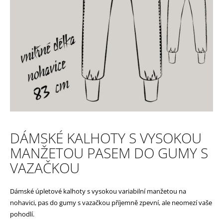
e
n
a
j
í
t
?
DÁMSKÉ KALHOTY S VYSOKOU
MANŽETOU PASEM DO GUMY S
HLEDAT
VAZAČKOU
Dámské úpletové kalhoty s vysokou variabilní manžetou na
D
nohavici, pas do gumy s vazačkou příjemně zpevní, ale neomezí vaše
pohodlí.
o