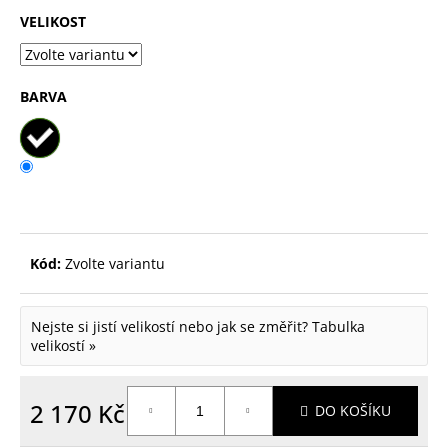
p
VELIKOST
o
r
BARVA
u
č
u
j
e
m
Kód:
Zvolte variantu
e
Nejste si jistí velikostí nebo jak se změřit?
Tabulka
velikostí »
2 170 Kč
DO KOŠÍKU
Měrná