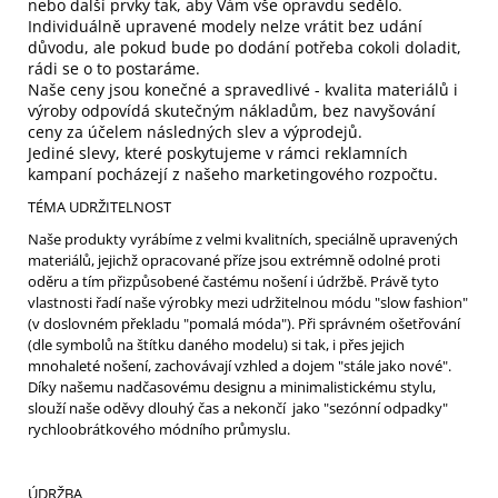
nebo další prvky tak, aby Vám vše opravdu sedělo.
Individuálně upravené modely nelze vrátit bez udání
důvodu, ale pokud bude po dodání potřeba cokoli doladit,
rádi se o to postaráme.
Naše ceny jsou konečné a spravedlivé - kvalita materiálů i
výroby odpovídá skutečným nákladům, bez navyšování
ceny za účelem následných slev a výprodejů.
Jediné slevy, které poskytujeme v rámci reklamních
kampaní pocházejí z našeho marketingového rozpočtu.
TÉMA UDRŽITELNOST
Naše produkty vyrábíme z velmi kvalitních, speciálně upravených
materiálů, jejichž opracované příze jsou extrémně odolné proti
oděru a tím přizpůsobené častému nošení i údržbě. Právě tyto
vlastnosti řadí naše výrobky mezi udržitelnou módu "slow fashion"
(v doslovném překladu "pomalá móda"). Při správném ošetřování
(dle symbolů na štítku daného modelu) si tak, i přes jejich
mnohaleté nošení, zachovávají vzhled a dojem "stále jako nové".
Díky našemu nadčasovému designu a minimalistickému stylu,
slouží naše oděvy dlouhý čas a nekončí jako "sezónní odpadky"
rychloobrátkového módního průmyslu.
ÚDRŽBA