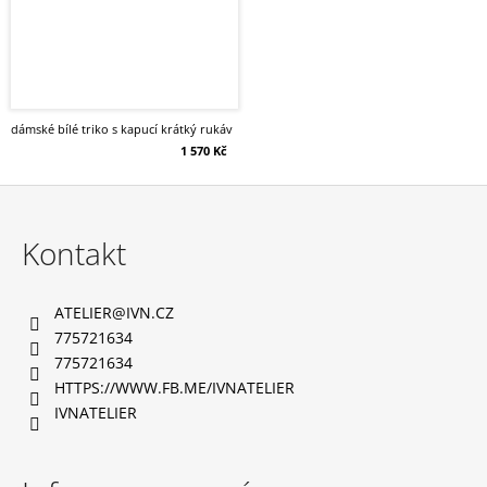
dámské bílé triko s kapucí krátký rukáv
1 570 Kč
Z
á
Kontakt
p
a
ATELIER
@
IVN.CZ
t
775721634
í
775721634
HTTPS://WWW.FB.ME/IVNATELIER
IVNATELIER