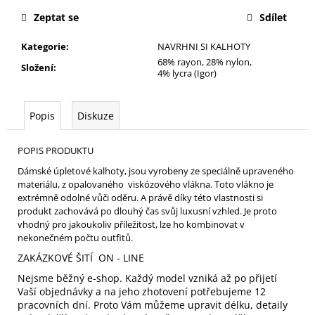
cena:
Zeptat se
Sdílet
Kategorie
:
NAVRHNI SI KALHOTY
68% rayon, 28% nylon,
Složení
:
4% lycra (Igor)
Popis
Diskuze
POPIS PRODUKTU
Dámské úpletové kalhoty, jsou vyrobeny ze speciálně upraveného
materiálu, z opalovaného viskózového vlákna. Toto vlákno je
extrémně odolné vůči oděru. A právě díky této vlastnosti si
produkt zachovává po dlouhý čas svůj luxusní vzhled. Je proto
vhodný pro jakoukoliv příležitost, lze ho kombinovat v
nekonečném počtu outfitů.
ZAKÁZKOVÉ ŠITÍ ON - LINE
Nejsme běžný e-shop. Každý model vzniká až po přijetí
Vaší objednávky a na jeho zhotovení potřebujeme 12
pracovních dní. Proto Vám můžeme upravit délku, detaily