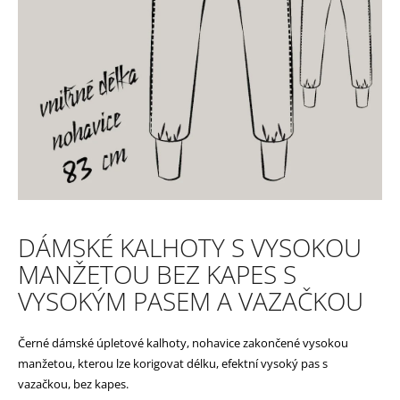
e
n
a
j
í
t
?
DÁMSKÉ KALHOTY S VYSOKOU
MANŽETOU BEZ KAPES S
HLEDAT
VYSOKÝM PASEM A VAZAČKOU
Černé dámské úpletové kalhoty, nohavice zakončené vysokou
D
manžetou, kterou lze korigovat délku, efektní vysoký pas s
vazačkou, bez kapes.
o