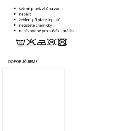
šetrné praní, vlažná voda
nebělit
žehlení při nízké teplotě
nečistěte chemicky
není vhodné pro sušičku prádla
DOPORUČUJEME