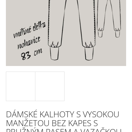
e
n
a
j
í
t
?
HLEDAT
DÁMSKÉ KALHOTY S VYSOKOU
D
MANŽETOU BEZ KAPES S
o
PRUŽNÝM PASEM A VAZAČKOU