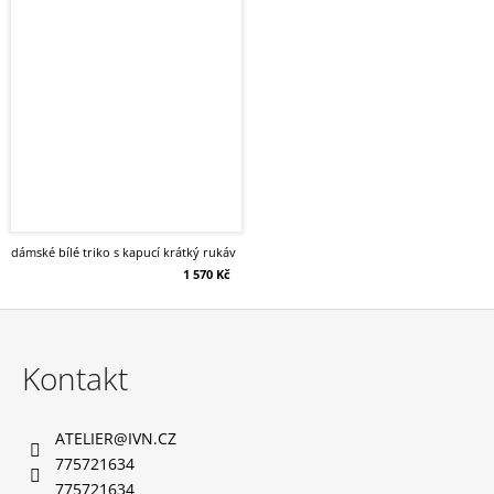
dámské bílé triko s kapucí krátký rukáv
1 570 Kč
Z
á
Kontakt
p
a
ATELIER
@
IVN.CZ
t
775721634
í
775721634