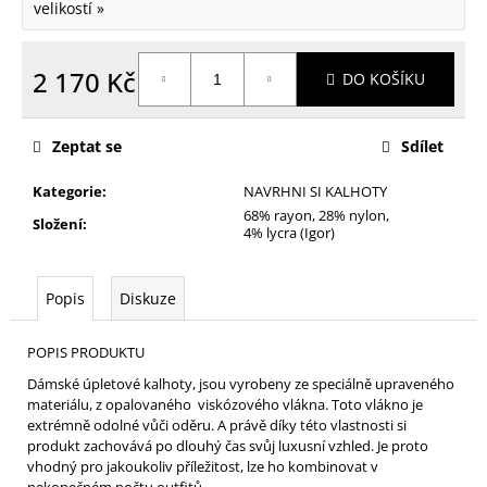
velikostí »
2 170 Kč
DO KOŠÍKU
Měrná
cena:
Zeptat se
Sdílet
Kategorie
:
NAVRHNI SI KALHOTY
68% rayon, 28% nylon,
Složení
:
4% lycra (Igor)
Popis
Diskuze
POPIS PRODUKTU
Dámské úpletové kalhoty, jsou vyrobeny ze speciálně upraveného
materiálu, z opalovaného viskózového vlákna. Toto vlákno je
extrémně odolné vůči oděru. A právě díky této vlastnosti si
produkt zachovává po dlouhý čas svůj luxusní vzhled. Je proto
vhodný pro jakoukoliv příležitost, lze ho kombinovat v
nekonečném počtu outfitů.