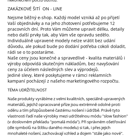
ZAKÁZKOVÉ ŠITÍ ON - LINE
Nejsme běžný e-shop. Každý model vzniká až po přijetí
Vaší objednávky a na jeho zhotovení potřebujeme 12
pracovních dní. Proto Vám můžeme upravit délku, detaily
nebo další prvky tak, aby Vám vše opravdu sedělo.
Individuálně upravené modely nelze vrátit bez udání
důvodu, ale pokud bude po dodání potřeba cokoli doladit,
rádi se o to postaráme.
Naše ceny jsou konečné a spravedlivé - kvalita materiálů i
výroby odpovídá skutečným nákladům, bez navyšování
ceny za účelem následných slev a výprodejů.
Jediné slevy, které poskytujeme v rámci reklamních
kampaní pocházejí z našeho marketingového rozpočtu.
TÉMA UDRŽITELNOST
Naše produkty vyrábíme z velmi kvalitních, speciálně upravených
materiálů, jejichž opracované příze jsou extrémně odolné proti
oděru a tím přizpůsobené častému nošení i údržbě. Právě tyto
vlastnosti řadí naše výrobky mezi udržitelnou módu "slow fashion"
(v doslovném překladu "pomalá móda"). Při správném ošetřování
(dle symbolů na štítku daného modelu) si tak, i přes jejich
mnohaleté nošení, zachovávají vzhled a dojem "stále jako nové".