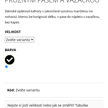
p
Dámské úpletové kalhoty s zakončené vysokou manžetou na
o
nohavici, kterou lze korigovat délku, v pase do nápletu s vazačkou,
r
bez kapes.
u
VELIKOST
č
u
j
BARVA
e
m
e
Kód:
Zvolte variantu
Nejste si jistí velikostí nebo jak se změřit?
Tabulka