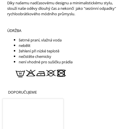
Díky našemu nadčasovému designu a minimalistickému stylu,
slouží naše oděvy dlouhý čas a nekončí jako "sezónní odpadky"
rychloobrátkového módního průmyslu.
ÚDRŽBA
šetrné praní, vlažná voda
nebělit
žehlení při nízké teplotě
nečistěte chemicky
není vhodné pro sušičku prádla
DOPORUČUJEME