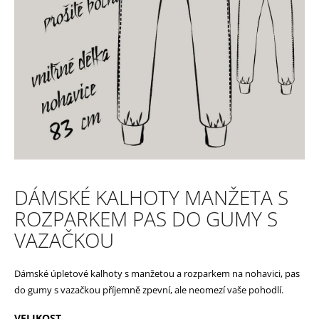
e
n
a
j
í
t
?
DÁMSKÉ KALHOTY MANŽETA S
ROZPARKEM PAS DO GUMY S
HLEDAT
VAZAČKOU
Dámské úpletové kalhoty s manžetou a rozparkem na nohavici, pas
D
do gumy s vazačkou příjemně zpevní, ale neomezí vaše pohodlí.
o
VELIKOST