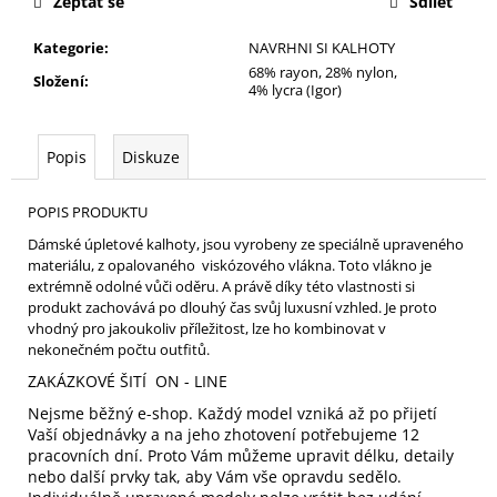
Zeptat se
Sdílet
Kategorie
:
NAVRHNI SI KALHOTY
68% rayon, 28% nylon,
Složení
:
4% lycra (Igor)
Popis
Diskuze
POPIS PRODUKTU
Dámské úpletové kalhoty, jsou vyrobeny ze speciálně upraveného
materiálu, z opalovaného viskózového vlákna. Toto vlákno je
extrémně odolné vůči oděru. A právě díky této vlastnosti si
produkt zachovává po dlouhý čas svůj luxusní vzhled. Je proto
vhodný pro jakoukoliv příležitost, lze ho kombinovat v
nekonečném počtu outfitů.
ZAKÁZKOVÉ ŠITÍ ON - LINE
Nejsme běžný e-shop. Každý model vzniká až po přijetí
Vaší objednávky a na jeho zhotovení potřebujeme 12
pracovních dní. Proto Vám můžeme upravit délku, detaily
nebo další prvky tak, aby Vám vše opravdu sedělo.