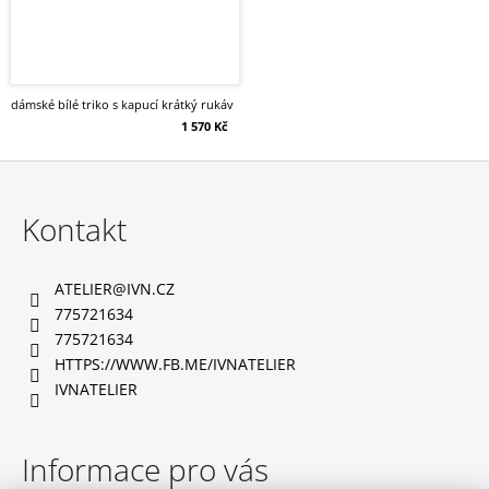
dámské bílé triko s kapucí krátký rukáv
1 570 Kč
Z
á
Kontakt
p
a
ATELIER
@
IVN.CZ
t
775721634
í
775721634
HTTPS://WWW.FB.ME/IVNATELIER
IVNATELIER
Informace pro vás