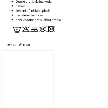
šetrné praní, vlažná voda
nebělit
žehlení při nízké teplotě
nečistěte chemicky
není vhodné pro sušičku prádla
DOPORUČUJEME