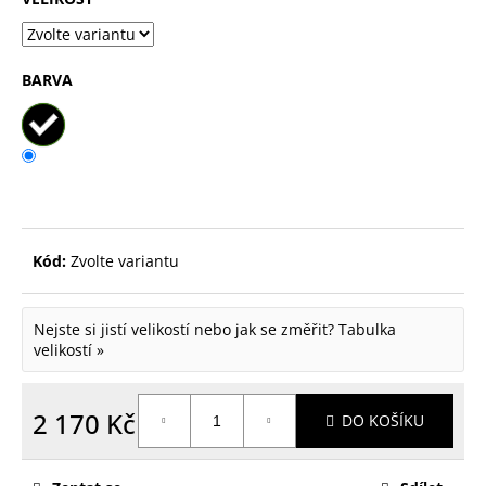
p
o
BARVA
r
u
č
u
j
e
Kód:
Zvolte variantu
m
e
Nejste si jistí velikostí nebo jak se změřit?
Tabulka
velikostí »
2 170 Kč
DO KOŠÍKU
Měrná
cena: