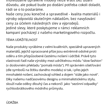
Individuálně upravené modely nelze vrátit bez udání
důvodu, ale pokud bude po dodání potřeba cokoli doladit,
rádi se o to postaráme.
Naše ceny jsou konečné a spravedlivé - kvalita materiálů i
výroby odpovídá skutečným nákladům, bez navyšování
ceny za účelem následných slev a výprodejů.
Jediné slevy, které poskytujeme v rámci reklamních
kampaní pocházejí z našeho marketingového rozpočtu.
TÉMA UDRŽITELNOST
Naše produkty vyrábíme z velmi kvalitních, speciálně upravených
materiálů, jejichž opracované příze jsou extrémně odolné proti
oděru a tím přizpůsobené častému nošení i údržbě. Právě tyto
vlastnosti řadí naše výrobky mezi udržitelnou módu "slow fashion"
(v doslovném překladu "pomalá móda"). Při správném ošetřování
(dle symbolů na štítku daného modelu) si tak, i přes jejich
mnohaleté nošení, zachovávají vzhled a dojem "stále jako nové".
Díky našemu nadčasovému designu a minimalistickému stylu,
slouží naše oděvy dlouhý čas a nekončí jako "sezónní odpadky"
rychloobrátkového módního průmyslu.
ÚDRŽBA