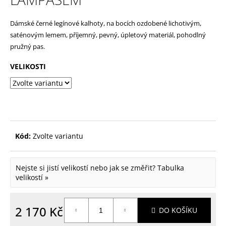
p
Dámské černé legínové kalhoty, na bocích ozdobené lichotivým,
o
saténovým lemem, příjemný, pevný, úpletový materiál, pohodlný
r
pružný pas.
u
VELIKOSTI
č
u
j
e
m
Kód:
Zvolte variantu
e
Nejste si jistí velikostí nebo jak se změřit?
Tabulka
velikostí »
2 170 Kč
DO KOŠÍKU
Měrná