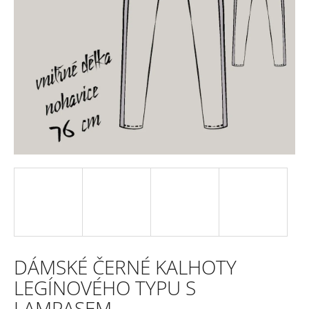
e
n
a
j
í
t
?
HLEDAT
DÁMSKÉ ČERNÉ KALHOTY
D
LEGÍNOVÉHO TYPU S
o
LAMPASEM