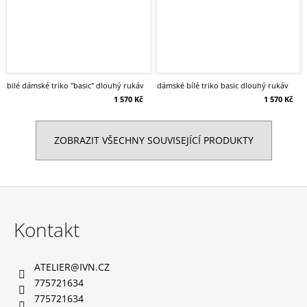
bilé dámské triko "basic" dlouhý rukáv
dámské bílé triko basic dlouhý rukáv
1 570 Kč
1 570 Kč
ZOBRAZIT VŠECHNY SOUVISEJÍCÍ PRODUKTY
Z
á
Kontakt
p
a
ATELIER
@
IVN.CZ
t
775721634
í
775721634