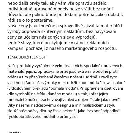
nebo další prvky tak, aby Vám vše opravdu sedělo.
Individuálně upravené modely nelze vrátit bez udání
důvodu, ale pokud bude po dodání potřeba cokoli doladit,
rádi se o to postaráme.
Naše ceny jsou konečné a spravedlivé - kvalita materiálů i
výroby odpovídá skutečným nákladům, bez navyšování
ceny za účelem následných slev a výprodejů.
Jediné slevy, které poskytujeme v rámci reklamních
kampaní pocházejí z našeho marketingového rozpočtu.
TÉMA UDRŽITELNOST
Naše produkty vyrábíme z velmi kvalitních, speciálně upravených
materiálů, jejichž opracované příze jsou extrémně odolné proti
oděru a tím přizpůsobené častému nošení i údržbě. Právě tyto
vlastnosti řadí naše výrobky mezi udržitelnou módu "slow fashion"
(v doslovném překladu "pomalá móda"). Při správném ošetřování
(dle symbolů na štítku daného modelu) si tak, i přes jejich
mnohaleté nošení, zachovávají vzhled a dojem "stále jako nové".
Díky našemu nadčasovému designu a minimalistickému stylu,
slouží naše oděvy dlouhý čas a nekončí jako "sezónní odpadky"
rychloobrátkového módního průmyslu.