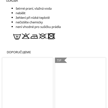
ÚDRŽBA
šetrné praní, vlažná voda
nebělit
žehlení při nízké teplotě
nečistěte chemicky
není vhodné pro sušičku prádla
DOPORUČUJEME
TIP