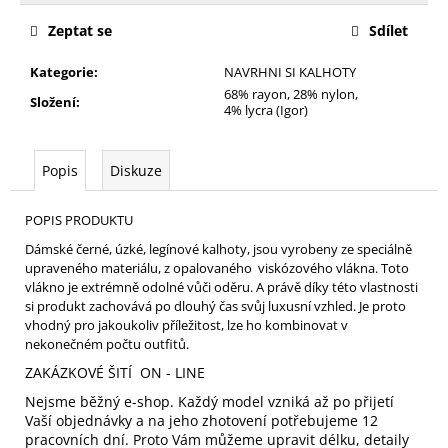
cena:
Zeptat se
Sdílet
Kategorie
:
NAVRHNI SI KALHOTY
68% rayon, 28% nylon,
Složení
:
4% lycra (Igor)
Popis
Diskuze
POPIS PRODUKTU
Dámské černé, úzké, legínové kalhoty, jsou vyrobeny ze speciálně
upraveného materiálu, z opalovaného viskózového vlákna. Toto
vlákno je extrémně odolné vůči oděru. A právě díky této vlastnosti
si produkt zachovává po dlouhý čas svůj luxusní vzhled. Je proto
vhodný pro jakoukoliv příležitost, lze ho kombinovat v
nekonečném počtu outfitů.
ZAKÁZKOVÉ ŠITÍ ON - LINE
Nejsme běžný e-shop. Každý model vzniká až po přijetí
Vaší objednávky a na jeho zhotovení potřebujeme 12
pracovních dní. Proto Vám můžeme upravit délku, detaily