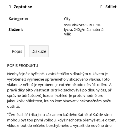
cena:
Zeptat se
Sdílet
Kategorie
:
City
95% viskóza SIRO, 5%
Složení
:
lycra, 240g/m2, materiál
Vilík
Popis
Diskuze
POPIS PRODUKTU
Neobyčejně obyčejné, klasické tričko s dlouhým rukávem je
vyrobené z výjimečně upraveného viskózového vlákna. Toto
vlákno, z něhož je vyrobeno je extrémně odolné vůči oděru. A
právě díky této vlastnosti si triko zachovává po dlouhý čas, při
správné údržbě, svůj luxusní vzhled. Je proto vhodné pro
jakoukoliv příležitost, lze ho kombinovat v nekonečném počtu
outfitů.
"Černé a bílé trika jsou základem každého šatníku! Každé ráno
mohou být tou první volbou, když nechcete přemýšlet. Je o tom,
vklouznout do něčeho bezchybného a vyrazit do nového dne,