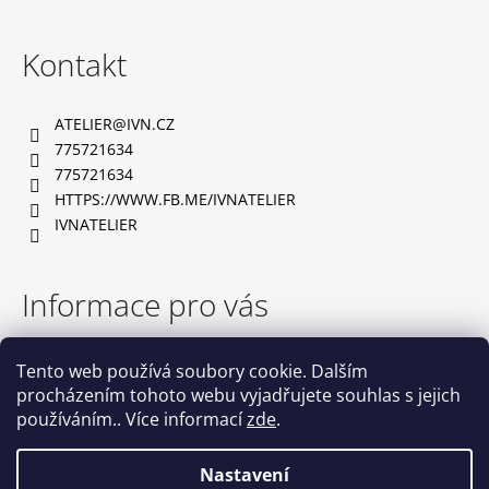
Z
á
Kontakt
p
a
ATELIER
@
IVN.CZ
t
775721634
í
775721634
HTTPS://WWW.FB.ME/IVNATELIER
IVNATELIER
Informace pro vás
TABULKA VELIKOSTÍ
Tento web používá soubory cookie. Dalším
OBCHODNÍ PODMÍNKY
procházením tohoto webu vyjadřujete souhlas s jejich
PODMÍNKY OCHRANY OSOBNÍCH ÚDAJŮ
používáním.. Více informací
zde
.
NAPIŠTE NÁM
KONTAKTY
Nastavení