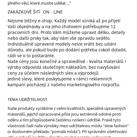
plného věcí, které musíte udělat...."
ZAKÁZKOVÉ ŠITÍ ON - LINE
Nejsme běžný e-shop. Každý model vzniká až po přijetí
Vaší objednávky a na jeho zhotovení potřebujeme 12
pracovních dní. Proto Vám můžeme upravit délku, detaily
nebo další prvky tak, aby Vám vše opravdu sedělo.
Individuálně upravené modely nelze vrátit bez udání
důvodu, ale pokud bude po dodání potřeba cokoli doladit,
rádi se o to postaráme.
Naše ceny jsou konečné a spravedlivé - kvalita materiálů i
výroby odpovídá skutečným nákladům, bez navyšování
ceny za účelem následných slev a výprodejů.
Jediné slevy, které poskytujeme v rámci reklamních
kampaní pocházejí z našeho marketingového rozpočtu.
TÉMA UDRŽITELNOST
Naše produkty vyrábíme z velmi kvalitních, speciálně upravených
materiálů, jejichž opracované příze jsou extrémně odolné proti
oděru a tím přizpůsobené častému nošení i údržbě. Právě tyto
vlastnosti řadí naše výrobky mezi udržitelnou módu "slow fashion"
(v doslovném překladu "pomalá móda"). Při správném ošetřování