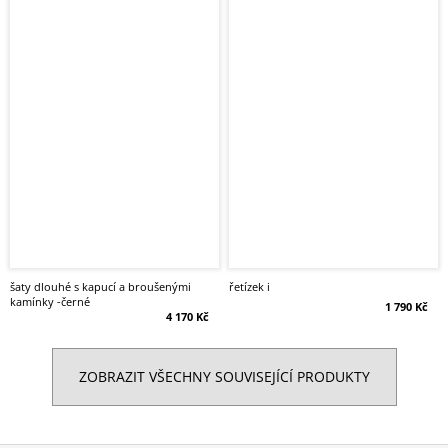
šaty dlouhé s kapucí a broušenými
řetízek i
kamínky -černé
1 790 Kč
4 170 Kč
ZOBRAZIT VŠECHNY SOUVISEJÍCÍ PRODUKTY