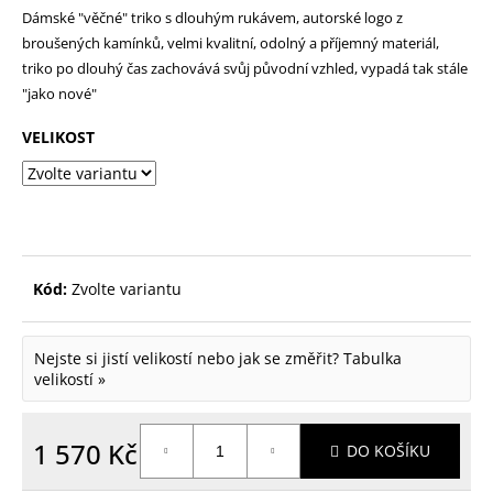
Dámské "věčné" triko s dlouhým rukávem, autorské logo z
p
broušených kamínků, velmi kvalitní, odolný a příjemný materiál,
o
triko po dlouhý čas zachovává svůj původní vzhled, vypadá tak stále
r
"jako nové"
u
VELIKOST
č
u
j
e
m
Kód:
Zvolte variantu
e
Nejste si jistí velikostí nebo jak se změřit?
Tabulka
velikostí »
1 570 Kč
DO KOŠÍKU
Měrná