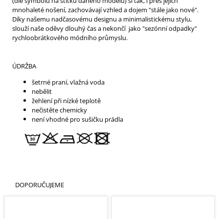
(dle symbolů na štítku daného modelu) si tak, i přes jejich
mnohaleté nošení, zachovávají vzhled a dojem "stále jako nové".
Díky našemu nadčasovému designu a minimalistickému stylu,
slouží naše oděvy dlouhý čas a nekončí jako "sezónní odpadky"
rychloobrátkového módního průmyslu.
ÚDRŽBA
šetrné praní, vlažná voda
nebělit
žehlení při nízké teplotě
nečistěte chemicky
není vhodné pro sušičku prádla
DOPORUČUJEME