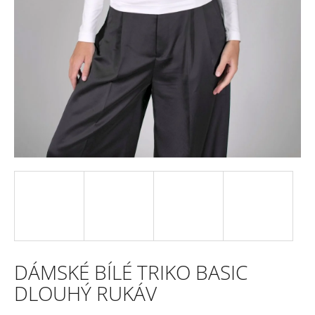
e
n
a
j
í
t
?
HLEDAT
DÁMSKÉ BÍLÉ TRIKO BASIC
D
DLOUHÝ RUKÁV
o