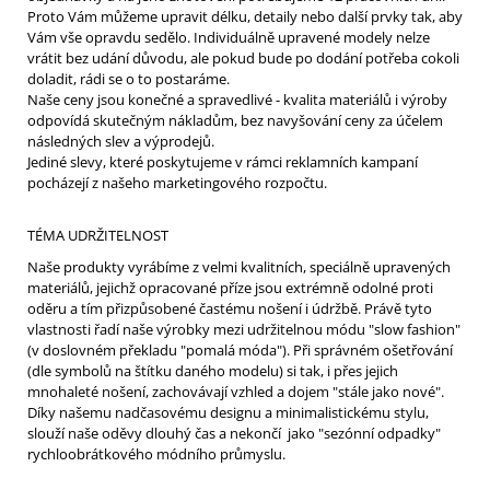
Proto Vám můžeme upravit délku, detaily nebo další prvky tak, aby
Vám vše opravdu sedělo. Individuálně upravené modely nelze
vrátit bez udání důvodu, ale pokud bude po dodání potřeba cokoli
doladit, rádi se o to postaráme.
Naše ceny jsou konečné a spravedlivé - kvalita materiálů i výroby
odpovídá skutečným nákladům, bez navyšování ceny za účelem
následných slev a výprodejů.
Jediné slevy, které poskytujeme v rámci reklamních kampaní
pocházejí z našeho marketingového rozpočtu.
TÉMA UDRŽITELNOST
Naše produkty vyrábíme z velmi kvalitních, speciálně upravených
materiálů, jejichž opracované příze jsou extrémně odolné proti
oděru a tím přizpůsobené častému nošení i údržbě. Právě tyto
vlastnosti řadí naše výrobky mezi udržitelnou módu "slow fashion"
(v doslovném překladu "pomalá móda"). Při správném ošetřování
(dle symbolů na štítku daného modelu) si tak, i přes jejich
mnohaleté nošení, zachovávají vzhled a dojem "stále jako nové".
Díky našemu nadčasovému designu a minimalistickému stylu,
slouží naše oděvy dlouhý čas a nekončí jako "sezónní odpadky"
rychloobrátkového módního průmyslu.