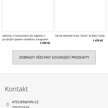
kalhoty s nohavicemi do nápletu s
černé dámské triko "basic" krátký rukáv
pružným pasem vazačkou a kapsami
1 470 Kč
2 550 Kč
ZOBRAZIT VŠECHNY SOUVISEJÍCÍ PRODUKTY
Z
á
Kontakt
p
a
ATELIER
@
IVN.CZ
t
775721634