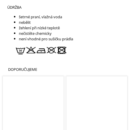
ÚDRŽBA
šetrné praní, vlažná voda
nebělit
žehlení při nízké teplotě
nečistěte chemicky
není vhodné pro sušičku prádla
DOPORUČUJEME