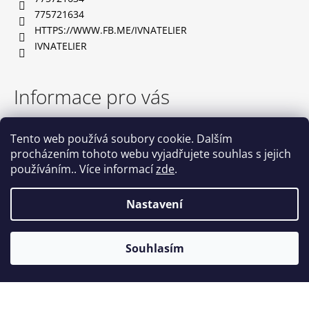
í
775721634
HTTPS://WWW.FB.ME/IVNATELIER
IVNATELIER
Informace pro vás
TABULKA VELIKOSTÍ
Tento web používá soubory cookie. Dalším
OBCHODNÍ PODMÍNKY
procházením tohoto webu vyjadřujete souhlas s jejich
PODMÍNKY OCHRANY OSOBNÍCH ÚDAJŮ
používáním.. Více informací
zde
.
NAPIŠTE NÁM
KONTAKTY
Nastavení
Vytvořil Shoptet
Souhlasím
Copyright 2026
IVN atelier
. Všechna práva vyhrazena.
Upravit nastavení cookies