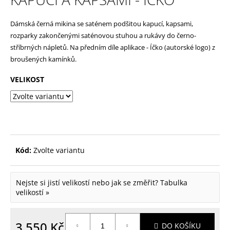
p
Dámská černá mikina se saténem podšitou kapucí, kapsami,
o
rozparky zakončenými saténovou stuhou a rukávy do černo-
r
stříbrných nápletů. Na předním díle aplikace - Íčko (autorské logo) z
u
broušených kamínků.
č
VELIKOST
u
j
e
m
e
Kód:
Zvolte variantu
Nejste si jistí velikostí nebo jak se změřit?
Tabulka
velikostí »
3 550 Kč
DO KOŠÍKU