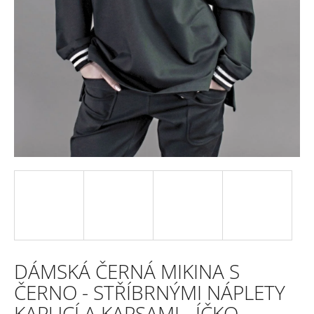
e
n
a
j
í
t
?
HLEDAT
DÁMSKÁ ČERNÁ MIKINA S
D
ČERNO - STŘÍBRNÝMI NÁPLETY
o
KAPUCÍ A KAPSAMI - ÍČKO