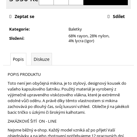
Měrná
cena:
Zeptat se
Sdílet
Kategorie
:
Baletky
68% rayon, 28% nylon,
Složení
:
4% lycra (Igor)
Popis
Diskuze
POPIS PRODUKTU
Toto není jen obyčejná mikina, je to stylový, designový kousek do
vašeho kapsulového šatníku. Použitý materiál je vyrobený z
výjimečně upraveného viskózového vlákna, které je extrémně
odolné vůči oděru. A právě díky těmto vlastnostem si mikina
zachovává po dlouhý čas, svůj luxusní vzhled. Oblečte jí na jakékoli
bacic tričko s úzkými či širokými kalhotami.
ZAKÁZKOVÉ ŠITÍ ON - LINE
Nejsme běžný e-shop. Každý model vzniká až po přijetí Vaší
objednávky a na jeho zhotovení potřebujeme 12 pracovních dní.