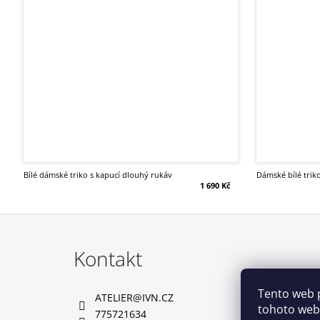
bílé dámské triko s kapucí dlouhý rukáv
dámské bílé tri
1 690 Kč
Z
á
Kontakt
p
a
Tento web 
ATELIER
@
IVN.CZ
t
tohoto webu
775721634