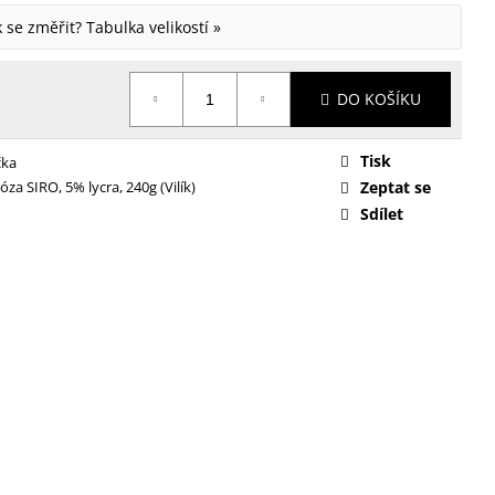
ak se změřit?
Tabulka velikostí »
DO KOŠÍKU
Tisk
čka
óza SIRO, 5% lycra, 240g (Vilík)
Zeptat se
Sdílet