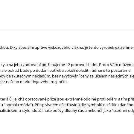
lzičkou. Díky speciální úpravě viskózového vlákna, je tento výrobek extrémn
vky a na jeho zhotovení potřebujeme 12 pracovních dní. Proto Vám můžeme 
 ale pokud bude po dodání potřeba cokoli doladit, rádi se o to postaráme.
odpovídá skutečným nákladům, bez navyšování ceny za účelem následných sle
ejí z našeho marketingového rozpočtu.
eriálů, jejichž opracované příze jsou extrémně odolné proti oděru a tím při
 "pomalá móda"). Při správném ošetřování (dle symbolů na štítku daného mod
alistickému stylu, slouží naše oděvy dlouhý čas a nekončí jako "sezónní