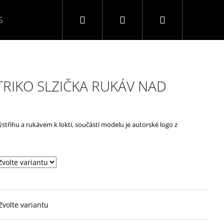
Hledat
Přihlášení
Nákupní
S
O NÁS
KONTAKTY
NAPIŠTE NÁM
TABULK
košík
RIKO SLZIČKA RUKÁV NAD
ýstřihu a rukávem k lokti, součástí modelu je autorské logo z
Zvolte variantu