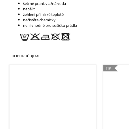
šetrné praní, vlažná voda
nebělit
žehlení při nízké teplotě
nečistěte chemicky
není vhodné pro sušičku prádla
DOPORUČUJEME
TIP