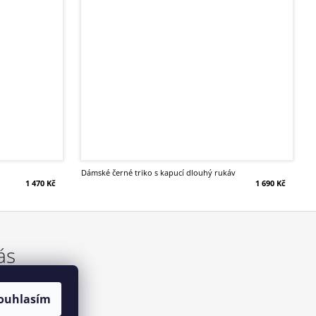
dámské černé triko s kapucí dlouhý rukáv
1 470 Kč
1 690 Kč
ás
ouhlasím