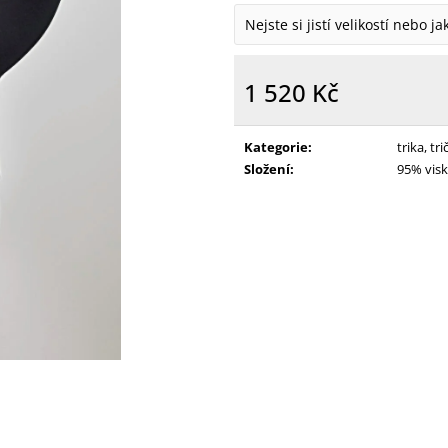
Nejste si jistí velikostí nebo j
1 520 Kč
Měrná
cena:
Kategorie
:
trika, tri
Složení
:
95% visk