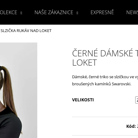
OLEKCE
NAŠE ZÁKAZNICE
EXPRESNĚ
NEW
 SLZIČKA RUKÁV NAD LOKET
Co potřebujete najít?
ČERNÉ DÁMSKÉ T
LOKET
HLEDAT
Dámské, černé triko se slzičkou ve v
broušených kamínků Swarovski.
Doporučujeme
VELIKOSTI
Kód: