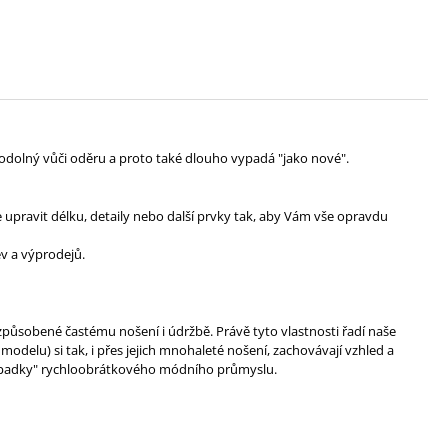
ě odolný vůči oděru a proto také dlouho vypadá "jako nové".
upravit délku, detaily nebo další prvky tak, aby Vám vše opravdu
v a výprodejů.
způsobené častému nošení i údržbě. Právě tyto vlastnosti řadí naše
elu) si tak, i přes jejich mnohaleté nošení, zachovávají vzhled a
 odpadky" rychloobrátkového módního průmyslu.