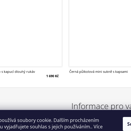
ko s kapucí dlouhý rukáv
černá půlkolová mini sukně s kapsami
1 690 Kč
Informace pro v
používá soubory cookie. Dalším procházením
TABULKA VELIKOSTÍ
S
 vyjadřujete souhlas s jejich používáním.. Více
OBCHODNÍ PODMÍNKY