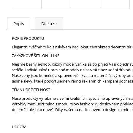
Popis
Diskuze
POPIS PRODUKTU
Elegantní "věčné" triko s rukávem nad loket, tentokrát s decentní s
ZAKÁZKOVÉ ŠITÍ ON - LINE
Nejsme běžný e-shop. Každý model vzniká až po přijetí Vaší objedná
sedělo. Individuálně upravené modely nelze vrátit bez udání důvodu,
Naše ceny jsou konečné a spravedlivé - kvalita materiálů i výroby 
Jediné slevy, které poskytujeme v rámci reklamních kampaní pocház
TÉMA UDRŽITELNOST
Naše produkty vyrábíme z velmi kvalitních, speciálně upravených mat
výrobky mezi udržitelnou módu "slow fashion" (v doslovném překladu
dojem "stále jako nové". Díky našemu nadčasovému designu a minim
ÚDRŽBA