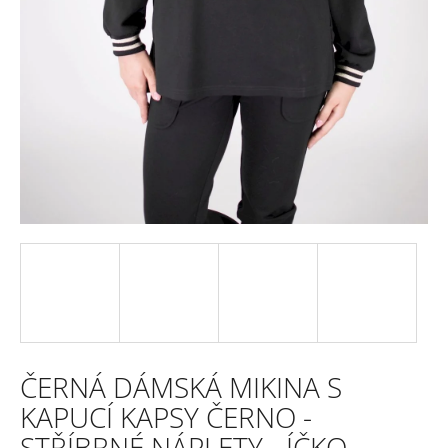
e
n
a
j
í
t
?
HLEDAT
ČERNÁ DÁMSKÁ MIKINA S
D
KAPUCÍ KAPSY ČERNO -
o
STŘÍBRNÉ NÁPLETY - ÍČKO