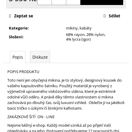
Měrná
cena:
Zeptat se
Sdílet
Kategorie
:
mikiny, kabáty
68% rayon, 28% nylon,
Složení
:
4% lycra (Igor)
Popis
Diskuze
POPIS PRODUKTU
Toto není jen obyčejná mikina, je to stylový, designový kousek do
vašeho kapsulového šatníku. Použitý materiál je vyrobený z
výjimečně upraveného viskózového vlákna, které je extrémně
odolné vůči oděru. A právě díky těmto vlastnostem si mikina
zachovává po dlouhý čas, svůj luxusní vzhled. Oblečte jí na jakékoli
bacic tričko s úzkými či širokými kalhotami.
ZAKÁZKOVÉ ŠITÍ ON - LINE
Nejsme běžný e-shop. Každý model vzniká až po přijetí Vaší
objednávky a na jeho zhotovení potřebujeme 12 pracovních dní.