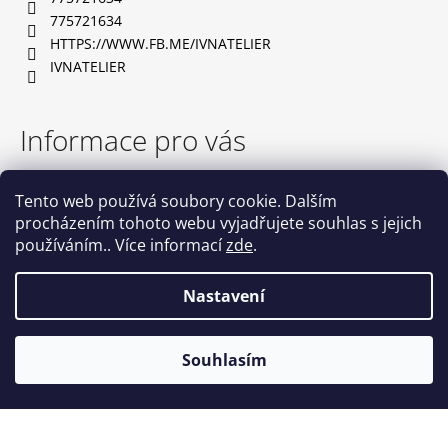
í
775721634
HTTPS://WWW.FB.ME/IVNATELIER
IVNATELIER
Informace pro vás
TABULKA VELIKOSTÍ
Tento web používá soubory cookie. Dalším
OBCHODNÍ PODMÍNKY
procházením tohoto webu vyjadřujete souhlas s jejich
PODMÍNKY OCHRANY OSOBNÍCH ÚDAJŮ
používáním.. Více informací
zde
.
NAPIŠTE NÁM
KONTAKTY
Nastavení
Vytvořil Shoptet
Souhlasím
Copyright 2026
IVN atelier
. Všechna práva vyhrazena.
Upravit nastavení cookies