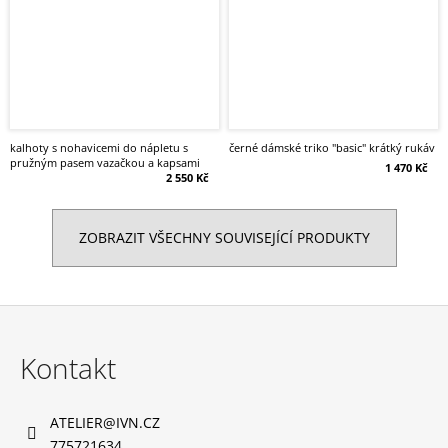
kalhoty s nohavicemi do nápletu s
černé dámské triko "basic" krátký rukáv
pružným pasem vazačkou a kapsami
1 470 Kč
2 550 Kč
ZOBRAZIT VŠECHNY SOUVISEJÍCÍ PRODUKTY
Z
á
Kontakt
p
a
ATELIER
@
IVN.CZ
t
775721634