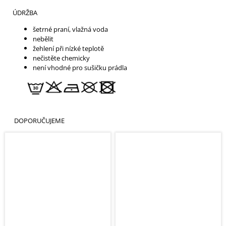
ÚDRŽBA
šetrné praní, vlažná voda
nebělit
žehlení při nízké teplotě
nečistěte chemicky
není vhodné pro sušičku prádla
DOPORUČUJEME