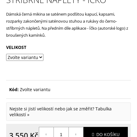
p
Dámská černá mikina se saténem podšitou kapucí, kapsami,
o
rozparky zakončenými saténovou stuhou a rukávy do černo-
r
stříbrných nápletů. Na předním díle aplikace - Íčko (autorské logo) z
u
broušených kamínků.
č
VELIKOST
u
j
e
m
e
Kód:
Zvolte variantu
Nejste si jistí velikostí nebo jak se změřit?
Tabulka
velikostí »
3 550 Kč
DO KOŠÍKU