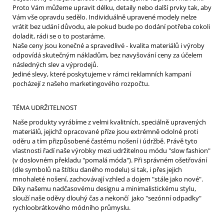
Proto Vám můžeme upravit délku, detaily nebo další prvky tak, aby
Vám vše opravdu sedělo. Individuálně upravené modely nelze
vrátit bez udání důvodu, ale pokud bude po dodání potřeba cokoli
doladit, rádi se o to postaráme.
Naše ceny jsou konečné a spravedlivé - kvalita materiálů i výroby
odpovídá skutečným nákladům, bez navyšování ceny za účelem
následných slev a výprodejů.
Jediné slevy, které poskytujeme v rámci reklamních kampaní
pocházejí z našeho marketingového rozpočtu.
TÉMA UDRŽITELNOST
Naše produkty vyrábíme z velmi kvalitních, speciálně upravených
materiálů, jejichž opracované příze jsou extrémně odolné proti
oděru a tím přizpůsobené častému nošení i údržbě. Právě tyto
vlastnosti řadí naše výrobky mezi udržitelnou módu "slow fashion"
(v doslovném překladu "pomalá móda"). Při správném ošetřování
(dle symbolů na štítku daného modelu) si tak, i přes jejich
mnohaleté nošení, zachovávají vzhled a dojem "stále jako nové".
Díky našemu nadčasovému designu a minimalistickému stylu,
slouží naše oděvy dlouhý čas a nekončí jako "sezónní odpadky"
rychloobrátkového módního průmyslu.